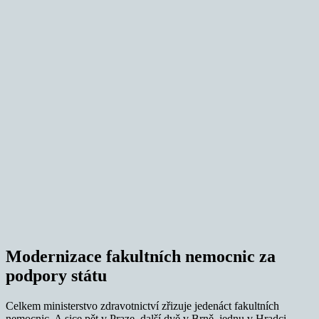
Modernizace fakultních nemocnic za
podpory státu
Celkem ministerstvo zdravotnictví zřizuje jedenáct fakultních
nemocnic. A sice pět v Praze, další dvě v Brně, jednu v Hradci