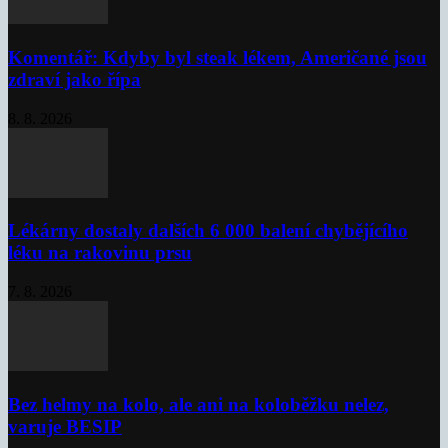
Komentář: Kdyby byl steak lékem, Američané jsou
zdraví jako řípa
8. 8. 2026
Lékárny dostaly dalších 6 000 balení chybějícího
léku na rakovinu prsu
7. 8. 2026
Bez helmy na kolo, ale ani na koloběžku nelez,
varuje BESIP