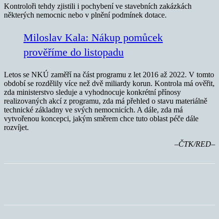
Kontroloři tehdy zjistili i pochybení ve stavebních zakázkách
některých nemocnic nebo v plnění podmínek dotace.
Miloslav Kala: Nákup pomůcek
prověříme do listopadu
Letos se NKÚ zaměří na část programu z let 2016 až 2022. V tomto
období se rozdělily více než dvě miliardy korun. Kontrola má ověřit,
zda ministerstvo sleduje a vyhodnocuje konkrétní přínosy
realizovaných akcí z programu, zda má přehled o stavu materiálně
technické základny ve svých nemocnicích. A dále, zda má
vytvořenou koncepci, jakým směrem chce tuto oblast péče dále
rozvíjet.
–ČTK/RED–