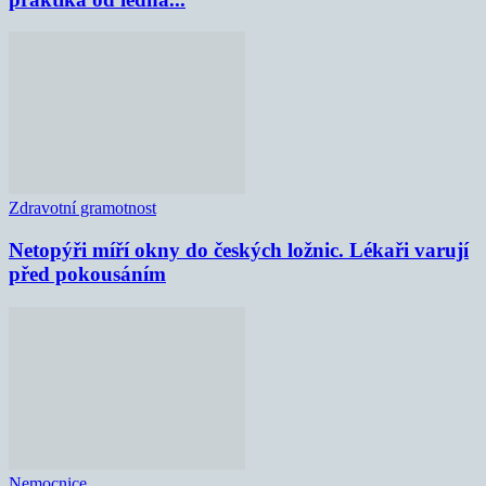
Zdravotní gramotnost
Netopýři míří okny do českých ložnic. Lékaři varují
před pokousáním
Nemocnice