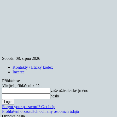
Sobota, 08. srpna 2026
Kontakty / Etický kodex
Inzerce
Přihlásit se
Vítejte! přihlášení k účtu
vaše uživatelské jméno
heslo
Forgot your password? Get help
Prohlášení o zásadách ochrany osobních údajů
Obnova hesla