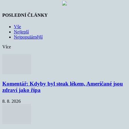
POSLEDNÍ ČLÁNKY
Vše
Nejlepší
Nejpopulárnější
Více
Komentář: Kdyby byl steak lékem, Američané jsou
zdraví jako řípa
8. 8. 2026