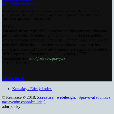
info@zdravezpravy.cz
Obsah serveru je chráněn autorským právem. Jakékoli jeho užití včetně
publikování nebo jiného šíření je zakázáno bez předchozího písemného
souhlasu Copywrite Company s.r.o.
O NÁS
ZdraveZpravy.cz
přinášejí informace ze zdravotnictví, zdravotní
péče a zdravého životního stylu s přesahem do sociální politiky.
Provozovatelem serveru je Copywrite Company s.r.o. Publikování
nebo další šíření obsahu serveru www.zdravezpravy.cz je bez
souhlasu společnosti Copywrite Company zakázáno. Copyright [c]
2020 Copywrite Company s.r.o. / Copyright [c] ČTK.
Kontaktujte nás:
info@zdravezpravy.cz
SLEDUJTE NÁS
INZERCE
Kontakty / Etický kodex
© Realizace © 2018,
Xcreative - webdesign
. |
Spravovat souhlas s
nastavením osobních údajů
.
adm_sticky