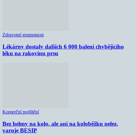
Zdravotní gramotnost
Lékárny dostaly dalších 6 000 balení chybějícího
léku na rakovinu prsu
Komerční pojištění
Bez helmy na kolo, ale ani na koloběžku nelez,
varuje BESIP