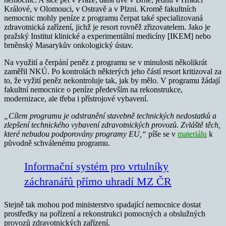
Králové, v Olomouci, v Ostravě a v Plzni. Kromě fakultních
nemocnic mohly peníze z programu čerpat také specializovaná
zdravotnická zařízení, jichž je resort rovněž zřizovatelem. Jako je
pražský Institut klinické a experimentální medicíny [IKEM] nebo
brněnský Masarykův onkologický ústav.
Na využití a čerpání peněz z programu se v minulosti několikrát
zaměřil NKÚ. Po kontrolách některých jeho částí resort kritizoval za
to, že vyžití peněz nekontroluje tak, jak by mělo. V programu žádají
fakultní nemocnice o peníze především na rekonstrukce,
modernizace, ale třeba i přístrojové vybavení.
„Cílem programu je odstranění stavebně technických nedostatků a
zlepšení technického vybavení zdravotnických provozů. Zvláště těch,
které nebudou podporovány programy EU,“
píše se v
materiálu
k
původně schválenému programu.
Informační systém pro vrtulníky
záchranářů přímo uhradí MZ ČR
Stejně tak mohou pod ministerstvo spadající nemocnice dostat
prostředky na pořízení a rekonstrukci pomocných a obslužných
provozů zdravotnických zařízení.