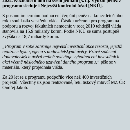
2024. Rozhodla o tom na svém jednání [3.1.]. Využití peněz z
programu sleduje i Nejvyšší kontrolní úřad [NKÚ].
S posunutím termínu hodnocení čerpání peněz na konec letošního
roku souhlasila ve středu vláda. Částku určenou pro program na
podporu a rozvoj fakultních nemocnic v roce 2010 tehdejší vláda
stanovila na 15,9 miliardy korun. Podle NKÚ se suma postupně
zvýšila na 18,7 miliardy korun.
„Program v sobě zahrnuje největší investiční akce resortu, jejichž
realizace byla spojena s dodavatelskými úvěry. Právě splácení
dodavatelských úvěrů reálně ovlivňuje vyhodnocení investičních
akcí včetně následného uzavření daného programu,“
píše se v
materiálu, který projednala vláda.
Za 20 let se z programu podpořilo více než 400 investičních
projektů. Všechny už jsou realizované, řekl tiskový mluvčí MZ ČR
Ondřej Jakob.