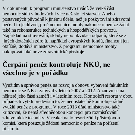
V dokumentu k programu ministerstvo uvádí, že velká část
nemocnic sídlí v budovách i více než sto let starých. Anebo
postavených původně k jinému účelu, než je poskytování zdravotní
péče. I to je důvod, proč nemocnice mohly nakonec o peníze žádat
také na rekonstrukce technických a hospodářských provozů.
Například na stravování, sklady nebo likvidaci odpadů, které se z
jiných dotačních zdrojů, například evropských fondů, financují jen
obtížně, dodává ministerstvo. Z programu nemocnice mohly
nakupovat také nové zdravotnické přístroje.
Čerpání peněz kontroluje NKÚ, ne
všechno je v pořádku
Využitím a správou peněz na rozvoj a obnovu vybavení fakultních
nemocnic se NKÚ zabýval v letech 2007 a 2012. A znovu se na
některé jeho části zaměří i v letošním roce. Kontroloři resortu v obou
případech vytkli především to, že nedostatečně kontroluje řádné
využití peněz z programu. V roce 2013 úřad ministerstvo také
kritizoval, že nemá střednědobou koncepci pro rozmísťování
zdravotnické techniky. V reakci na to resort zřídil přístrojovou
komisi, která posuzuje žádosti nemocnic o peníze na pořízení
přístrojů.