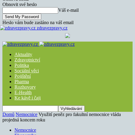
Obnovit své heslo
Váš e-mail
Heslo vám bude zasláno na váš email
zdravezpravy.cz
Aktuality
Zdravotnictví
Politika
Sociální věci
Pojištění
Pharma
Rozhovory
E-Health
Ke kávě i čaji
Domů
Nemocnice
Využití peněz pro fakultní nemocnice vláda
projedná koncem roku
Nemocnice