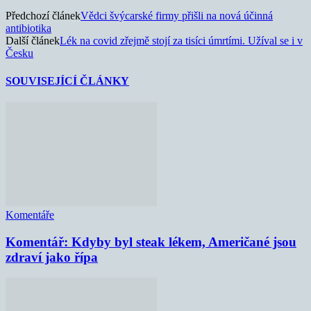
Předchozí článek
Vědci švýcarské firmy přišli na nová účinná
antibiotika
Další článek
Lék na covid zřejmě stojí za tisíci úmrtími. Užíval se i v
Česku
SOUVISEJÍCÍ ČLÁNKY
Komentáře
Komentář: Kdyby byl steak lékem, Američané jsou
zdraví jako řípa