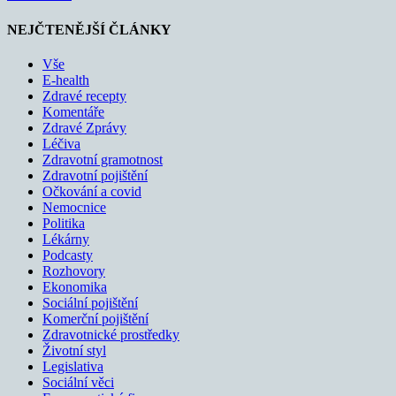
NEJČTENĚJŠÍ ČLÁNKY
Vše
E-health
Zdravé recepty
Komentáře
Zdravé Zprávy
Léčiva
Zdravotní gramotnost
Zdravotní pojištění
Očkování a covid
Nemocnice
Politika
Lékárny
Podcasty
Rozhovory
Ekonomika
Sociální pojištění
Komerční pojištění
Zdravotnické prostředky
Životní styl
Legislativa
Sociální věci