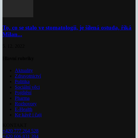
To, co se stalo ve stomatologii, je šílená ostuda, říká
Milan...
5. 12. 2022
Hlavní rubriky
Aktuality
Zdravotnictví
Politika
Sociální věci
Pojištění
Pharma
Rozhovory
E-Health
Ke kávě i čaji
KONTAKT
+420 777 264 528
+420 606 831 394