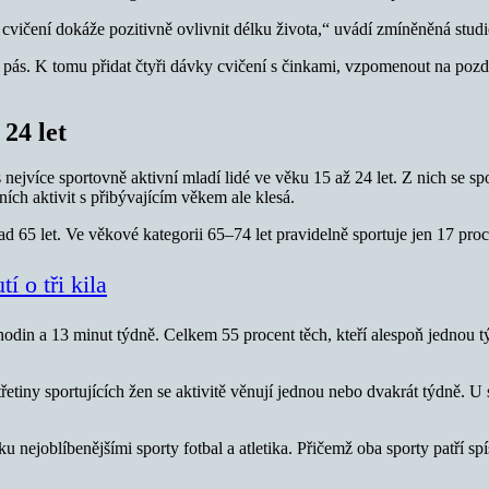
cvičení dokáže pozitivně ovlivnit délku života,“ uvádí zmíněněná studi
í pás. K tomu přidat čtyři dávky cvičení s činkami, vzpomenout na pozdra
 24 let
nejvíce sportovně aktivní mladí lidé ve věku 15 až 24 let. Z nich se sp
ích aktivit s přibývajícím věkem ale klesá.
65 let. Ve věkové kategorii 65–74 let pravidelně sportuje jen 17 procen
í o tři kila
 hodin a 13 minut týdně. Celkem 55 procent těch, kteří alespoň jednou
iny sportujících žen se aktivitě věnují jednou nebo dvakrát týdně. U sp
u nejoblíbenějšími sporty fotbal a atletika. Přičemž oba sporty patří 