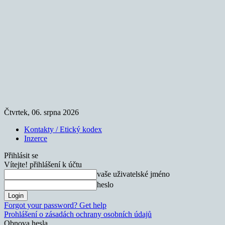
Čtvrtek, 06. srpna 2026
Kontakty / Etický kodex
Inzerce
Přihlásit se
Vítejte! přihlášení k účtu
vaše uživatelské jméno
heslo
Forgot your password? Get help
Prohlášení o zásadách ochrany osobních údajů
Obnova hesla