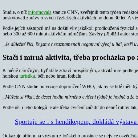
Studie, o níž
informovala
stanice CNN, zveřejnili tento týden redakto
poskytovali zprávy o svých fyzických aktivitách po dobu 30 let. A vý
Podle jejích zástupců má na dožití vliv jakákoli prodloužená fyzická
nebo 300 až 600 minut aktivitám mírnějším. Závěry přiblížil autor s
„Je důležité říci, že jsme nezaznamenali negativní vývoj u lidí, kteř
Stačí i mírná aktivita, třeba procházka po
K méně náročným, byť stále zdraví prospěšným, aktivitám se podle jeho
horskou
turistiku
, běh nebo hraní fotbalu.
Podle CNN studie potvrzuje doporučení WHO, jak by se lidé měli hýba
„Můžete si říkat, že deset hodin mírného cvičení týdně je hodně a že t
Podle něj i jeho kolegů je ale třeba cvičení zařadit do denní rutiny tak,
Sportuje se i s hendikepem, dokládá výstav
Odkazuje přitom na výzkum z loňského prosince se nejvíce osvědčuje u