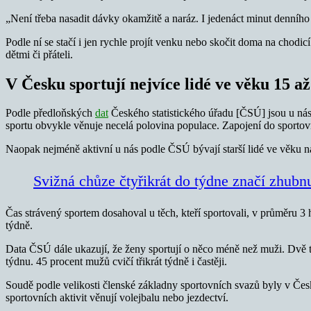
„Není třeba nasadit dávky okamžitě a naráz. I jedenáct minut denního 
Podle ní se stačí i jen rychle projít venku nebo skočit doma na chodic
dětmi či přáteli.
V Česku sportují nejvíce lidé ve věku 15 až
Podle předloňských
dat
Českého statistického úřadu [ČSÚ] jsou u nás 
sportu obvykle věnuje necelá polovina populace. Zapojení do sportovn
Naopak nejméně aktivní u nás podle ČSÚ bývají starší lidé ve věku nad 
Svižná chůze čtyřikrát do týdne značí zhubnut
Čas strávený sportem dosahoval u těch, kteří sportovali, v průměru 3
týdně.
Data ČSÚ dále ukazují, že ženy sportují o něco méně než muži. Dvě třet
týdnu. 45 procent mužů cvičí třikrát týdně i častěji.
Soudě podle velikosti členské základny sportovních svazů byly v Česk
sportovních aktivit věnují volejbalu nebo jezdectví.