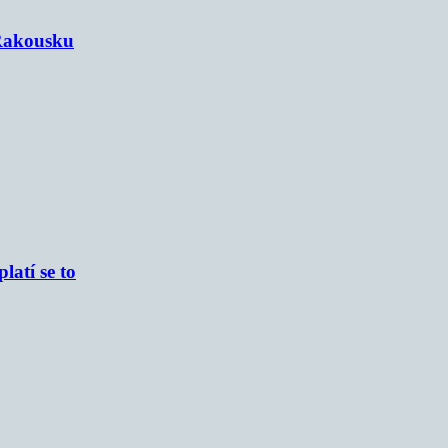
 Rakousku
atí se to