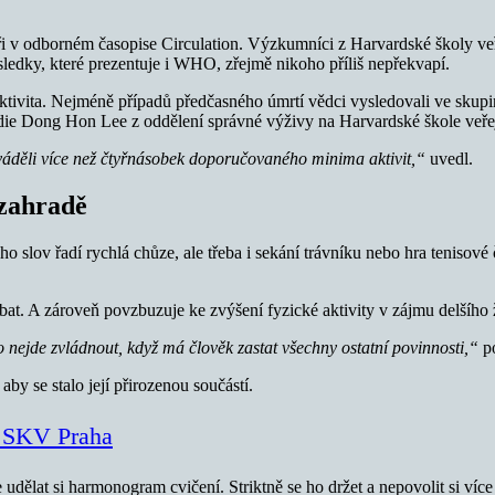
ři v odborném časopise Circulation. Výzkumníci z Harvardské školy veře
sledky, které prezentuje i WHO, zřejmě nikoho příliš nepřekvapí.
 aktivita. Nejméně případů předčasného úmrtí vědci vysledovali ve skup
tudie Dong Hon Lee z oddělení správné výživy na Harvardské škole veř
í uváděli více než čtyřnásobek doporučovaného minima aktivit,“
uvedl.
 zahradě
 slov řadí rychlá chůze, ale třeba i sekání trávníku nebo hra tenisové 
t. A zároveň povzbuzuje ke zvýšení fyzické aktivity v zájmu delšího 
o nejde zvládnout, když má člověk zastat všechny ostatní povinnosti,“
po
 aby se stalo její přirozenou součástí.
a SKV Praha
dělat si harmonogram cvičení. Striktně se ho držet a nepovolit si víc