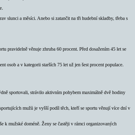
e.
v slunci a měsíci. Anebo si zatančit na tři hudební skladby, třeba s
ortu pravidelně věnuje zhruba 60 procent. Před dosažením 45 let se
t osob a v kategorii starších 75 let už jen šest procent populace.
 týdně sportovali, strávilo aktivním pohybem maximálně dvě hodiny
ortujících mužů je vyšší podíl těch, kteří se sportu věnují více dní v
spíše k mužské doméně. Ženy se častěji v rámci organizovaných