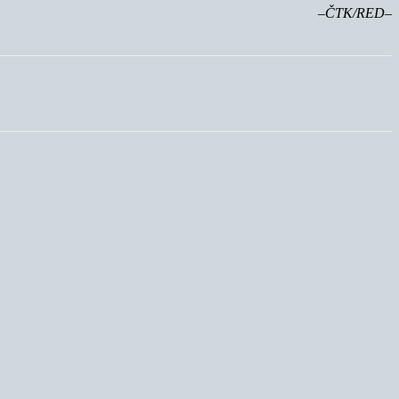
–ČTK/RED–