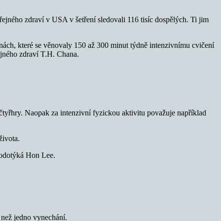
jného zdraví v USA v šetření sledovali 116 tisíc dospělých. Ti jim
inách, které se věnovaly 150 až 300 minut týdně intenzivnímu cvičení
ejného zdraví T.H. Chana.
čtyřhry. Naopak za intenzivní fyzickou aktivitu považuje například
života.
dotýká Hon Lee.
e než jedno vynechání.