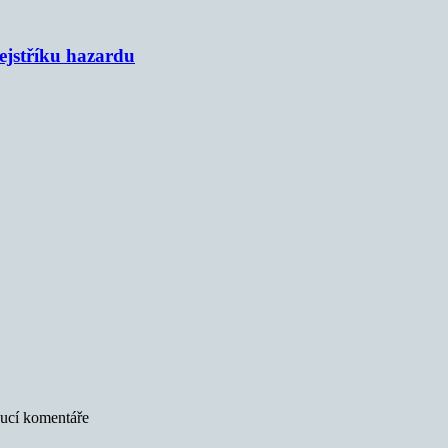
rejstříku hazardu
oucí komentáře