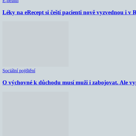
E-health
Léky na eRecept si čeští pacienti nově vyzvednou i v
Sociální pojištění
O výchovné k důchodu musí muži i zabojovat. Ale vypl