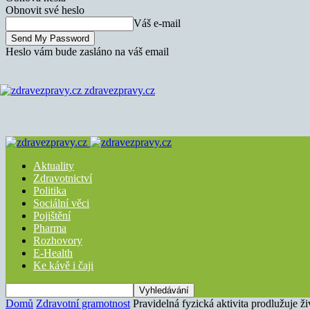
Obnovit své heslo
Váš e-mail
Heslo vám bude zasláno na váš email
zdravezpravy.cz
Aktuality
Zdravotnictví
Politika
Sociální věci
Pojištění
Pharma
Rozhovory
E-Health
Ke kávě i čaji
Domů
Zdravotní gramotnost
Pravidelná fyzická aktivita prodlužuje ži