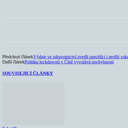
Sdílet
Předchozí článek
Výdaje ve zdravotnictví zvedli uprchlíci i prošlé vak
Další článek
Politika lockdownů v Číně vyvolává pochybnosti
SOUVISEJÍCÍ ČLÁNKY