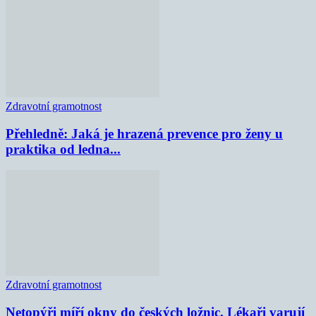
Zdravotní gramotnost
Přehledně: Jaká je hrazená prevence pro ženy u
praktika od ledna...
Zdravotní gramotnost
Netopýři míří okny do českých ložnic. Lékaři varují