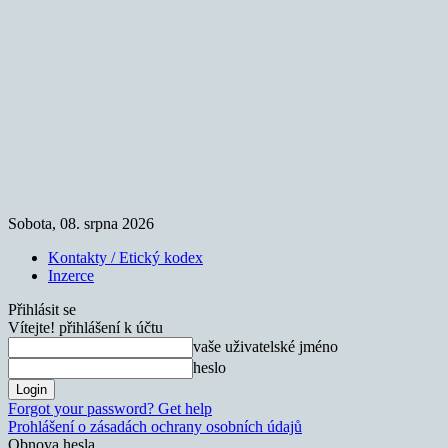
Sobota, 08. srpna 2026
Kontakty / Etický kodex
Inzerce
Přihlásit se
Vítejte! přihlášení k účtu
vaše uživatelské jméno
heslo
Forgot your password? Get help
Prohlášení o zásadách ochrany osobních údajů
Obnova hesla