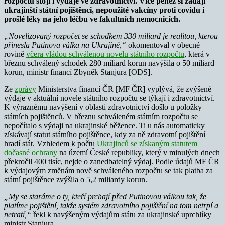
rozpočtu stojí i výdaje ve zdravotnictví.
Více peněz si žádají
ukrajinští státní pojištěnci, nepoužité vakcíny proti covidu i
prošlé léky na jeho léčbu ve fakultních nemocnicích.
„Novelizovaný rozpočet se schodkem 330 miliard je realitou, kterou
přinesla Putinova válka na Ukrajině,“
okomentoval v obecné
rovině
včera vládou schválenou novelu státního rozpočtu
, která v
březnu schválený schodek 280 miliard korun navýšila o 50 miliard
korun, ministr financí Zbyněk Stanjura [ODS].
Ze
zprávy
Ministerstva financí ČR [MF ČR] vyplývá, že zvýšené
výdaje v aktuální novele státního rozpočtu se týkají i zdravotnictví.
K výraznému navýšení v oblasti zdravotnictví došlo u položky
státních pojištěnců. V březnu schváleném státním rozpočtu se
nepočítalo s výdaji na ukrajinské běžence. Ti u nás automaticky
získávají statut státního pojištěnce, kdy za ně zdravotní pojištění
hradí stát. Vzhledem k počtu
Ukrajinců se získaným statutem
dočasné ochrany
na území České republiky, který v minulých dnech
překročil 400 tisíc, nejde o zanedbatelný výdaj. Podle údajů MF ČR
k výdajovým změnám nově schváleného rozpočtu se tak platba za
státní pojištěnce zvýšila o 5,2 miliardy korun.
„My se staráme o ty, kteří prchají před Putinovou válkou tak, že
platíme pojištění, takže systém zdravotního pojištění na tom netrpí a
netratí,“
řekl k navýšeným výdajům státu za ukrajinské uprchlíky
ministr Stanjura.