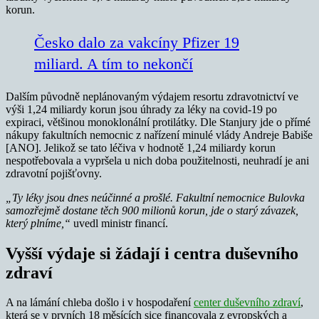
korun.
Česko dalo za vakcíny Pfizer 19
miliard. A tím to nekončí
Dalším původně neplánovaným výdajem resortu zdravotnictví ve
výši 1,24 miliardy korun jsou úhrady za léky na covid-19 po
expiraci, většinou monoklonální protilátky. Dle Stanjury jde o přímé
nákupy fakultních nemocnic z nařízení minulé vlády Andreje Babiše
[ANO]. Jelikož se tato léčiva v hodnotě 1,24 miliardy korun
nespotřebovala a vypršela u nich doba použitelnosti, neuhradí je ani
zdravotní pojišťovny.
„Ty léky jsou dnes neúčinné a prošlé. Fakultní nemocnice Bulovka
samozřejmě dostane těch 900 milionů korun, jde o starý závazek,
který plníme,“
uvedl ministr financí.
Vyšší výdaje si žádají i centra duševního
zdraví
A na lámání chleba došlo i v hospodaření
center duševního zdraví
,
která se v prvních 18 měsících sice financovala z evropských a