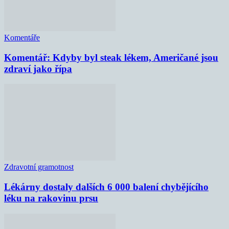
Komentáře
Komentář: Kdyby byl steak lékem, Američané jsou
zdraví jako řípa
Zdravotní gramotnost
Lékárny dostaly dalších 6 000 balení chybějícího
léku na rakovinu prsu