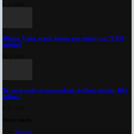
6. 12. 2021
Ministr Válek ocenil domov pro seniory za 70 000
měsíčně
10. 3. 2023
To, co se stalo ve stomatologii, je šílená ostuda, říká
Milan...
5. 12. 2022
Hlavní rubriky
Aktuality