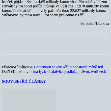
letošek půjde o zhruba 4,65 miliardy korun více. Původně v březnu
schválený rozpočet počítal výdaje ve výši cca 17,978 miliardy korun
korun. Podle aktuální novely pak s částkou 22,627 miliardy korun.
Sněmovna by měla novelu rozpočtu projednat v září.
Veronika Táchová
Předchozí článek
Se žloutenkou se loni léčilo podstatně méně lidí
Další článek
Pravidelná fyzická aktivita prodlužuje život, tvrdí vědci
SOUVISEJÍCÍ ČLÁNKY