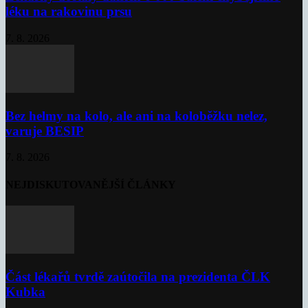
léku na rakovinu prsu
7. 8. 2026
Bez helmy na kolo, ale ani na koloběžku nelez,
varuje BESIP
7. 8. 2026
NEJDISKUTOVANĚJŠÍ ČLÁNKY
Část lékařů tvrdě zaútočila na prezidenta ČLK
Kubka