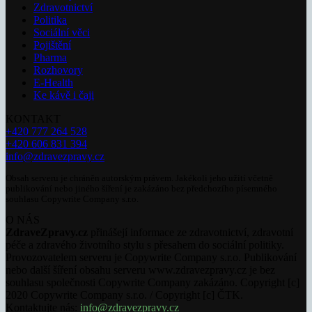
Zdravotnictví
Politika
Sociální věci
Pojištění
Pharma
Rozhovory
E-Health
Ke kávě i čaji
KONTAKT
+420 777 264 528
+420 606 831 394
info@zdravezpravy.cz
Obsah serveru je chráněn autorským právem. Jakékoli jeho užití včetně
publikování nebo jiného šíření je zakázáno bez předchozího písemného
souhlasu Copywrite Company s.r.o.
O NÁS
ZdraveZpravy.cz
přinášejí informace ze zdravotnictví, zdravotní
péče a zdravého životního stylu s přesahem do sociální politiky.
Provozovatelem serveru je Copywrite Company s.r.o. Publikování
nebo další šíření obsahu serveru www.zdravezpravy.cz je bez
souhlasu společnosti Copywrite Company zakázáno. Copyright [c]
2020 Copywrite Company s.r.o. / Copyright [c] ČTK.
Kontaktujte nás:
info@zdravezpravy.cz