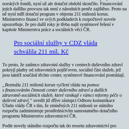
norských fondů, nyní už ale dotační období skončilo. Financování
jejich dalšího provozu tak není z národních peněz zajištěno. Proto na
ně nyní míří dotační program v objemu 211 milionů korun.
Ministerstvo financí ve svých podkladech k rozpočtové novele
upozorňuje, že pro další roky je třeba najít systémové řešení v
kapitole Ministerstva práce a sociálních věcí ČR.
Pro sociální služby v CDZ vláda
schválila 211 mil. Kč
To proto, že zatímco zdravotní služby v centrech duševního zdraví
pokryjí platby od zdravotních pojišťoven, sociální část služeb, jež
jsou taktéž součástí těchto center, systémové financování postrádají.
„Bezmála 211 milionů korun vyčlení vláda na pomoc
s financováním činnosti center duševního zdraví a dalších
zdravotně-sociálních služeb, které vznikají v rámci reformy péče o
duševní zdraví,“
uvedli již dříve zástupci Odboru komunikace
Úřadu vlády ČR s tím, že zmíněných 211 milionů ze státního
rozpočtu zadministruje prostřednictvím samostatného dotačního
programu Ministerstvo zdravotnictví ČR.
Podle novely státního rozpočtu tak do resortu zdravotnictví pro