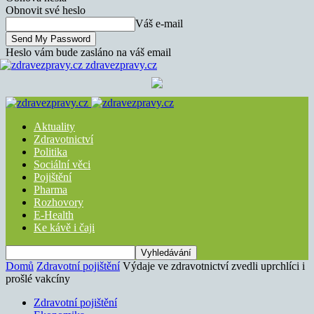
Obnovit své heslo
Váš e-mail
Heslo vám bude zasláno na váš email
zdravezpravy.cz
Aktuality
Zdravotnictví
Politika
Sociální věci
Pojištění
Pharma
Rozhovory
E-Health
Ke kávě i čaji
Domů
Zdravotní pojištění
Výdaje ve zdravotnictví zvedli uprchlíci i
prošlé vakcíny
Zdravotní pojištění