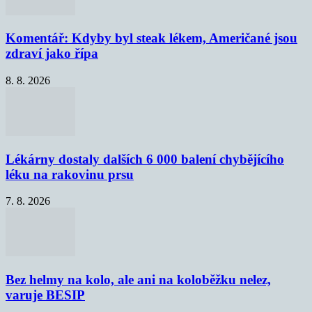
Komentář: Kdyby byl steak lékem, Američané jsou
zdraví jako řípa
8. 8. 2026
Lékárny dostaly dalších 6 000 balení chybějícího
léku na rakovinu prsu
7. 8. 2026
Bez helmy na kolo, ale ani na koloběžku nelez,
varuje BESIP