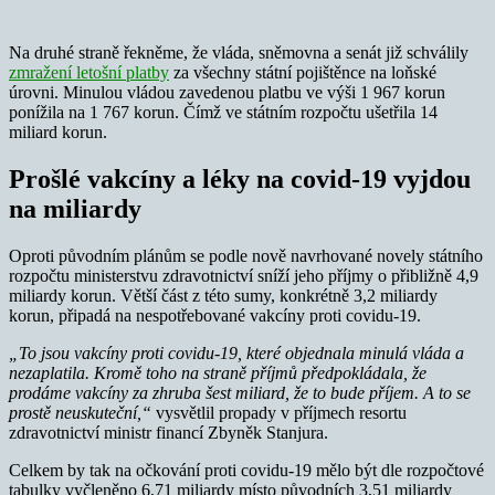
Na druhé straně řekněme, že vláda, sněmovna a senát již schválily
zmražení letošní platby
za všechny státní pojištěnce na loňské
úrovni. Minulou vládou zavedenou platbu ve výši 1 967 korun
ponížila na 1 767 korun. Čímž ve státním rozpočtu ušetřila 14
miliard korun.
Prošlé vakcíny a léky na covid-19 vyjdou
na miliardy
Oproti původním plánům se podle nově navrhované novely státního
rozpočtu ministerstvu zdravotnictví sníží jeho příjmy o přibližně 4,9
miliardy korun. Větší část z této sumy, konkrétně 3,2 miliardy
korun, připadá na nespotřebované vakcíny proti covidu-19.
„To jsou vakcíny proti covidu-19, které objednala minulá vláda a
nezaplatila. Kromě toho na straně příjmů předpokládala, že
prodáme vakcíny za zhruba šest miliard, že to bude příjem. A to se
prostě neuskuteční,“
vysvětlil propady v příjmech resortu
zdravotnictví ministr financí Zbyněk Stanjura.
Celkem by tak na očkování proti covidu-19 mělo být dle rozpočtové
tabulky vyčleněno 6,71 miliardy místo původních 3,51 miliardy