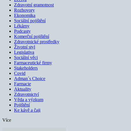
Zdravotní gramotnost
Rozhovory
Ekonomika
Sociální pojištění
Lékárny
Podcasty
Komerční pojištění
Zdravotnické prostředky
Životní styl
Legislativa
Sociální věci
Farmaceutické firmy
Stakeholders
Covid
Adman´s Choice
Farmacie
Aktuality
Zdravotnictví
Věda a výzkum
Pojištění
Ke kávě a čaji
Více