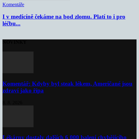
Komentáře
I v medicíně čekáme na bod zlomu. Platí to i pro
léčbu...
NOVINKY
Komentář: Kdyby byl steak lékem, Američané jsou
zdraví jako řípa
8. 8. 2026
Lékárny dostaly dalších 6 000 balení chybějícího