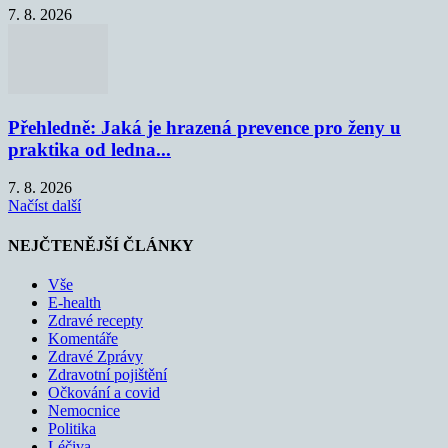
7. 8. 2026
Přehledně: Jaká je hrazená prevence pro ženy u
praktika od ledna...
7. 8. 2026
Načíst další
NEJČTENĚJŠÍ ČLÁNKY
Vše
E-health
Zdravé recepty
Komentáře
Zdravé Zprávy
Zdravotní pojištění
Očkování a covid
Nemocnice
Politika
Léčiva