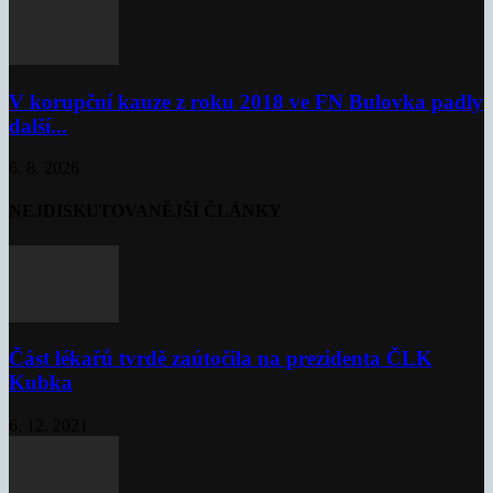
V korupční kauze z roku 2018 ve FN Bulovka padly
další...
6. 8. 2026
NEJDISKUTOVANĚJŠÍ ČLÁNKY
Část lékařů tvrdě zaútočila na prezidenta ČLK
Kubka
6. 12. 2021