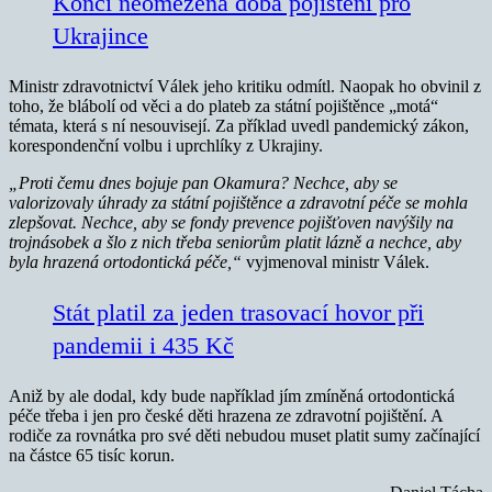
Končí neomezená doba pojištění pro
Ukrajince
Ministr zdravotnictví Válek jeho kritiku odmítl. Naopak ho obvinil z
toho, že blábolí od věci a do plateb za státní pojištěnce „motá“
témata, která s ní nesouvisejí. Za příklad uvedl pandemický zákon,
korespondenční volbu i uprchlíky z Ukrajiny.
„Proti čemu dnes bojuje pan Okamura? Nechce, aby se
valorizovaly úhrady za státní pojištěnce a zdravotní péče se mohla
zlepšovat. Nechce, aby se fondy prevence pojišťoven navýšily na
trojnásobek a šlo z nich třeba seniorům platit lázně a nechce, aby
byla hrazená ortodontická péče,“
vyjmenoval ministr Válek.
Stát platil za jeden trasovací hovor při
pandemii i 435 Kč
Aniž by ale dodal, kdy bude například jím zmíněná ortodontická
péče třeba i jen pro české děti hrazena ze zdravotní pojištění. A
rodiče za rovnátka pro své děti nebudou muset platit sumy začínající
na částce 65 tisíc korun.