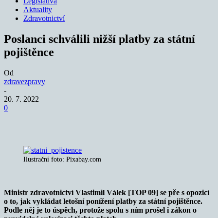
Legislativa
Aktuality
Zdravotnictví
Poslanci schválili nižší platby za státní
pojištěnce
Od
zdravezpravy
-
20. 7. 2022
0
Ilustrační foto: Pixabay.com
Ministr zdravotnictví Vlastimil Válek [TOP 09] se pře s opozicí
o to, jak vykládat letošní ponížení platby za státní pojištěnce.
Podle něj je to úspěch, protože spolu s ním prošel i zákon o