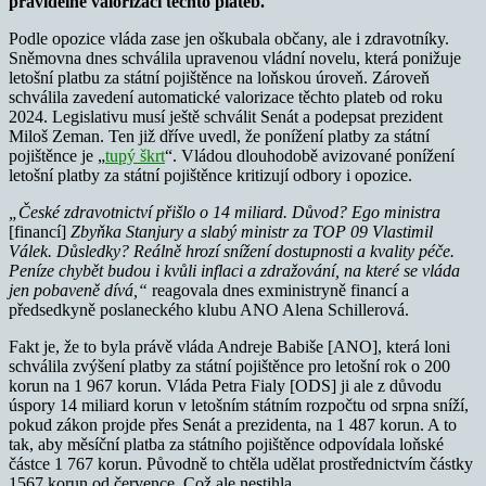
pravidelné valorizaci těchto plateb.
Podle opozice vláda zase jen oškubala občany, ale i zdravotníky.
Sněmovna dnes schválila upravenou vládní novelu, která ponižuje
letošní platbu za státní pojištěnce na loňskou úroveň. Zároveň
schválila zavedení automatické valorizace těchto plateb od roku
2024. Legislativu musí ještě schválit Senát a podepsat prezident
Miloš Zeman. Ten již dříve uvedl, že ponížení platby za státní
pojištěnce je „
tupý škrt
“. Vládou dlouhodobě avizované ponížení
letošní platby za státní pojištěnce kritizují odbory i opozice.
„České zdravotnictví přišlo o 14 miliard. Důvod? Ego ministra
[financí]
Zbyňka Stanjury a slabý ministr za TOP 09 Vlastimil
Válek. Důsledky? Reálně hrozí snížení dostupnosti a kvality péče.
Peníze chybět budou i kvůli inflaci a zdražování, na které se vláda
jen pobaveně dívá,“
reagovala dnes exministryně financí a
předsedkyně poslaneckého klubu ANO Alena Schillerová.
Fakt je, že to byla právě vláda Andreje Babiše [ANO], která loni
schválila zvýšení platby za státní pojištěnce pro letošní rok o 200
korun na 1 967 korun. Vláda Petra Fialy [ODS] ji ale z důvodu
úspory 14 miliard korun v letošním státním rozpočtu od srpna sníží,
pokud zákon projde přes Senát a prezidenta, na 1 487 korun. A to
tak, aby měsíční platba za státního pojištěnce odpovídala loňské
částce 1 767 korun. Původně to chtěla udělat prostřednictvím částky
1567 korun od července. Což ale nestihla.