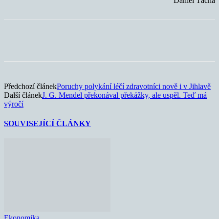
Daniel Tácha
Předchozí článek
Poruchy polykání léčí zdravotníci nově i v Jihlavě
Další článek
J. G. Mendel překonával překážky, ale uspěl. Teď má
výročí
SOUVISEJÍCÍ ČLÁNKY
Ekonomika