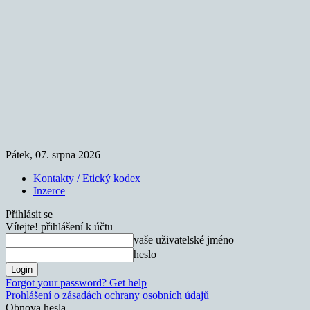
Pátek, 07. srpna 2026
Kontakty / Etický kodex
Inzerce
Přihlásit se
Vítejte! přihlášení k účtu
vaše uživatelské jméno
heslo
Forgot your password? Get help
Prohlášení o zásadách ochrany osobních údajů
Obnova hesla