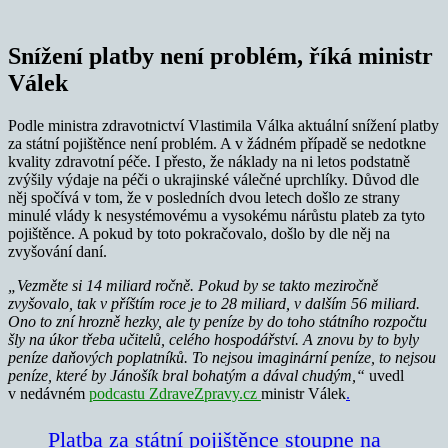
Snížení platby není problém, říká ministr
Válek
Podle ministra zdravotnictví Vlastimila Válka aktuální snížení platby
za státní pojištěnce není problém. A v žádném případě se nedotkne
kvality zdravotní péče. I přesto, že náklady na ni letos podstatně
zvýšily výdaje na péči o ukrajinské válečné uprchlíky. Důvod dle
něj spočívá v tom, že v posledních dvou letech došlo ze strany
minulé vlády k nesystémovému a vysokému nárůstu plateb za tyto
pojištěnce. A pokud by toto pokračovalo, došlo by dle něj na
zvyšování daní.
„Vezměte si 14 miliard ročně. Pokud by se takto meziročně
zvyšovalo, tak v příštím roce je to 28 miliard, v dalším 56 miliard.
Ono to zní hrozně hezky, ale ty peníze by do toho státního rozpočtu
šly na úkor třeba učitelů, celého hospodářství. A znovu by to byly
peníze daňových poplatníků. To nejsou imaginární peníze, to nejsou
peníze, které by Jánošík bral bohatým a dával chudým,“
uvedl
v nedávném
podcastu ZdraveZpravy.cz
ministr Válek
.
Platba za státní pojištěnce stoupne na