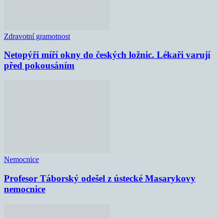
Zdravotní gramotnost
Netopýři míří okny do českých ložnic. Lékaři varují
před pokousáním
Nemocnice
Profesor Táborský odešel z ústecké Masarykovy
nemocnice