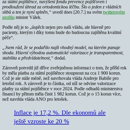
za státní pojištěnce, navýšení fondu prevence pojišťoven i
prodloužení úhrad za ortodontickou léčbu. Šlo o jeden z vládních
slibů a ten je nyní splněn,“
uvedl dnes [20.7.] na svém
twitterovém
profilu
ministr Válek.
Podle něj je to „úspěch nejen pro naši vládu, ale hlavně pro
pacienty, kterým i díky tomu bude do budoucna zajištěna kvalitní
péče“.
„Jsem rád, že se podařilo najít vhodný model, na kterém panuje
shoda. Hlavní výhodou automatické valorizace je transparentnost,
stabilita a předvídatelnost,“
dodal.
Zároveň potvrdil již dříve zveřejněnou informaci o tom, že příští rok
by měla platba za státní pojištěnce stoupnout na cca 1 900 korun.
Což je ale stále méně, než navrhovala vláda Andreje Babiše pro
letošní rok. A zároveň je to částka, od níž se odvine valorizace
platby za státní pojištěnce v roce 2024. Podle odhadů ministerstva
financí by přitom měla činit 1 982 korun. Což je o 15 korun více,
než navrhla vláda ANO pro letošek.
Inflace je 17,2 %. Dle ekonomů ale
ještě vzroste ke 20 %