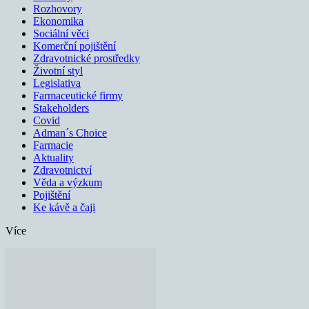
Rozhovory
Ekonomika
Sociální věci
Komerční pojištění
Zdravotnické prostředky
Životní styl
Legislativa
Farmaceutické firmy
Stakeholders
Covid
Adman´s Choice
Farmacie
Aktuality
Zdravotnictví
Věda a výzkum
Pojištění
Ke kávě a čaji
Více