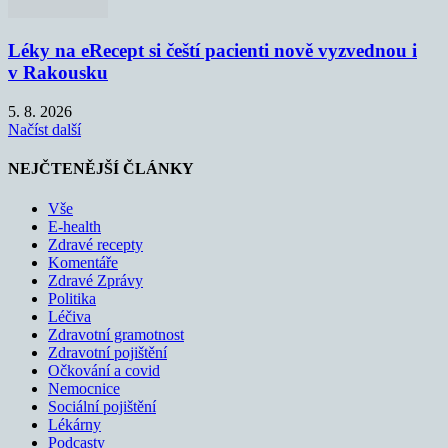
Léky na eRecept si čeští pacienti nově vyzvednou i
v Rakousku
5. 8. 2026
Načíst další
NEJČTENĚJŠÍ ČLÁNKY
Vše
E-health
Zdravé recepty
Komentáře
Zdravé Zprávy
Politika
Léčiva
Zdravotní gramotnost
Zdravotní pojištění
Očkování a covid
Nemocnice
Sociální pojištění
Lékárny
Podcasty