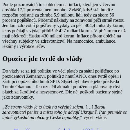
Podle pozorovatelů to s ohledem na inflaci, která jen v červnu
dosáhla 17,2 procenta, není mnoho. Zvlášť, když stát hradí z
rozpočtu pojistné za zhruba 5,9 milionu lidí, tedy za skoro 56
procent pojištěnců. Přičemž náklady na zdravotní péči strmě rostou.
Jen loni zdravotní pojišťovny vydaly za péči 404,4 miliardy korun,
letos počítají s výdaji přibližně 427 miliard korun. V příštím roce už
mají překročit částku 430 miliard korun. Inflace přitom doléhá na
všechny subjekty ve zdravotnictví. Na nemocnice, ambulance,
lékárny i výrobce léčiv.
Opozice jde tvrdě do vlády
Do vlády se za její politiku ve věci plateb za státní pojištěnce po
prezidentovi Zemanovi, politiků z hnutí ANO, dnes tvrdě opřeli i
zástupci opozičního hnutí SPD. Slyšet byl hlavně jeho předseda
Tomio Okamura. Ten označil aktuální ponížení a plánovaný růst
plateb za škodlivé a nesystémové. Dle něj poškodí pacienty stejně
jako zdravotníky.
„Ze strany vlády je to útok na veřejný zájem.
[…]
Berou
zdravotnictví peníze a místo toho je dávají Ukrajině. Pan premiér se
úplně vykašlal na občany České republiky,“
vyčetl vládě.