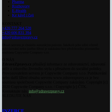
Pharma
Rozhovory
E-Health
Ke kávě i čaji
KONTAKT
+420 777 264 528
+420 606 831 394
info@zdravezpravy.cz
Obsah serveru je chráněn autorským právem. Jakékoli jeho užití včetně
publikování nebo jiného šíření je zakázáno bez předchozího písemného
souhlasu Copywrite Company s.r.o.
O NÁS
ZdraveZpravy.cz
přinášejí informace ze zdravotnictví, zdravotní
péče a zdravého životního stylu s přesahem do sociální politiky.
Provozovatelem serveru je Copywrite Company s.r.o. Publikování
nebo další šíření obsahu serveru www.zdravezpravy.cz je bez
souhlasu společnosti Copywrite Company zakázáno. Copyright [c]
2020 Copywrite Company s.r.o. / Copyright [c] ČTK.
Kontaktujte nás:
info@zdravezpravy.cz
SLEDUJTE NÁS
INZERCE