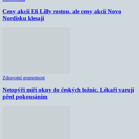
Ceny akcií Eli Lilly rostou, ale ceny akcií Novo
Nordisku klesají
Zdravotní gramotnost
Netopýři míří okny do českých ložnic. Lékaři varují
před pokousáním