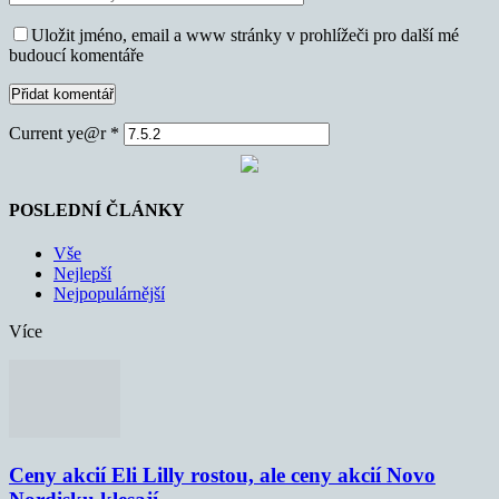
Uložit jméno, email a www stránky v prohlížeči pro další mé
budoucí komentáře
Current ye@r
*
POSLEDNÍ ČLÁNKY
Vše
Nejlepší
Nejpopulárnější
Více
Ceny akcií Eli Lilly rostou, ale ceny akcií Novo