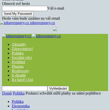
Obnovit své heslo
Váš e-mail
Heslo vám bude zasláno na váš email
zdravezpravy.cz
Aktuality
Zdravotnictví
Politika
Sociální věci
Pojištění
Pharma
Rozhovory
E-Health
Ke kávě i čaji
Domů
Politika
Poslanci schválili nižší platby za státní pojištěnce
Politika
Ekonomika