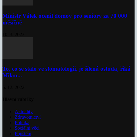
Ministr Válek ocenil domov pro seniory za 70 000
měsíčně
10. 3. 2023
To, co se stalo ve stomatologii, je šílená ostuda, říká
Milan...
5. 12. 2022
Hlavní rubriky
Aktuality
Zdravotnictví
Politika
Sociální věci
Pojištění