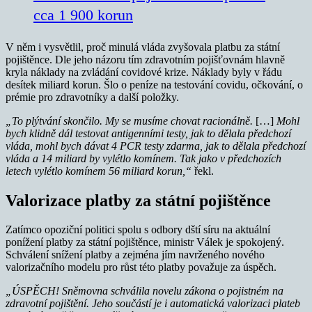
cca 1 900 korun
V něm i vysvětlil, proč minulá vláda zvyšovala platbu za státní
pojištěnce. Dle jeho názoru tím zdravotním pojišťovnám hlavně
kryla náklady na zvládání covidové krize. Náklady byly v řádu
desítek miliard korun. Šlo o peníze na testování covidu, očkování, o
prémie pro zdravotníky a další položky.
„To plýtvání skončilo. My se musíme chovat racionálně.
[…]
Mohl
bych klidně dál testovat antigenními testy, jak to dělala předchozí
vláda, mohl bych dávat 4 PCR testy zdarma, jak to dělala předchozí
vláda a 14 miliard by vylétlo komínem. Tak jako v předchozích
letech vylétlo komínem 56 miliard korun,“
řekl.
Valorizace platby za státní pojištěnce
Zatímco opoziční politici spolu s odbory dští síru na aktuální
ponížení platby za státní pojištěnce, ministr Válek je spokojený.
Schválení snížení platby a zejména jím navrženého nového
valorizačního modelu pro růst této platby považuje za úspěch.
„ÚSPĚCH! Sněmovna schválila novelu zákona o pojistném na
zdravotní pojištění. Jeho součástí je i automatická valorizaci plateb