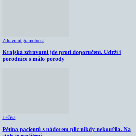
Zdravotní gramotnost
Krajská zdravotní jde proti doporučení. Udrží i
porodnice s málo porody
Léčiva
Pětina pacientů s nádorem plic nikdy nekouřila. Na
stole je rozšíření...