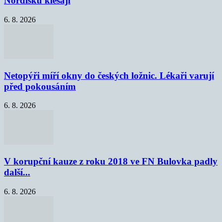
Nordisku klesají
6. 8. 2026
Netopýři míří okny do českých ložnic. Lékaři varují
před pokousáním
6. 8. 2026
V korupční kauze z roku 2018 ve FN Bulovka padly
další...
6. 8. 2026