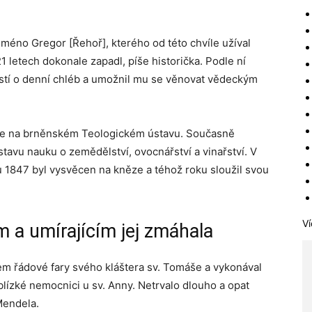
 jméno Gregor [Řehoř], kterého od této chvíle užíval
1 letech dokonale zapadl, píše historička. Podle ní
ostí o denní chléb a umožnil mu se věnovat vědeckým
gie na brněnském Teologickém ústavu. Současně
tavu nauku o zemědělství, ovocnářství a vinařství. V
nu 1847 byl vysvěcen na kněze a téhož roku sloužil svou
Ví
a umírajícím jej zmáhala
m řádové fary svého kláštera sv. Tomáše a vykonával
ízké nemocnici u sv. Anny. Netrvalo dlouho a opat
Mendela.