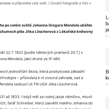
dela si připomíná celý svět. / Úvodní fotografie a foto v
L
b
ho po celém světě Johanna Gregora Mendela uběhlo
p
výzkumech píše Jitka L
öscherová z Lékařské knihovny
7.
dil 22.7. 1822 [podle některých pramenů 20.7.] v
ona Mendela, jako druhé ze tří dětí.
B
ecní jednotřídní škola, která poskytovala základní
k
írodopis – příslušela k ní ovocná zahrada, sad a
. Mendela vedoucí LK FN USA Jitka Löscherová.
7.
831 až 1833. I když měl za rodný jazyk němčinu, mluvil
icích, farář Schreiber, který zasvětil malého Johanna do