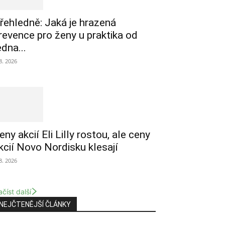
řehledně: Jaká je hrazená
revence pro ženy u praktika od
edna...
 8. 2026
eny akcií Eli Lilly rostou, ale ceny
kcií Novo Nordisku klesají
 8. 2026
číst další
NEJČTENĚJŠÍ ČLÁNKY