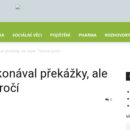
KA
SOCIÁLNÍ VĚCI
POJIŠTĚNÍ
PHARMA
ROZHOVOR
val překážky, ale uspěl. Teď má výročí
konával překážky, ale
ročí
0
Ví