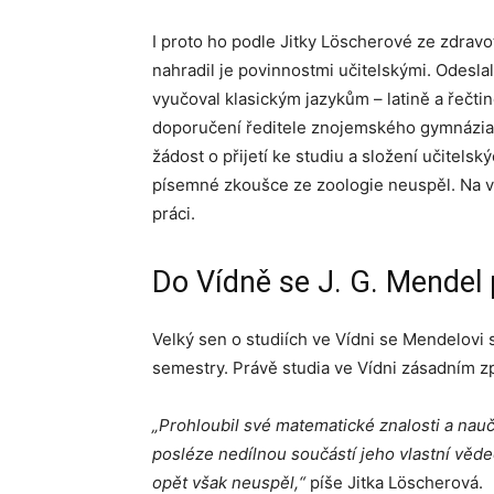
I proto ho podle Jitky Löscherové ze zdrav
nahradil je povinnostmi učitelskými. Odesl
vyučoval klasickým jazykům – latině a řečti
doporučení ředitele znojemského gymnázia 
žádost o přijetí ke studiu a složení učitelsk
písemné zkoušce ze zoologie neuspěl. Na v
práci.
Do Vídně se J. G. Mendel p
Velký sen o studiích ve Vídni se Mendelovi 
semestry. Právě studia ve Vídni zásadním z
„Prohloubil své matematické znalosti a nauč
posléze nedílnou součástí jeho vlastní věd
opět však neuspěl,“
píše Jitka Löscherová.