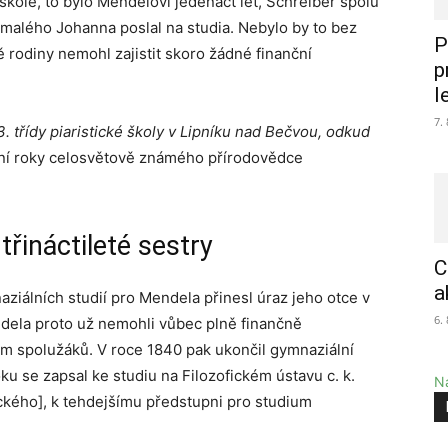
škole, to bylo Mendelovi jedenáct let, Schreiber spolu
malého Johanna poslal na studia. Nebylo by to bez
P
 rodiny nemohl zajistit skoro žádné finanční
p
l
7.
. třídy piaristické školy v Lipníku nad Bečvou, odkud
ní roky celosvětově známého přírodovědce
třináctileté sestry
C
a
ziálních studií pro Mendela přinesl úraz jeho otce v
6.
ndela proto už nemohli vůbec plně finančně
ím spolužáků. V roce 1840 pak ukončil gymnaziální
ku se zapsal ke studiu na Filozofickém ústavu c. k.
Na
ackého], k tehdejšímu předstupni pro studium