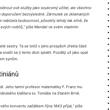
ídnout své služby jako soukromý učitel, ale všechno
 a doporučení bezvýsledné. Zármutek ze zklamaných
i nabízela budoucnost, působily tehdy tak silně, že
 svých rodičů,“
píše Mendel ve svém vlastním
té sestry. Ta se totiž v jeho prospěch zřekla části
nažil se jí tento dluh splatit. Později už jako opat
třem synům.
tiniánů
dl. Jeho tamní profesor matematiky F. Franz mu
tiniánského kláštera sv. Tomáše na Starém Brně.
 svého konventu začátkem října 1843 přijal,“
píše