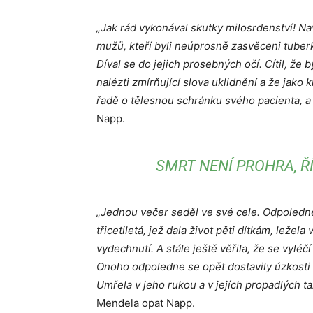
„Jak rád vykonával skutky milosrdenství! N
mužů, kteří byli neúprosně zasvěceni tuberkul
Díval se do jejich prosebných očí. Cítil, že
nalézti zmírňující slova uklidnění a že jako k
řadě o tělesnou schránku svého pacienta, a 
Napp.
SMRT NENÍ PROHRA, Ř
„Jednou večer seděl ve své cele. Odpoledne j
třicetiletá, jež dala život pěti dítkám, leže
vydechnutí. A stále ještě věřila, že se vyléčí
Onoho odpoledne se opět dostavily úzkosti 
Umřela v jeho rukou a v jejích propadlých ta
Mendela opat Napp.