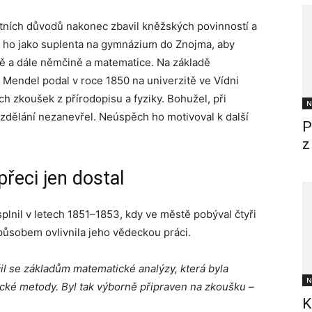
otních důvodů nakonec zbavil kněžských povinností a
al ho jako suplenta na gymnázium do Znojma, aby
ně a dále němčině a matematice. Na základě
Mendel podal v roce 1850 na univerzitě ve Vídni
ých zkoušek z přírodopisu a fyziky. Bohužel, při
N
zdělání nezanevřel. Neúspěch ho motivoval k další
P
z
řeci jen dostal
splnil v letech 1851–1853, kdy ve městě pobýval čtyři
působem ovlivnila jeho vědeckou práci.
il se základům matematické analýzy, která byla
N
ecké metody. Byl tak výborně připraven na zkoušku –
K