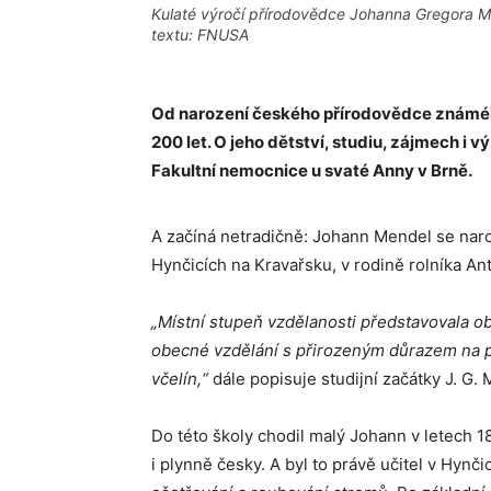
Kulaté výročí přírodovědce Johanna Gregora Men
textu: FNUSA
Od narození českého přírodovědce známé
200 let. O jeho dětství, studiu, zájmech i 
Fakultní nemocnice u svaté Anny v Brně.
A začíná netradičně: Johann Mendel se naro
Hynčicích na Kravařsku, v rodině rolníka Ant
„Místní stupeň vzdělanosti představovala ob
obecné vzdělání s přirozeným důrazem na př
včelín,“
dále popisuje studijní začátky J. G
Do této školy chodil malý Johann v letech 1
i plynně česky. A byl to právě učitel v Hynč