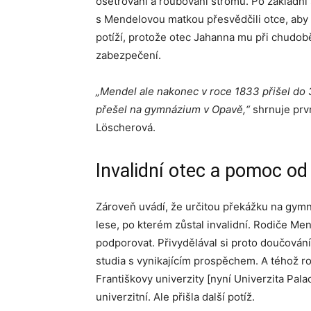
ošetřování a roubování stromů. Po základní 
s Mendelovou matkou přesvědčili otce, aby 
potíží, protože otec Jahanna mu při chudobě
zabezpečení.
„Mendel ale nakonec v roce 1833 přišel do 3
přešel na gymnázium v Opavě,“
shrnuje prv
Löscherová.
Invalidní otec a pomoc od 
Zároveň uvádí, že určitou překážku na gymna
lese, po kterém zůstal invalidní. Rodiče Me
podporovat. Přivydělával si proto doučován
studia s vynikajícím prospěchem. A téhož ro
Františkovy univerzity [nyní Univerzita Pal
univerzitní. Ale přišla další potíž.