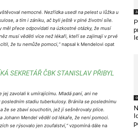
avštěvoval nemocné. Nezřídka usedl na pelest u lůžka u
Z
ose, a tím i zániku, ač byli ještě v plné životní síle.
P
 by měl přece odpovídati na úzkostné otázky, že musí
p
něz musí věděti více než lékaři, kteří se zajímají v prvé
l
cítil, že tu nemůže pomoci,“
napsal k Mendelovi opat
ÍKÁ SEKRETÁŘ ČBK STANISLAV PŘIBYL
ej zavolali k umírajícímu. Mladá paní, ani ne
O
la v posledním stadiu tuberkulosy. Bránila se poslednímu
N
 a že se zbaví souchotin, jež jí sešněrovaly plíce.
l
a Johann Mendel věděl od lékaře, že není pomoci.
p
zích se rýsovalo jen zoufalství,“
vzpomíná dále na