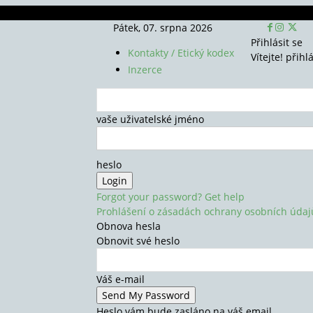
Pátek, 07. srpna 2026
Přihlásit se
Kontakty / Etický kodex
Vítejte! přihl
Inzerce
vaše uživatelské jméno
heslo
Forgot your password? Get help
Prohlášení o zásadách ochrany osobních údaj
Obnova hesla
Obnovit své heslo
Váš e-mail
Heslo vám bude zasláno na váš email