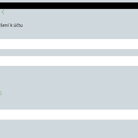
ášení k účtu
ů