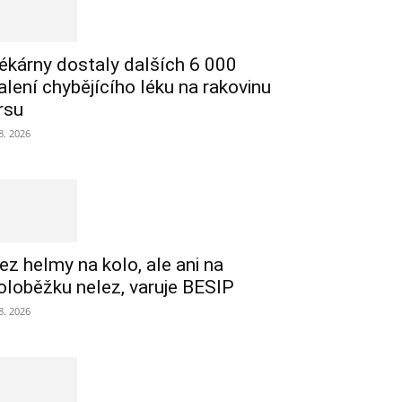
ékárny dostaly dalších 6 000
alení chybějícího léku na rakovinu
rsu
 8. 2026
ez helmy na kolo, ale ani na
oloběžku nelez, varuje BESIP
 8. 2026