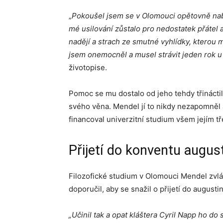
„
Pokoušel jsem se v Olomouci
opětovně nab
mé usilování zůstalo pro nedostatek
přátel
nadějí a strach ze smutné vyhlídky, kterou m
jsem onemocněl a musel strávit jeden rok u
životopise.
Pomoc se mu dostalo od jeho tehdy třináctile
svého věna. Mendel jí to nikdy nezapomněl a s
financoval univerzitní studium všem jejím 
Přijetí do konventu augus
Filozofické studium v Olomouci Mendel zvlá
doporučil, aby se snažil o přijetí do augus
„Učinil tak a opat kláštera Cyril Napp ho do