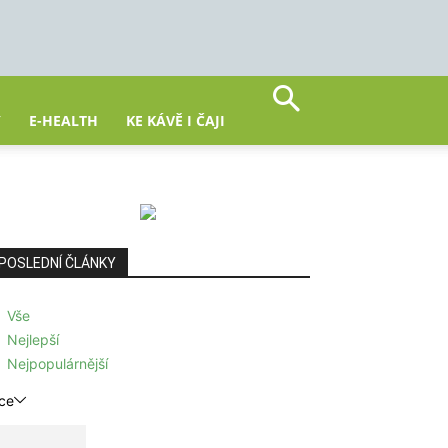
Y
E-HEALTH
KE KÁVĚ I ČAJI
POSLEDNÍ ČLÁNKY
Vše
Nejlepší
Nejpopulárnější
ce