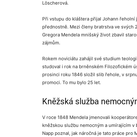
Löscherová.
Při vstupu do kláštera přijal Johann řeholní
přednostně. Mezi členy bratrstva ve svých 2
Gregora Mendela mnišský život zbavil star
zájmům.
Rokem noviciátu zahájil své studium teolo
studoval i rok na brněnském Filozofickém ús
prosinci roku 1846 složil slib řehole, v srp
promoci. To mu bylo 25 let.
Kněžská služba nemocným 
V roce 1848 Mendela jmenovali kooperátore
kněžskou službu nemocným a umírajícím v bl
Napp poznal, jak náročná je tato práce pro 