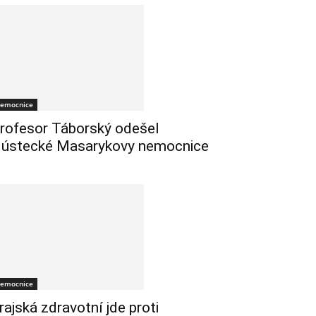
emocnice
rofesor Táborský odešel
 ústecké Masarykovy nemocnice
emocnice
rajská zdravotní jde proti