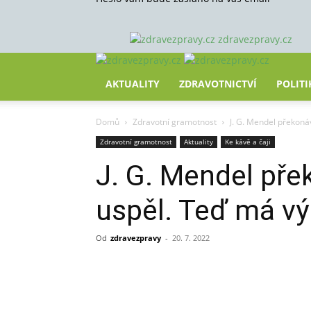
zdravezpravy.cz
AKTUALITY
ZDRAVOTNICTVÍ
POLITI
Domů
Zdravotní gramotnost
J. G. Mendel překoná
Zdravotní gramotnost
Aktuality
Ke kávě a čaji
J. G. Mendel pře
uspěl. Teď má vý
Od
zdravezpravy
-
20. 7. 2022
Sdílet