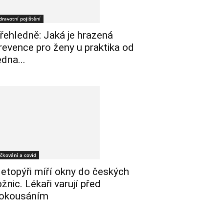
dravotní pojištění
řehledně: Jaká je hrazená
revence pro ženy u praktika od
edna...
čkování a covid
etopýři míří okny do českých
ožnic. Lékaři varují před
okousáním