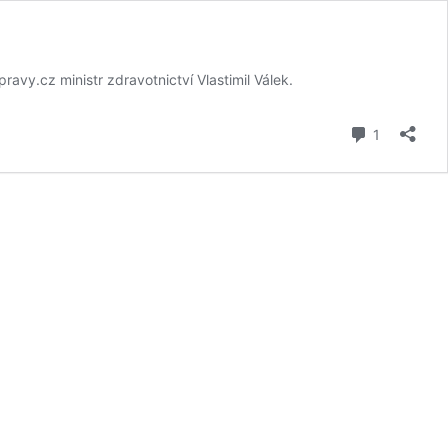
avy.cz ministr zdravotnictví Vlastimil Válek.
komentář
1