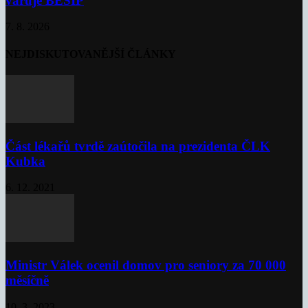
varuje BESIP
7. 8. 2026
NEJDISKUTOVANĚJŠÍ ČLÁNKY
Část lékařů tvrdě zaútočila na prezidenta ČLK
Kubka
6. 12. 2021
Ministr Válek ocenil domov pro seniory za 70 000
měsíčně
10. 3. 2023