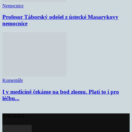
Nemocnice
Profesor Táborský odešel z ústecké Masarykovy
nemocnice
Komentáře
I v medicíně čekáme na bod zlomu. Platí to i pro
léčbu...
NOVINKY