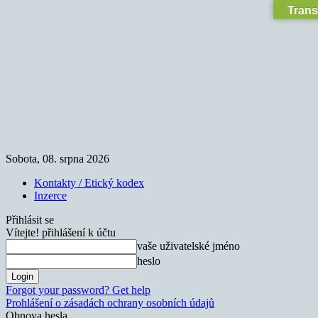
Trans
Sobota, 08. srpna 2026
Kontakty / Etický kodex
Inzerce
Přihlásit se
Vítejte! přihlášení k účtu
vaše uživatelské jméno
heslo
Forgot your password? Get help
Prohlášení o zásadách ochrany osobních údajů
Obnova hesla