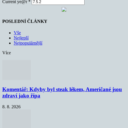
Current ye@r
*
POSLEDNÍ ČLÁNKY
Vše
Nejlepší
Nejpopulárnější
Více
Komentář: Kdyby byl steak lékem, Američané jsou
zdraví jako řípa
8. 8. 2026