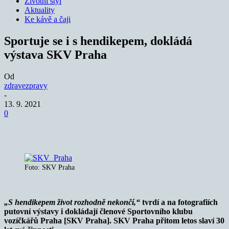
Životní styl
Aktuality
Ke kávě a čaji
Sportuje se i s hendikepem, dokládá
výstava SKV Praha
Od
zdravezpravy
-
13. 9. 2021
0
Foto: SKV Praha
„S hendikepem život rozhodně nekončí,“
tvrdí a na fotografiích
putovní výstavy i dokládají členové Sportovního klubu
vozíčkářů Praha [SKV Praha]. SKV Praha přitom letos slaví 30