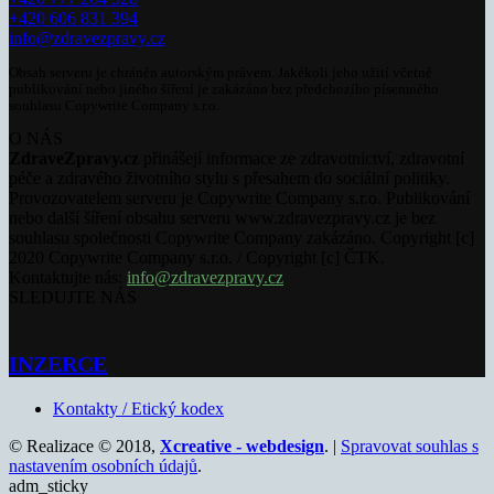
+420 606 831 394
info@zdravezpravy.cz
Obsah serveru je chráněn autorským právem. Jakékoli jeho užití včetně
publikování nebo jiného šíření je zakázáno bez předchozího písemného
souhlasu Copywrite Company s.r.o.
O NÁS
ZdraveZpravy.cz
přinášejí informace ze zdravotnictví, zdravotní
péče a zdravého životního stylu s přesahem do sociální politiky.
Provozovatelem serveru je Copywrite Company s.r.o. Publikování
nebo další šíření obsahu serveru www.zdravezpravy.cz je bez
souhlasu společnosti Copywrite Company zakázáno. Copyright [c]
2020 Copywrite Company s.r.o. / Copyright [c] ČTK.
Kontaktujte nás:
info@zdravezpravy.cz
SLEDUJTE NÁS
INZERCE
Kontakty / Etický kodex
© Realizace © 2018,
Xcreative - webdesign
. |
Spravovat souhlas s
nastavením osobních údajů
.
adm_sticky