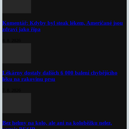
Komentář: Kdyby byl steak lékem, Američané jsou
zdraví jako řípa
8. 8. 2026
Lékárny dostaly dalších 6 000 balení chybějícího
léku na rakovinu prsu
7. 8. 2026
Bez helmy na kolo, ale ani na koloběžku nelez,