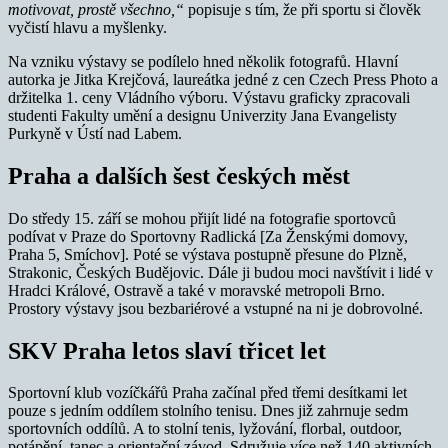
motivovat, prostě všechno,“
popisuje s tím, že při sportu si člověk
vyčistí hlavu a myšlenky.
Na vzniku výstavy se podílelo hned několik fotografů. Hlavní
autorka je Jitka Krejčová, laureátka jedné z cen Czech Press Photo a
držitelka 1. ceny Vládního výboru. Výstavu graficky zpracovali
studenti Fakulty umění a designu Univerzity Jana Evangelisty
Purkyně v Ústí nad Labem.
Praha a dalších šest českých měst
Do středy 15. září se mohou přijít lidé na fotografie sportovců
podívat v Praze do Sportovny Radlická [Za Ženskými domovy,
Praha 5, Smíchov]. Poté se výstava postupně přesune do Plzně,
Strakonic, Českých Budějovic. Dále ji budou moci navštívit i lidé v
Hradci Králové, Ostravě a také v moravské metropoli Brno.
Prostory výstavy jsou bezbariérové a vstupné na ni je dobrovolné.
SKV Praha letos slaví třicet let
Sportovní klub vozíčkářů Praha začínal před třemi desítkami let
pouze s jedním oddílem stolního tenisu. Dnes již zahrnuje sedm
sportovních oddílů. A to stolní tenis, lyžování, florbal, outdoor,
potápění, tanec a orientační závod. Sdružuje více než 140 aktivních