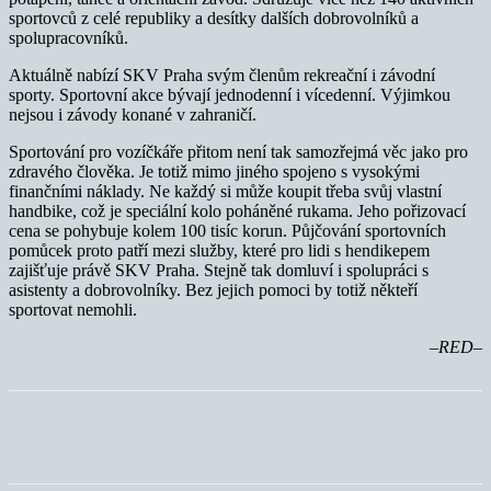
sportovců z celé republiky a desítky dalších dobrovolníků a
spolupracovníků.
Aktuálně nabízí SKV Praha svým členům rekreační i závodní
sporty. Sportovní akce bývají jednodenní i vícedenní. Výjimkou
nejsou i závody konané v zahraničí.
Sportování pro vozíčkáře přitom není tak samozřejmá věc jako pro
zdravého člověka. Je totiž mimo jiného spojeno s vysokými
finančními náklady. Ne každý si může koupit třeba svůj vlastní
handbike, což je speciální kolo poháněné rukama. Jeho pořizovací
cena se pohybuje kolem 100 tisíc korun. Půjčování sportovních
pomůcek proto patří mezi služby, které pro lidi s hendikepem
zajišťuje právě SKV Praha. Stejně tak domluví i spolupráci s
asistenty a dobrovolníky. Bez jejich pomoci by totiž někteří
sportovat nemohli.
–RED
–