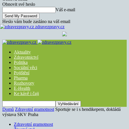
Obnovit své heslo
Váš e-mail
Heslo vám bude zasláno na váš email
zdravezpravy.cz
Aktuality
Zdravotnictví
Politika
Sociální věci
Pojištění
Pharma
Rozhovory
E-Health
Ke kávě i čaji
Domů
Zdravotní gramotnost
Sportuje se i s hendikepem, dokládá
výstava SKV Praha
Zdravotní gramotnost