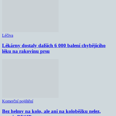
Léčiva
Lékárny dostaly dalších 6 000 balení chybějícího
léku na rakovinu prsu
Komerční pojištění
Bez helmy na kolo, ale ani na koloběžku nelez,