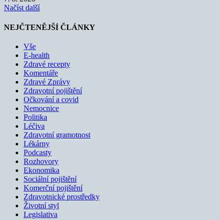
Načíst další
NEJČTENĚJŠÍ ČLÁNKY
Vše
E-health
Zdravé recepty
Komentáře
Zdravé Zprávy
Zdravotní pojištění
Očkování a covid
Nemocnice
Politika
Léčiva
Zdravotní gramotnost
Lékárny
Podcasty
Rozhovory
Ekonomika
Sociální pojištění
Komerční pojištění
Zdravotnické prostředky
Životní styl
Legislativa