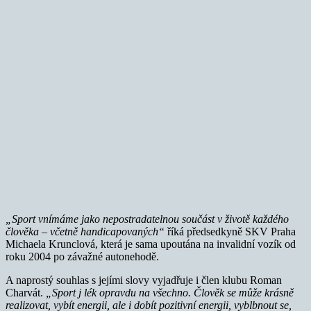
„Sport vnímáme jako nepostradatelnou součást v životě každého
člověka – včetně handicapovaných“
říká předsedkyně SKV Praha
Michaela Krunclová, která je sama upoutána na invalidní vozík od
roku 2004 po závažné autonehodě.
A naprostý souhlas s jejími slovy vyjadřuje i člen klubu Roman
Charvát.
„Sport j lék opravdu na všechno. Člověk se může krásně
realizovat, vybít energii, ale i dobít pozitivní energii, vyblbnout se,