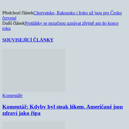
Předchozí článek
Chorvatsko, Rakousko i Irsko už jsou pro Česko
červené
Další článek
Protilátky se nezačnou uznávat zřejmě ani do konce
roku
SOUVISEJÍCÍ ČLÁNKY
Komentáře
Komentář: Kdyby byl steak lékem, Američané jsou
zdraví jako řípa