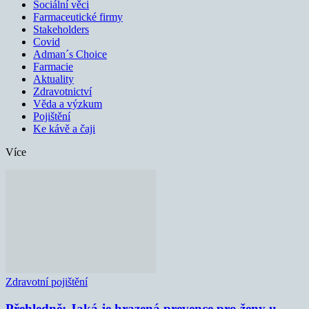
Sociální věci
Farmaceutické firmy
Stakeholders
Covid
Adman´s Choice
Farmacie
Aktuality
Zdravotnictví
Věda a výzkum
Pojištění
Ke kávě a čaji
Více
Zdravotní pojištění
Přehledně: Jaká je hrazená prevence pro ženy u