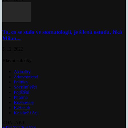
To, co se stalo ve stomatologii, je šílená ostuda, říká
Milan...
5. 12. 2022
Hlavní rubriky
Aktuality
Zdravotnictví
Politika
Sociální věci
Pojištění
Pharma
Rozhovory
E-Health
Ke kávě i čaji
KONTAKT
+420 777 264 528