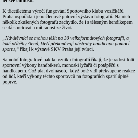
let své činnosti.
K třicetiletému výročí fungování Sportovního klubu vozíčkářů
Praha uspořádali jeho členové putovní výstavu fotografií. Na nich
několik zkušených fotografů zachytilo, že i s tělesným hendikepem
se dá sportovat a mít radost ze života.
„Návštěvníci se mohou těšit na 30 velkoformátových fotografií, a
také příběhy členů, kteří překonávají nástrahy handicapu pomocí
sportu,“
říkají k výstavě SKV Praha její tvůrci.
Samotní fotografové pak ke vzniku fotografií říkají, že je radost fotit
sportovní výkony handbikerů, monoski lyžařů či potápěčů s
handicapem. Což plat dvojnásob, když poté vidí překvapené reakce
od lidí, kteří výkony těchto sportovců na fotografiích spatří úplně
poprvé.