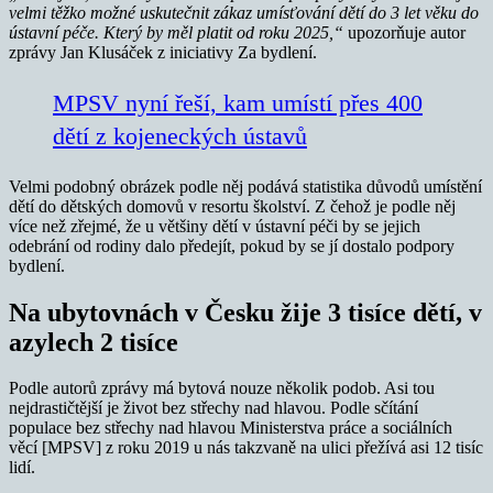
velmi těžko možné uskutečnit zákaz umísťování dětí do 3 let věku do
ústavní péče. Který by měl platit od roku 2025,“
upozorňuje autor
zprávy Jan Klusáček z iniciativy Za bydlení.
MPSV nyní řeší, kam umístí přes 400
dětí z kojeneckých ústavů
Velmi podobný obrázek podle něj podává statistika důvodů umístění
dětí do dětských domovů v resortu školství. Z čehož je podle něj
více než zřejmé, že u většiny dětí v ústavní péči by se jejich
odebrání od rodiny dalo předejít, pokud by se jí dostalo podpory
bydlení.
Na ubytovnách v Česku žije 3 tisíce dětí, v
azylech 2 tisíce
Podle autorů zprávy má bytová nouze několik podob. Asi tou
nejdrastičtější je život bez střechy nad hlavou. Podle sčítání
populace bez střechy nad hlavou Ministerstva práce a sociálních
věcí [MPSV] z roku 2019 u nás takzvaně na ulici přežívá asi 12 tisíc
lidí.