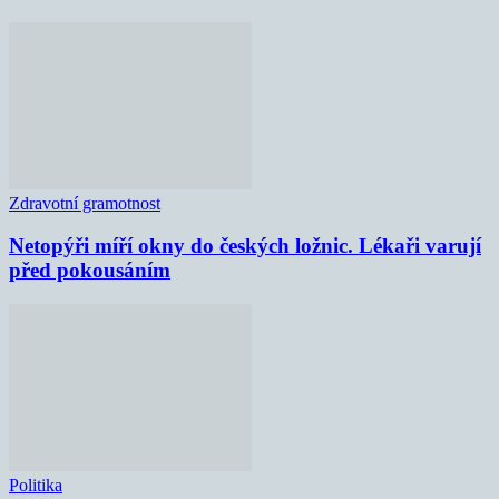
Zdravotní gramotnost
Netopýři míří okny do českých ložnic. Lékaři varují
před pokousáním
Politika