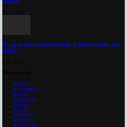
měsíčně
10. 3. 2023
To, co se stalo ve stomatologii, je šílená ostuda, říká
Milan...
5. 12. 2022
Hlavní rubriky
Aktuality
Zdravotnictví
Politika
Sociální věci
Pojištění
Pharma
Rozhovory
E-Health
Ke kávě i čaji