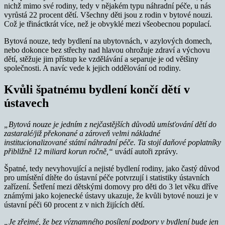
nichž mimo své rodiny, tedy v nějakém typu náhradní péče, u nás
vyrůstá 22 procent dětí. Všechny děti jsou z rodin v bytové nouzi.
Což je třináctkrát více, než je obvyklé mezi všeobecnou populací.
Bytová nouze, tedy bydlení na ubytovnách, v azylových domech,
nebo dokonce bez střechy nad hlavou ohrožuje zdraví a výchovu
dětí, stěžuje jim přístup ke vzdělávání a separuje je od většiny
společnosti. A navíc vede k jejich oddělování od rodiny.
Kvůli špatnému bydlení končí dětí v
ústavech
„Bytová nouze je jedním z nejčastějších důvodů umísťování dětí do
zastaralé/již překonané a zároveň velmi nákladné
institucionalizované státní náhradní péče. Ta stojí daňové poplatníky
přibližně 12 miliard korun ročně,“
uvádí autoři zprávy.
Špatné, tedy nevyhovující a nejisté bydlení rodiny, jako častý důvod
pro umístění dítěte do ústavní péče potvrzují i statistiky ústavních
zařízení. Šetření mezi dětskými domovy pro děti do 3 let věku dříve
známými jako kojenecké ústavy ukazuje, že kvůli bytové nouzi je v
ústavní péči 60 procent z v nich žijících dětí.
„Je zřejmé, že bez významného posílení podpory v bydlení bude jen