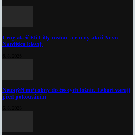
Ceny akcií Eli Lilly rostou, ale ceny akcií Novo
Nordisku klesají
6. 8. 2026
Netopýři míří okny do českých ložnic. Lékaři varují
před pokousáním
6. 8. 2026