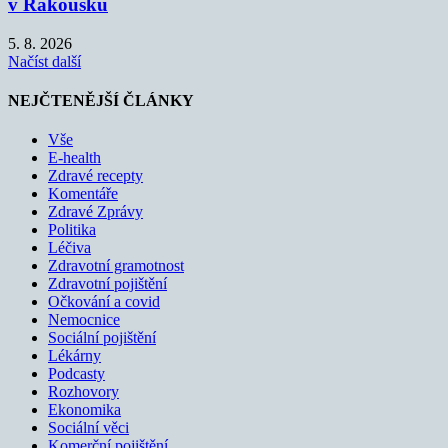
v Rakousku
5. 8. 2026
Načíst další
NEJČTENĚJŠÍ ČLÁNKY
Vše
E-health
Zdravé recepty
Komentáře
Zdravé Zprávy
Politika
Léčiva
Zdravotní gramotnost
Zdravotní pojištění
Očkování a covid
Nemocnice
Sociální pojištění
Lékárny
Podcasty
Rozhovory
Ekonomika
Sociální věci
Komerční pojištění