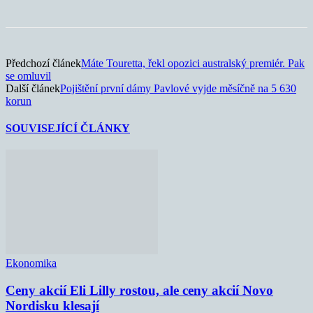
Předchozí článek
Máte Touretta, řekl opozici australský premiér. Pak
se omluvil
Další článek
Pojištění první dámy Pavlové vyjde měsíčně na 5 630
korun
SOUVISEJÍCÍ ČLÁNKY
Ekonomika
Ceny akcií Eli Lilly rostou, ale ceny akcií Novo
Nordisku klesají