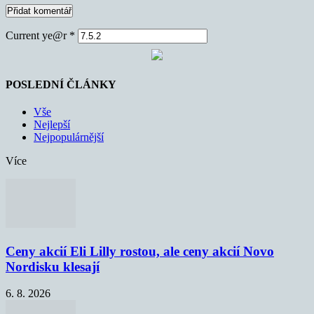
Current ye@r
*
POSLEDNÍ ČLÁNKY
Vše
Nejlepší
Nejpopulárnější
Více
Ceny akcií Eli Lilly rostou, ale ceny akcií Novo
Nordisku klesají
6. 8. 2026