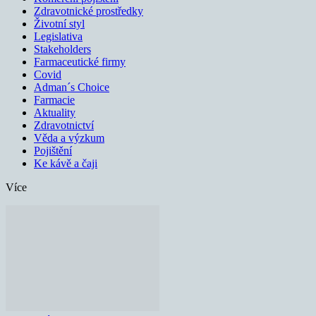
Zdravotnické prostředky
Životní styl
Legislativa
Stakeholders
Farmaceutické firmy
Covid
Adman´s Choice
Farmacie
Aktuality
Zdravotnictví
Věda a výzkum
Pojištění
Ke kávě a čaji
Více