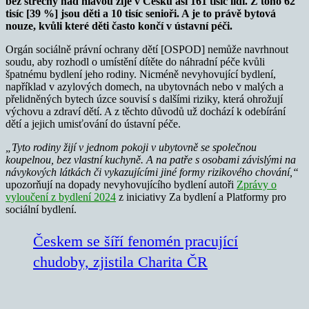
bez střechy nad hlavou žije v Česku asi 161 tisíc lidí. Z toho 62
tisíc [39 %] jsou děti a 10 tisíc senioři. A je to právě bytová
nouze, kvůli které děti často končí v ústavní péči.
Orgán sociálně právní ochrany dětí [OSPOD] nemůže navrhnout
soudu, aby rozhodl o umístění dítěte do náhradní péče kvůli
špatnému bydlení jeho rodiny. Nicméně nevyhovující bydlení,
například v azylových domech, na ubytovnách nebo v malých a
přelidněných bytech úzce souvisí s dalšími riziky, která ohrožují
výchovu a zdraví dětí. A z těchto důvodů už dochází k odebírání
dětí a jejich umisťování do ústavní péče.
„Tyto rodiny žijí v jednom pokoji v ubytovně se společnou
koupelnou, bez vlastní kuchyně. A na patře s osobami závislými na
návykových látkách či vykazujícími jiné formy rizikového chování,“
upozorňují na dopady nevyhovujícího bydlení autoři
Zprávy o
vyloučení z bydlení 2024
z iniciativy Za bydlení a Platformy pro
sociální bydlení.
Českem se šíří fenomén pracující
chudoby, zjistila Charita ČR