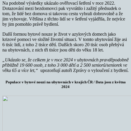
Na podobné výsledky ukázalo ověřovací šetření v roce 2022.
Dotazování mezi bezdomovci pak vyvrátilo i zažitý předsudek o
tom, že lidé bez domova si takovou cestu vybrali dobrovolně a že
jim vyhovuje. Většina z těchto lidí se v šetření vyjádřila, že nejvíce
by jim pomohlo právě bydlení.
Další formou bytové nouze je život v azylových domech jako
krizové pomoci ve složité životní situaci. V tomto ubytování žije asi
6 tisíc lidí, z toho 2 tisíce dětí. Dalších skoro 20 tisíc osob přebývá
na ubytovnách, z nich tři tisíce jsou děti do věku 18 let.
„Ukázalo se, že celkem je v roce 2024 v ubytovnách pravděpodobně
přibližně 19 600 osob, z toho 3 000 dětí a 2 500 seniorů/seniorek ve
věku 65 a více let
,
“
upozorňují autoři Zprávy o vyloučení z bydlení.
Populace v bytové nouzi na ubytovnách v krajích ČR / Data jsou z května
2024