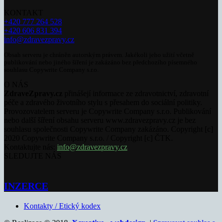
KONTAKT
+420 777 264 528
+420 606 831 394
info@zdravezpravy.cz
Obsah serveru je chráněn autorským právem. Jakékoli jeho užití včetně
publikování nebo jiného šíření je zakázáno bez předchozího písemného
souhlasu Copywrite Company s.r.o.
O NÁS
ZdraveZpravy.cz
přinášejí informace ze zdravotnictví, zdravotní
péče a zdravého životního stylu s přesahem do sociální politiky.
Provozovatelem serveru je Copywrite Company s.r.o. Publikování
nebo další šíření obsahu serveru www.zdravezpravy.cz je bez
souhlasu společnosti Copywrite Company zakázáno. Copyright [c]
2020 Copywrite Company s.r.o. / Copyright [c] ČTK.
Kontaktujte nás:
info@zdravezpravy.cz
SLEDUJTE NÁS
INZERCE
Kontakty / Etický kodex