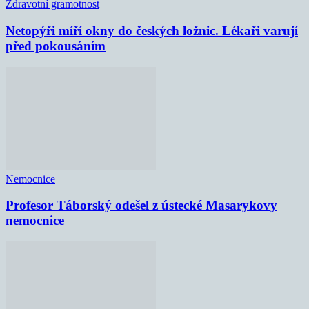
Zdravotní gramotnost
Netopýři míří okny do českých ložnic. Lékaři varují
před pokousáním
Nemocnice
Profesor Táborský odešel z ústecké Masarykovy
nemocnice