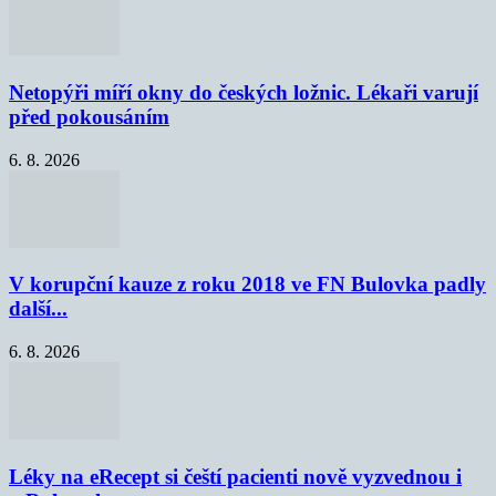
Netopýři míří okny do českých ložnic. Lékaři varují
před pokousáním
6. 8. 2026
V korupční kauze z roku 2018 ve FN Bulovka padly
další...
6. 8. 2026
Léky na eRecept si čeští pacienti nově vyzvednou i