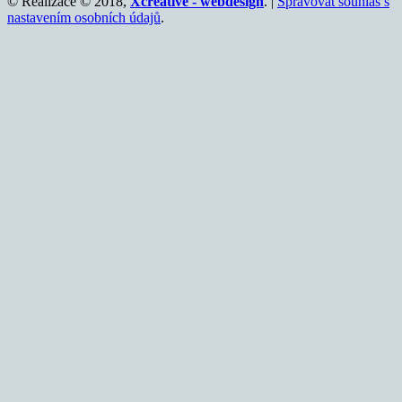
© Realizace © 2018,
Xcreative - webdesign
. |
Spravovat souhlas s
nastavením osobních údajů
.