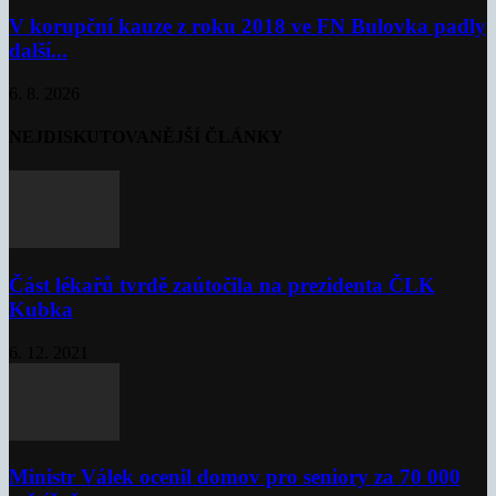
V korupční kauze z roku 2018 ve FN Bulovka padly
další...
6. 8. 2026
NEJDISKUTOVANĚJŠÍ ČLÁNKY
Část lékařů tvrdě zaútočila na prezidenta ČLK
Kubka
6. 12. 2021
Ministr Válek ocenil domov pro seniory za 70 000