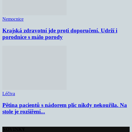
Nemocnice
Krajská zdravotní jde proti doporučení. Udrží i
porodnice s málo porody
Léčiva
Pětina pacientů s nádorem plic nikdy nekouřila. Na
stole je rozšíření...
NOVINKY