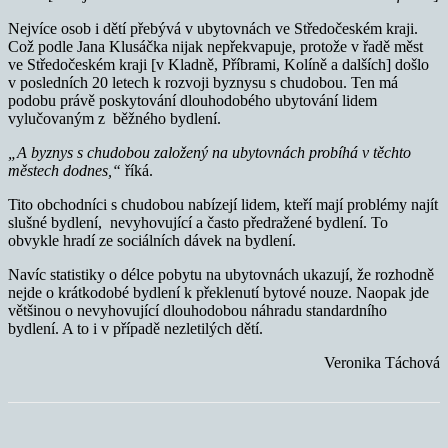
Nejvíce osob i dětí přebývá v ubytovnách ve Středočeském kraji.
Což podle Jana Klusáčka nijak nepřekvapuje, protože v řadě měst
ve Středočeském kraji [v Kladně, Příbrami, Kolíně a dalších] došlo
v posledních 20 letech k rozvoji byznysu s chudobou. Ten má
podobu právě poskytování dlouhodobého ubytování lidem
vylučovaným z běžného bydlení.
„A byznys s chudobou založený na ubytovnách probíhá v těchto
městech dodnes,“
říká.
Tito obchodníci s chudobou nabízejí lidem, kteří mají problémy najít
slušné bydlení, nevyhovující a často předražené bydlení. To
obvykle hradí ze sociálních dávek na bydlení.
Navíc statistiky o délce pobytu na ubytovnách ukazují, že rozhodně
nejde o krátkodobé bydlení k překlenutí bytové nouze. Naopak jde
většinou o nevyhovující dlouhodobou náhradu standardního
bydlení. A to i v případě nezletilých dětí.
Veronika Táchová