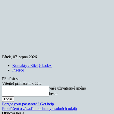
Pátek, 07. srpna 2026
Kontakty / Etický kodex
Inzerce
Přihlásit se
Vítejte! přihlášení k účtu
vaše uživatelské jméno
heslo
Forgot your password? Get help
Prohlášení o zásadách ochrany osobních údajů
Obnova hesla