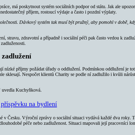
o práce, má poskytnout systém sociálních podpor od státu. Jak ale upoz
edostatečný příjem, rostoucí výdaje a často i pozdní výplaty.
olečnosti. Dávkový systém tak musí být pružný, aby pomohl v době, kdy 
, stravu, zdravotní a případně i sociální péči pak často vedou k zadlužo
 zadluženosti.
 zadlužení
 nízké příjmy požádat úřady o oddlužení. Podmínkou oddlužení je totiž
sklesají. Nespočet klientů Charity se podle ní zadlužilo i kvůli nárůst
“
uvedla Kuchyňková.
 příspěvku na bydlení
é v Česku. Výroční zprávy o sociální situaci vydává každé dva roky. T
 dlouhodobé péče nebo zadluženost. Situaci mapovali její pracovníci l