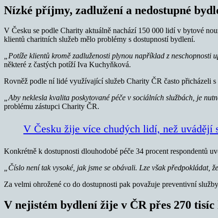
Nízké příjmy, zadlužení a nedostupné bydl
V Česku se podle Charity aktuálně nachází 150 000 lidí v bytové nouz
klientů charitních služeb mělo problémy s dostupností bydlení.
„Potíže klientů kromě zadluženosti plynou například z neschopnosti up
některé z častých potíží Iva Kuchyňková.
Rovněž podle ní lidé využívající služeb Charity ČR často přicházeli s 
„Aby neklesla kvalita poskytované péče v sociálních službách, je nutné
problému zástupci Charity ČR.
V Česku žije více chudých lidí, než uvádějí s
Konkrétně k dostupnosti dlouhodobé péče 34 procent respondentů uv
„Číslo není tak vysoké, jak jsme se obávali. Lze však předpokládat, 
Za velmi ohrožené co do dostupnosti pak považuje preventivní služby
V nejistém bydlení žije v ČR přes 270 tisíc l