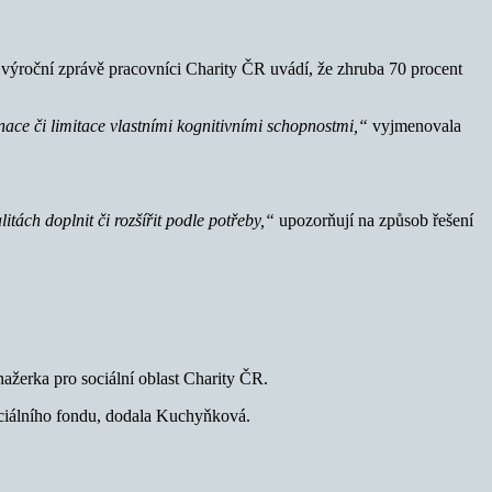
e výroční zprávě pracovníci Charity ČR uvádí, že zhruba 70 procent
nace či limitace vlastními kognitivními schopnostmi,“
vyjmenovala
itách doplnit či rozšířit podle potřeby,“
upozorňují na způsob řešení
žerka pro sociální oblast Charity ČR.
ociálního fondu, dodala Kuchyňková.