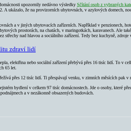
 domácnosti upozornily nedávno výsledky
Sčítání osob z vybraných ka
. A ukázalo, že na provizorních ubytovnách, v azylových domech, nocl
ytovnách a v jiných ubytovacích zařízeních. Například v penzionech, ho
nebytových prostorách, na chatách, v maringotkách, karavanech. Ale ta
 bez střechy nad hlavou a sociálního zařízení. Tedy bez kuchyně, zdroje 
tu zdraví lidí
a, elektřina nebo sociální zařízení přebývá přes 16 tisíc lidí. To v c
ch 65 let.
ežívá přes 12 tisíc lidí. Ti přespávají venku, v zimních měsících pak 
jistém bydlení v celkem 97 tisíc domácnostech. Jde o osoby, které pře
i v podnájmech a v nezákonně obsazených budovách.