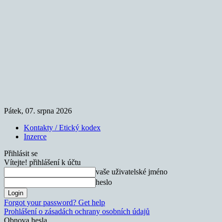
Pátek, 07. srpna 2026
Kontakty / Etický kodex
Inzerce
Přihlásit se
Vítejte! přihlášení k účtu
vaše uživatelské jméno
heslo
Forgot your password? Get help
Prohlášení o zásadách ochrany osobních údajů
Obnova hesla