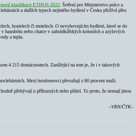
tegorií klasifikace ETHOS 2022
. Šetření pro Ministerstvo práce a
ehárnách a dalších typech nejistého bydlení v Česku přežívá přes
telech, hostelech či motelech. O nevyhovujícím bydlení, které se do
ké v hausbótu nebo chatce v zahrádkářských koloniích a azylových
vody a tepla.
elkem 4 215 domácnostech. Zarážející na tom je, že i v takových
v noclehárnách. Mezi bezdomovci převažují z 80 procent muži.
chodně přebývají u příbuzných nebo přátel. To proto, že nemají jinou
–VRN/ČTK–