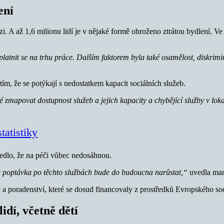
ení
i. A až 1,6 milionu lidí je v nějaké formě ohroženo ztrátou bydlení. V
latnit se na trhu práce. Dalším faktorem byla také osamělost, diskrimi
tím, že se potýkají s nedostatkem kapacit sociálních služeb.
 zmapovat dostupnost služeb a jejich kapacity a chybějící služby v lokal
tatistiky
edlo, že na péči vůbec nedosáhnou.
že poptávka po těchto službách bude do budoucna narůstat,“
uvedla mana
 a poradenství, které se dosud financovaly z prostředků Evropského s
idí, včetně dětí