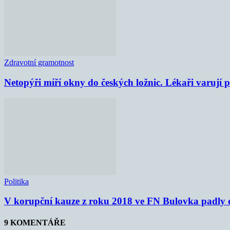
Zdravotní gramotnost
Netopýři míří okny do českých ložnic. Lékaři varují
Politika
V korupční kauze z roku 2018 ve FN Bulovka padly d
9 KOMENTÁŘE