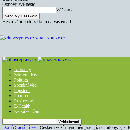
Obnovit své heslo
Váš e-mail
Heslo vám bude zasláno na váš email
zdravezpravy.cz
Aktuality
Zdravotnictví
Politika
Sociální věci
Pojištění
Pharma
Rozhovory
E-Health
Ke kávě i čaji
Domů
Sociální věci
Českem se šíří fenomén pracující chudoby, zjisti