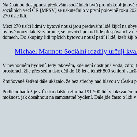
Na špatnou dostupnost především sociálních bytů pro nízkopříjmové
sociálních věcí ČR [MPSV] se uskutečnilo v první polovině roku 2022
270 tisíc lidí.
Mezi 270 tisíci lidmi v bytové nouzi jsou především lidé žijící na ub
bytové nouze taktéž zahrnuje, se hovoří i pokud lidé přespávající v 
domech. Do skupiny lidí trpících bytovou nouzí patří i lidé, kteří žijí
Michael Marmot: Sociální rozdíly určují kvali
V nevhodném bydlení, tedy takovém, kde není dostupná voda, zdroj tepl
prostorách žije přes sedm tisíc dětí do 18 let a téměř 800 seniorů starší
Zmiňované šetření dále ukázalo, že bez střechy nad hlavou v Česku př
Podle odhadů žije v Česku dalších zhruba 191 500 lidí v takzvaném ne
možnost, jak dosáhnout na samostatné bydlení. Dále jde často o lid
Sdílet