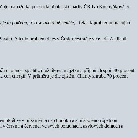
orňuje manažerka pro sociální oblast Charity ČR Iva Kuchyňková, v
je to potřeba, a to se aktuálně neděje,“
řekla k problému pracující
vání. A tento problém dnes v Česku řeší stále více lidí. A klienti
 schopnost splatit z dlužníkova majetku a příjmů alespoň 30 procent
u cen energií. V průměru je dle zjištění Charity zhruba 70 procent
entokrát se v ní zaměřila na chudobu a s ní spojenou špatnou
oni v červnu a červenci ve svých poradnách, azylových domech a