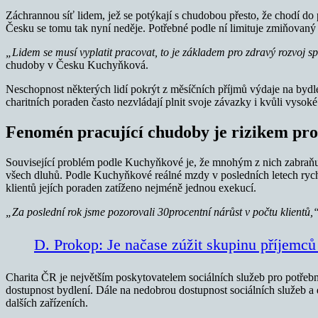
Záchrannou síť lidem, jež se potýkají s chudobou přesto, že chodí d
Česku se tomu tak nyní neděje. Potřebné podle ní limituje zmiňovaný n
„Lidem se musí vyplatit pracovat, to je základem pro zdravý rozvoj sp
chudoby v Česku Kuchyňková.
Neschopnost některých lidí pokrýt z měsíčních příjmů výdaje na bydlení
charitních poraden často nezvládají plnit svoje závazky i kvůli vysoké
Fenomén pracující chudoby je rizikem pro
Související problém podle Kuchyňkové je, že mnohým z nich zabraňují
všech dluhů. Podle Kuchyňkové reálné mzdy v posledních letech rychle 
klientů jejích poraden zatíženo nejméně jednou exekucí.
„Za poslední rok jsme pozorovali 30procentní nárůst v počtu klientů,
D. Prokop: Je načase zúžit skupinu příjemců
Charita ČR je největším poskytovatelem sociálních služeb pro potřebn
dostupnost bydlení. Dále na nedobrou dostupnost sociálních služeb a
dalších zařízeních.