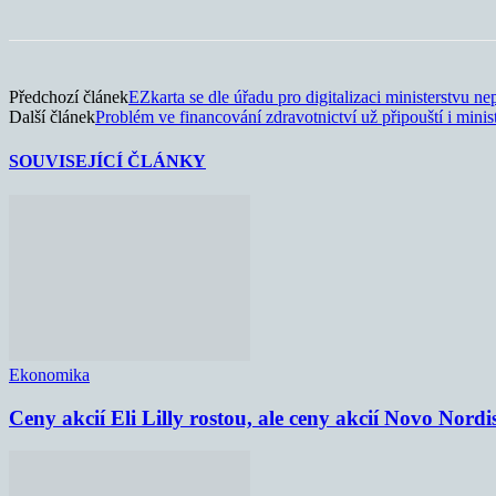
Předchozí článek
EZkarta se dle úřadu pro digitalizaci ministerstvu n
Další článek
Problém ve financování zdravotnictví už připouští i minis
SOUVISEJÍCÍ ČLÁNKY
Ekonomika
Ceny akcií Eli Lilly rostou, ale ceny akcií Novo Nordi