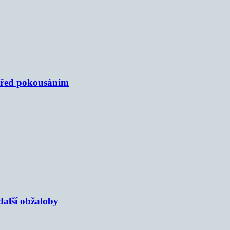
 před pokousáním
alší obžaloby