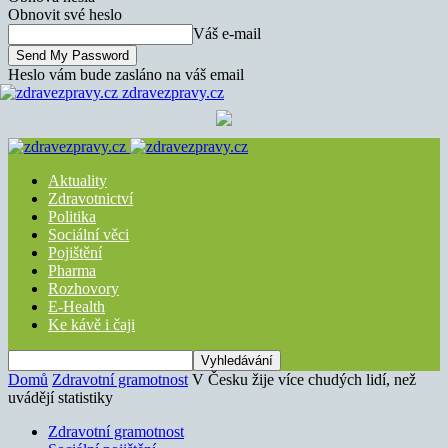
Obnovit své heslo
Váš e-mail
Heslo vám bude zasláno na váš email
zdravezpravy.cz
Aktuality
Zdravotnictví
Politika
Sociální věci
Pojištění
Pharma
Rozhovory
E-Health
Ke kávě i čaji
Domů
Zdravotní gramotnost
V Česku žije více chudých lidí, než
uvádějí statistiky
Zdravotní gramotnost