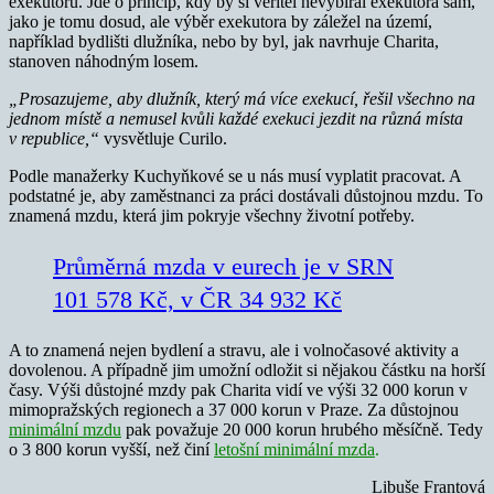
exekutorů. Jde o princip, kdy by si věřitel nevybíral exekutora sám,
jako je tomu dosud, ale výběr exekutora by záležel na území,
například bydlišti dlužníka, nebo by byl, jak navrhuje Charita,
stanoven náhodným losem.
„Prosazujeme, aby dlužník, který má více exekucí, řešil všechno na
jednom místě a nemusel kvůli každé exekuci jezdit na různá místa
v republice,“
vysvětluje Curilo.
Podle manažerky Kuchyňkové se u nás musí vyplatit pracovat. A
podstatné je, aby zaměstnanci za práci dostávali důstojnou mzdu. To
znamená mzdu, která jim pokryje všechny životní potřeby.
Průměrná mzda v eurech je v SRN
101 578 Kč, v ČR 34 932 Kč
A to znamená nejen bydlení a stravu, ale i volnočasové aktivity a
dovolenou. A případně jim umožní odložit si nějakou částku na horší
časy. Výši důstojné mzdy pak Charita vidí ve výši 32 000 korun v
mimopražských regionech a 37 000 korun v Praze. Za důstojnou
minimální mzdu
pak považuje 20 000 korun hrubého měsíčně. Tedy
o 3 800 korun vyšší, než činí
letošní minimální mzda
.
Libuše Frantová