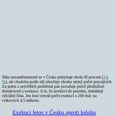
Míra nezaměstnanosti se v Česku pohybuje okolo tří procent [
3,6
%
], ale chudoba podle něj ohrožuje zhruba stejný počet pracujících.
Za jeden z největších problémů pak považuje právě předlužení
domácností a exekuce. A to, že nemluví do prázdna, dokládají
oficiální čísla. Jen loni vzrostl počet exekucí o 200 tisíc na
celkových 4,5 milionu.
Exekucí letos v Česku oproti loňsku