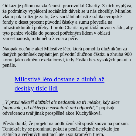
Odkazuje přitom na zkušenosti pracovníků Charity. Z nich vyplývá,
že podmínky vyplácení sociálních dávek se u nás zhoršily. Minulou
vládu pak kritizuje za to, že v sociální oblasti zkrátila evropské
fondy o deset procent původní částky a sumu převedla na
infrastrukturální potřeby. I proto Charita nyní žádá novou vládu, aby
tyto peníze vložila do pomoci potřebným lidem v oblasti
zaměstnanosti, rodinného života a péče.
Naopak oceňuje akci Milostivé léto, která pomohla dlužníkům za
daných podmínek zaplatit jen původní dlužnou částku a zhruba 900
korun jako odměnu exekutorovi, tedy částku bez vysokých pokut a
penále.
Milostivé léto dostane z dluhů až
desítky tisíc lidí
„V praxi někteří dlužníci ale nedostali za tři měsíce, kdy akce
fungovala, od některých exekutorů ani odpověď,“
popisuje
odvrácenou tvář jinak prospěšné akce Kuchyňková.
Přesto doufá, že projekt na oddlužení stát spustí znovu na podzim.
Tentokrát by se prominutí pokut a penále zřejmě netýkalo jen
státních a veřejných institucí, ale i soukromých firem.