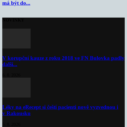
má být do...
NOVINKY
V korupční kauze z roku 2018 ve FN Bulovka padly
další...
6. 8. 2026
Léky na eRecept si čeští pacienti nově vyzvednou i
v Rakousku
5. 8. 2026