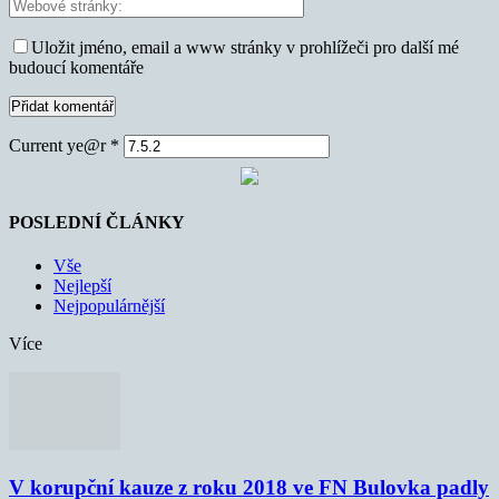
Uložit jméno, email a www stránky v prohlížeči pro další mé
budoucí komentáře
Current ye@r
*
POSLEDNÍ ČLÁNKY
Vše
Nejlepší
Nejpopulárnější
Více
V korupční kauze z roku 2018 ve FN Bulovka padly