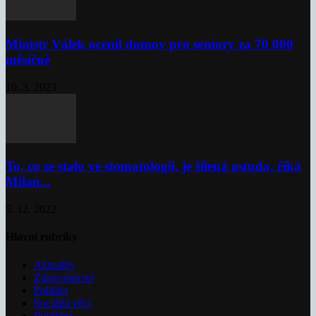
Ministr Válek ocenil domov pro seniory za 70 000
měsíčně
10. 3. 2023
To, co se stalo ve stomatologii, je šílená ostuda, říká
Milan...
5. 12. 2022
Hlavní rubriky
Aktuality
Zdravotnictví
Politika
Sociální věci
Pojištění