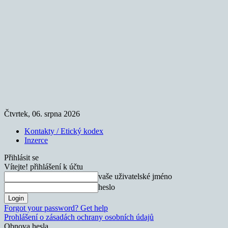
Čtvrtek, 06. srpna 2026
Kontakty / Etický kodex
Inzerce
Přihlásit se
Vítejte! přihlášení k účtu
vaše uživatelské jméno
heslo
Forgot your password? Get help
Prohlášení o zásadách ochrany osobních údajů
Obnova hesla