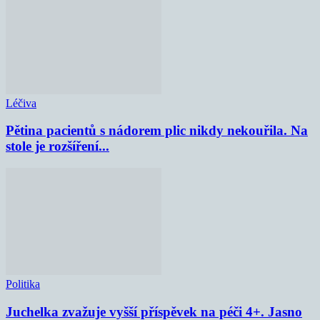
Léčiva
Pětina pacientů s nádorem plic nikdy nekouřila. Na
stole je rozšíření...
Politika
Juchelka zvažuje vyšší příspěvek na péči 4+. Jasno