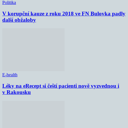
Politika
V korupční kauze z roku 2018 ve FN Bulovka padly
další obžaloby
E-health
Léky na eRecept si čeští pacienti nově vyzvednou i
v Rakousku