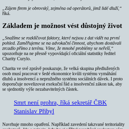
„Zájem firem je obrovský, zejména od operátorů, jimž lidé dluží,“
říká.
Základem je možnost vést důstojný život
„Snažíme se rozklíčovat faktory, které nejsou z dat vidět na první
pohled. Zaměřujeme se na advokační činnost, abychom dostávali
zrcadlo přímo z terénu. Víme, že mnohé problémy se neřeší,“
upozorňuje na ne přesně vypovídající oficiální statistiky ředitel
Charity Curylo.
Charita ve své zprávě poukazuje, že velká skupina předlužených
osob musí pracovat v šedé ekonomice kvůli systému vymáhání
dluhů a insolvencí a nepružného systému sociálních dávek. I proto
doporučuje novelizovat exekuční řád a insolvenční zákon tak, aby
se sjednotily výše nezabavitelných částek.
Smrt není prohra, říká sekretář ČBK
Stanislav Přibyl
Navrhuje mnoho opatření. Například zavedení takzvané teritoriality