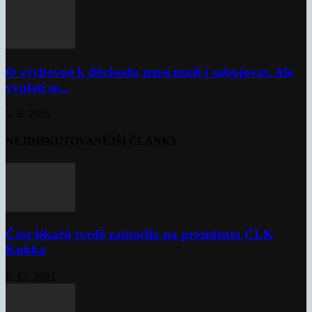
O výchovné k důchodu musí muži i zabojovat. Ale
vyplatí se...
5. 8. 2026
NEJDISKUTOVANĚJŠÍ ČLÁNKY
Část lékařů tvrdě zaútočila na prezidenta ČLK
Kubka
6. 12. 2021