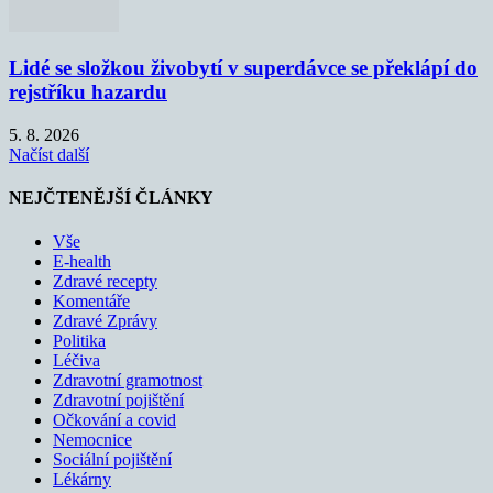
Lidé se složkou živobytí v superdávce se překlápí do
rejstříku hazardu
5. 8. 2026
Načíst další
NEJČTENĚJŠÍ ČLÁNKY
Vše
E-health
Zdravé recepty
Komentáře
Zdravé Zprávy
Politika
Léčiva
Zdravotní gramotnost
Zdravotní pojištění
Očkování a covid
Nemocnice
Sociální pojištění
Lékárny