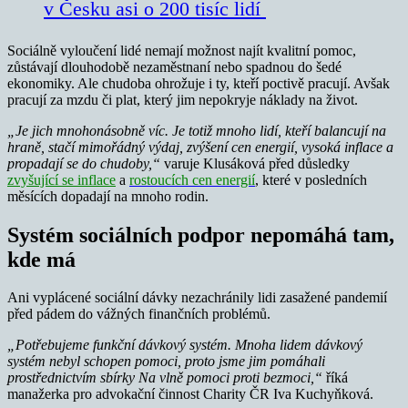
v Česku asi o 200 tisíc lidí
Sociálně vyloučení lidé nemají možnost najít kvalitní pomoc,
zůstávají dlouhodobě nezaměstnaní nebo spadnou do šedé
ekonomiky. Ale chudoba ohrožuje i ty, kteří poctivě pracují. Avšak
pracují za mzdu či plat, který jim nepokryje náklady na život.
„Je jich mnohonásobně víc. Je totiž mnoho lidí, kteří balancují na
hraně, stačí mimořádný výdaj, zvýšení cen energií, vysoká inflace a
propadají se do chudoby,“
varuje Klusáková před důsledky
zvyšující se inflace
a
rostoucích cen energií
, které v posledních
měsících dopadají na mnoho rodin.
Systém sociálních podpor nepomáhá tam,
kde má
Ani vyplácené sociální dávky nezachránily lidi zasažené pandemií
před pádem do vážných finančních problémů.
„Potřebujeme funkční dávkový systém. Mnoha lidem dávkový
systém nebyl schopen pomoci, proto jsme jim pomáhali
prostřednictvím sbírky Na vlně pomoci proti bezmoci,“
říká
manažerka pro advokační činnost Charity ČR Iva Kuchyňková.