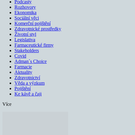
Podcasty
Rozhovory
Ekonomika
Sociální věci
Komerční pojištění
Zdravotnické prostředky
Životní styl
Legislativa
Farmaceutické firmy
Stakeholders
Covid
Adman´s Choice
Farmacie
Aktuality
Zdravotnictví
Věda a výzkum
Pojištění
Ke kávě a čaji
Více