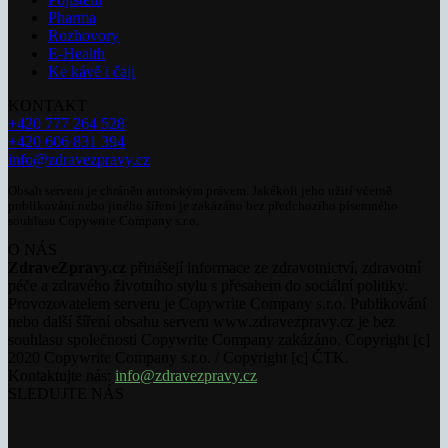
Pharma
Rozhovory
E-Health
Ke kávě i čaji
KONTAKT
+420 777 264 528
+420 606 831 394
info@zdravezpravy.cz
Obsah serveru je chráněn autorským právem. Jakékoli jeho užití včetně
publikování nebo jiného šíření je zakázáno bez předchozího písemného
souhlasu Copywrite Company s.r.o.
O NÁS
ZdraveZpravy.cz
přinášejí informace ze zdravotnictví, zdravotní
péče a zdravého životního stylu s přesahem do sociální politiky.
Provozovatelem serveru je Copywrite Company s.r.o. Publikování
nebo další šíření obsahu serveru www.zdravezpravy.cz je bez
souhlasu společnosti Copywrite Company zakázáno. Copyright [c]
2020 Copywrite Company s.r.o. / Copyright [c] ČTK.
Kontaktujte nás:
info@zdravezpravy.cz
SLEDUJTE NÁS