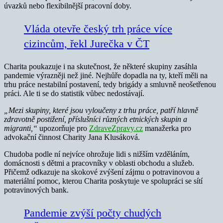
úvazků nebo flexibilnější pracovní doby.
Vláda otevře český trh práce více
cizincům, řekl Jurečka v ČT
Charita poukazuje i na skutečnost, že některé skupiny zasáhla
pandemie výrazněji než jiné. Nejhůře dopadla na ty, kteří měli na
trhu práce nestabilní postavení, tedy brigády a smluvně neošetřenou
práci. Ale ti se do statistik vůbec nedostávají.
„Mezi skupiny, které jsou vyloučeny z trhu práce, patří hlavně
zdravotně postižení, příslušníci různých etnických skupin a
migranti,“
upozorňuje pro
ZdraveZpravy.cz
manažerka pro
advokační činnost Charity Jana Klusáková.
Chudoba podle ní nejvíce ohrožuje lidi s nižším vzděláním,
domácnosti s dětmi a pracovníky v oblasti obchodu a služeb.
Přičemž odkazuje na skokové zvýšení zájmu o potravinovou a
materiální pomoc, kterou Charita poskytuje ve spolupráci se sítí
potravinových bank.
Pandemie zvýší počty chudých