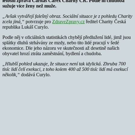
letošní zpráva Caritas Carex
Charity ČR. Podle ní chudoba
sužuje více ženy než muže.
„Avšak vytvářejí falešný obraz. Sociální situace je z pohledu Charity
zcela jiná,“
potvrzuje pro
ZdraveZpravy.cz
ředitel Charity Česká
republika Lukáš Curylo.
Podle něj v oficiálních statistikách chybějí předlužení lidé, jimž jsou
splátky dluhů strhávány ze mzdy, nebo tito lidé pracují v šedé
ekonomice. Dle jeho názoru ve skutečnosti až desetině našich
obyvatel hrozí ztráta zaměstnání, bydlení a chudoba.
„Hlubší pohled ukazuje, že situace není tak idylická. Zhruba 700
tisíc lidí čelí exekuci, z toho kolem 400 až 500 tisíc lidí má exekucí
několik,“
dodává Curylo.