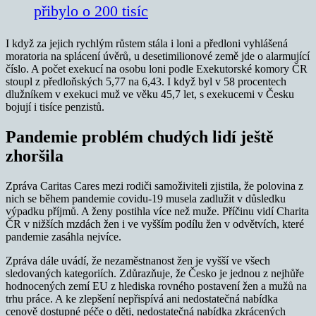
přibylo o 200 tisíc
I když za jejich rychlým růstem stála i loni a předloni vyhlášená
moratoria na splácení úvěrů, u desetimilionové země jde o alarmující
číslo. A počet exekucí na osobu loni podle Exekutorské komory ČR
stoupl z předloňských 5,77 na 6,43. I když byl v 58 procentech
dlužníkem v exekuci muž ve věku 45,7 let, s exekucemi v Česku
bojují i tisíce penzistů.
Pandemie problém chudých lidí ještě
zhoršila
Zpráva Caritas Cares mezi rodiči samoživiteli zjistila, že polovina z
nich se během pandemie covidu-19 musela zadlužit v důsledku
výpadku příjmů. A ženy postihla více než muže. Příčinu vidí Charita
ČR v nižších mzdách žen i ve vyšším podílu žen v odvětvích, které
pandemie zasáhla nejvíce.
Zpráva dále uvádí, že nezaměstnanost žen je vyšší ve všech
sledovaných kategoriích. Zdůrazňuje, že Česko je jednou z nejhůře
hodnocených zemí EU z hlediska rovného postavení žen a mužů na
trhu práce. A ke zlepšení nepřispívá ani nedostatečná nabídka
cenově dostupné péče o děti, nedostatečná nabídka zkrácených