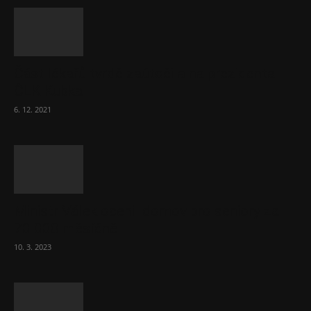
Část lékařů tvrdě zaútočila na prezidenta
ČLK Kubka
6. 12. 2021
Ministr Válek ocenil domov pro seniory za
70 000 měsíčně
10. 3. 2023