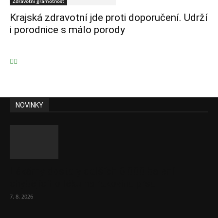
Zdravotní gramotnost
Krajská zdravotní jde proti doporučení. Udrží
i porodnice s málo porody
NOVINKY
Lékárny dostaly dalších 6 000 balení
chybějícího léku na rakovinu prsu
7. 8. 2026