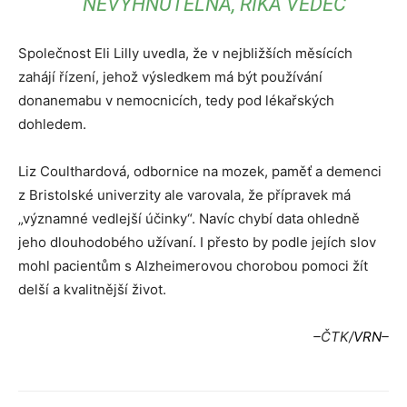
NEVYHNUTELNÁ, ŘÍKÁ VĚDEC
Společnost Eli Lilly uvedla, že v nejbližších měsících
zahájí řízení, jehož výsledkem má být používání
donanemabu v nemocnicích, tedy pod lékařských
dohledem.
Liz Coulthardová, odbornice na mozek, paměť a demenci
z Bristolské univerzity ale varovala, že přípravek má
„významné vedlejší účinky“. Navíc chybí data ohledně
jeho dlouhodobého užívaní. I přesto by podle jejích slov
mohl pacientům s Alzheimerovou chorobou pomoci žít
delší a kvalitnější život.
–ČTK/
VRN
–