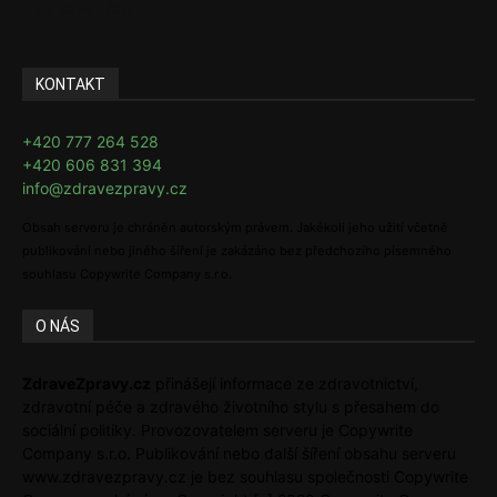
Ke kávě i čaji
KONTAKT
+420 777 264 528
+420 606 831 394
info@zdravezpravy.cz
Obsah serveru je chráněn autorským právem. Jakékoli jeho užití včetně
publikování nebo jiného šíření je zakázáno bez předchozího písemného
souhlasu Copywrite Company s.r.o.
O NÁS
ZdraveZpravy.cz
přinášejí informace ze zdravotnictví,
zdravotní péče a zdravého životního stylu s přesahem do
sociální politiky. Provozovatelem serveru je Copywrite
Company s.r.o. Publikování nebo další šíření obsahu serveru
www.zdravezpravy.cz je bez souhlasu společnosti Copywrite