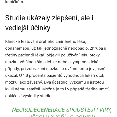
koníčkům.
Studie ukázaly zlepšení, ale i
vedlejší účinky
Klinické testování druhého zmíněného léku,
donanemabu, už tak jednoznačně nedopadlo. Zhruba u
třetiny pacientů lékaři objevili po užívání léku otoky
mozku. Většinou šlo o lehké nebo asymptomatické
případy, při zobrazení mozku se ovšem tento jev jasně
ukázal. U 1,6 procenta pacientů vyhodnotili lékaři otok
mozku jako závažný. Dva účastníci výzkumu s jistotou
kvůli němu zemřeli. Možné je to i v případě třetího úmrtí,
dokládají výsledky studie.
NEURODEGENERACE SPOUŠTĚJÍ I VIRY,