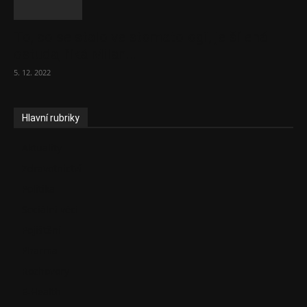
To, co se stalo ve stomatologii, je šílená
ostuda, říká Milan...
5. 12. 2022
Hlavní rubriky
Aktuality
Zdravotnictví
Politika
Sociální věci
Pojištění
Pharma
Rozhovory
E-Health