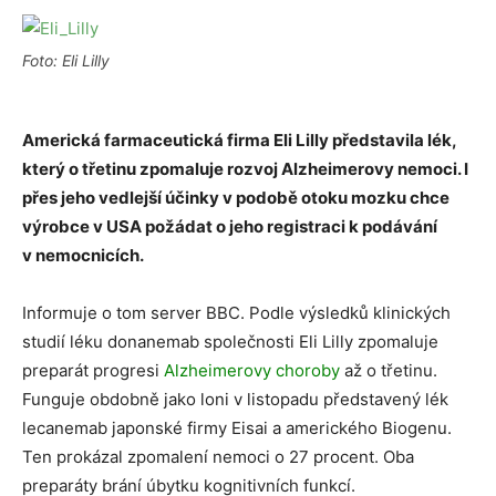
Foto: Eli Lilly
Americká farmaceutická firma Eli Lilly představila lék,
který o třetinu zpomaluje rozvoj Alzheimerovy nemoci. I
přes jeho vedlejší účinky v podobě otoku mozku chce
výrobce v USA požádat o jeho registraci k podávání
v nemocnicích.
Informuje o tom server BBC. Podle výsledků klinických
studií léku donanemab společnosti Eli Lilly zpomaluje
preparát progresi
Alzheimerovy choroby
až o třetinu.
Funguje obdobně jako loni v listopadu představený lék
lecanemab japonské firmy Eisai a amerického Biogenu.
Ten prokázal zpomalení nemoci o 27 procent. Oba
preparáty brání úbytku kognitivních funkcí.