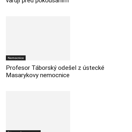
varují před pokousáním
Nemocnice
Profesor Táborský odešel z ústecké
Masarykovy nemocnice