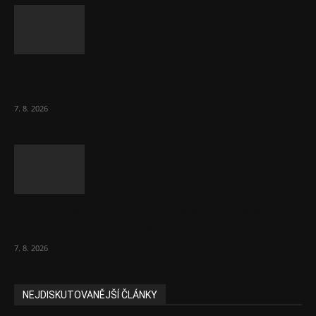
Bez helmy na kolo, ale ani na koloběžku
nelez, varuje BESIP
7. 8. 2026
Přehledně: Jaká je hrazená prevence pro
ženy u praktika od ledna...
7. 8. 2026
NEJDISKUTOVANĚJŠÍ ČLÁNKY