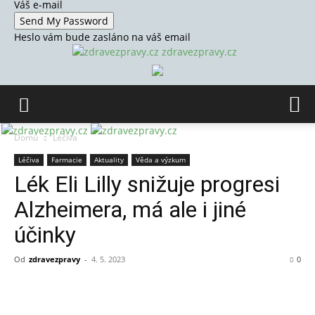
Váš e-mail
Heslo vám bude zasláno na váš email
zdravezpravy.cz
Domů
Léčiva
Léčiva
Farmacie
Aktuality
Věda a výzkum
Lék Eli Lilly snižuje progresi
Alzheimera, má ale i jiné
účinky
Od
zdravezpravy
-
4. 5. 2023
0