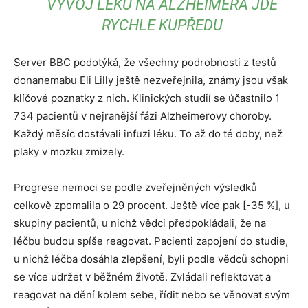
VÝVOJ LÉKU NA ALZHEIMERA JDE
RYCHLE KUPŘEDU
Server BBC podotýká, že všechny podrobnosti z testů
donanemabu Eli Lilly ještě nezveřejnila, známy jsou však
klíčové poznatky z nich. Klinických studií se účastnilo 1
734 pacientů v nejranější fázi Alzheimerovy choroby.
Každý měsíc dostávali infuzi léku. To až do té doby, než
plaky v mozku zmizely.
Progrese nemoci se podle zveřejněných výsledků
celkově zpomalila o 29 procent. Ještě více pak [-35 %], u
skupiny pacientů, u nichž vědci předpokládali, že na
léčbu budou spíše reagovat. Pacienti zapojení do studie,
u nichž léčba dosáhla zlepšení, byli podle vědců schopni
se více udržet v běžném životě. Zvládali reflektovat a
reagovat na dění kolem sebe, řídit nebo se věnovat svým