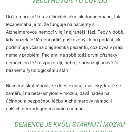
VĚDCI HOVOŘÍ I O COVIDU
Určitou překážkou v účincích léku jak donanemabu, tak
lecanemabu je to, že funguje na pacienty s
Alzheimerovou nemocí v její nejranější fázi. Tedy v době,
kdy mozek ještě není příliš poškozený. Jeho podání tak
podmiňuje včasná diagnostika pacientů, což bývá v praxi
nemalý problém. Pacienti na sobě totiž první příznaky
nemoci jen těžko zpozorují, nebo je přisuzují únavě či
běžnému fyziologickému stáří.
Nicméně skutečnost, že dnes existují dva léky, které se
zaměřují na beta-amyloid v mozku, dává naději na
účinnou a bezpečnou léčbu Alzheimerovy nemoci i
dalších neurodegenerativních nemocí.
DEMENCE JE KVŮLI STÁRNUTÍ MOZKU