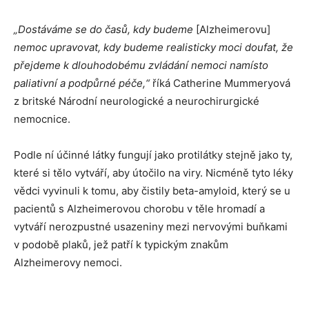
„Dostáváme se do časů, kdy budeme
[Alzheimerovu]
nemoc upravovat, kdy budeme realisticky moci doufat, že
přejdeme k dlouhodobému zvládání nemoci namísto
paliativní a podpůrné péče,“
říká Catherine Mummeryová
z britské Národní neurologické a neurochirurgické
nemocnice.
Podle ní účinné látky fungují jako protilátky stejně jako ty,
které si tělo vytváří, aby útočilo na viry. Nicméně tyto léky
vědci vyvinuli k tomu, aby čistily beta-amyloid, který se u
pacientů s Alzheimerovou chorobu v těle hromadí a
vytváří nerozpustné usazeniny mezi nervovými buňkami
v podobě plaků, jež patří k typickým znakům
Alzheimerovy nemoci.