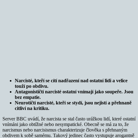
Narcisté, kteří se cítí nadřazení nad ostatní lidi a velice
touží po obdivu.
Antagonističtí narcisté ostatní vnímají jako soupeře. Jsou
bez empatie.
Neurotičtí narcisté, kteří se stydí, jsou nejistí a přehnaně
citliví na kritiku.
Server BBC uvádí, že narcista se stal často urážkou lidí, které ostatní
vnímáni jako obtížné nebo nesympatické. Obecně se má za to, že
narcismus nebo narcisismus charakterizuje člověka s přehnaným
obdivem k sobě samému. Takový jedinec často vystupuje arogantně