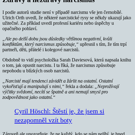
I podle autorů studie není v případě narcismu vše jen černobílé.
Ulrich Orth uvedl, že některé narcistické rysy se někdy ukazují jako
užitečné. Za příklad uvedl profesní kariéru nebo úspěchy u
opačného pohlaví.
„Ale po delší dobu jsou důsledky většinou negativní, kvůli
konfliktům, který narcismus způsobuje,“
upřesnil s tím, že tím trpí
partneři, děti, přátelé i kolegové narcistů.
Obdobně to vidí psycholožka Sarah Daviesová, která napsala knihu
o tom, jak opustit narcistu. I ta říká, že narcismus způsobuje
nepohodu u blízkých osob narcistů.
„Narcisté mají tendenci závidět a žárlit na ostatní. Ostatní
vykořisťují a manipulují s nimi,“
řekla a dodala:
„Neprožívají
výčitky svědomí, necítí se špatně a ani nemají smysl pro
zodpovědnost jako ostatní.“
Cyril Höschl: Štěstí je, že jsem si
nezapomněl vzít boty
Zároveň ale upozorňuje, že ne každý, kdo se nám nelíbí, je hned