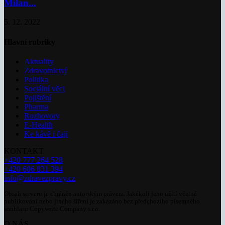
Milan...
5. 12. 2022
Hlavní rubriky
Aktuality
Zdravotnictví
Politika
Sociální věci
Pojištění
Pharma
Rozhovory
E-Health
Ke kávě i čaji
KONTAKT
+420 777 264 528
+420 606 831 394
info@zdravezpravy.cz
Obsah serveru je chráněn autorským právem. Jakékoli jeho užití včetně
publikování nebo jiného šíření je zakázáno bez předchozího písemného
souhlasu Copywrite Company s.r.o.
O NÁS