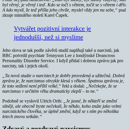
byl věrný, je věrný i teď. Kdo se točí s větrem, točil se s větrem i dřív.
A kdo myslí, že teď přišla jeho chvíle, myslel vždy jen na sebe,“
psal
zkraje minulého století Karel Čapek.
Vytvářet pozitivní interakce je
jednodušší, než si myslíme
Jeho slova se tak podle závěrů studií naplňují také u narcistů, jak
BBC potvrdil psychiatr Tennyson Lee z londýnské Deancross
Personality Disorder Service. I když přidal i dobrou zprávu jak pro
narcisty, tak i jejich okolí.
„Ta nová studie o narcistech je dobře provedená a užitečná. Dobrá
zpráva je, že narcismus obvykle klesá s věkem. Špatnou zprávou je,
že toto snížení není příliš velké,“
řekl a dodal:
„Nečekejte, že se
narcismus v určitém věku dramaticky zlepší – to ne.“
Podobně se vyslovil Ulrich Orth:
„Je jasné, že někteří se změní
silněji, ale obecně byste nečekali, že někdo, koho znáte jako velmi
narcistického člověka, se úplně změní, když se s ním po několika
letech znovu setkáte.“
Zdravý a nezdravý narcismus