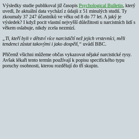
Výsledky studie publikoval již časopis
Psychological Bulletin
, který
uvedl, že aktuální data vychází z údajů z 51 minulých studií. Ty
zkoumaly 37 247 účastníků ve věku od 8 do 77 let. A jaký je
výsledek? I když pocit vlastní nejvyšší důležitosti u narcistních lidí s
věkem oslabuje, nikdy zcela nezmizí.
„Ti, kteří byli v dětství více narcističtí než jejich vrstevníci, měli
tendenci zůstat takovými i jako dospělí,“
uvádí BBC.
Přičemž všichni můžeme občas vykazovat nějaké narcistické rysy.
Avšak lékaři tento termín používají k popisu specifického typu
poruchy osobnosti, kterou rozdělují do tří skupin.