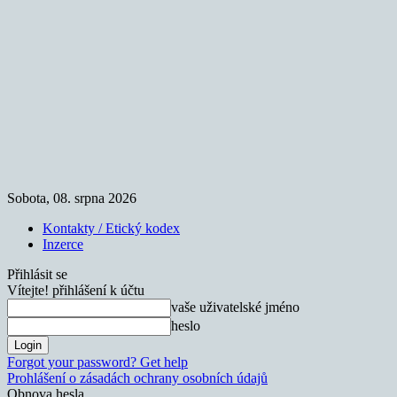
Sobota, 08. srpna 2026
Kontakty / Etický kodex
Inzerce
Přihlásit se
Vítejte! přihlášení k účtu
vaše uživatelské jméno
heslo
Forgot your password? Get help
Prohlášení o zásadách ochrany osobních údajů
Obnova hesla