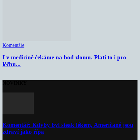
Komentáře
I v medicíně čekáme na bod zlomu. Platí to i pro
léčbu...
NOVINKY
Komentář: Kdyby byl steak lékem, Američané jsou
zdraví jako řípa