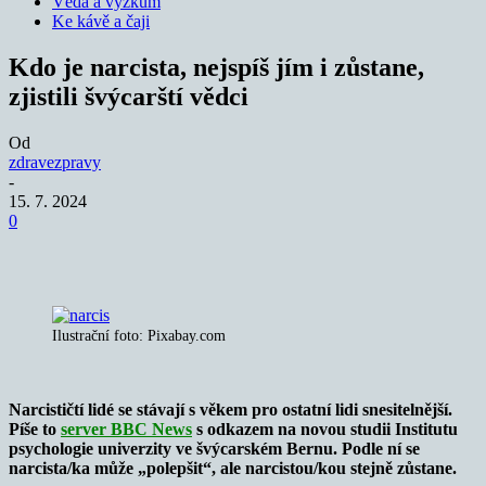
Věda a výzkum
Ke kávě a čaji
Kdo je narcista, nejspíš jím i zůstane,
zjistili švýcarští vědci
Od
zdravezpravy
-
15. 7. 2024
0
Ilustrační foto: Pixabay.com
Narcističtí lidé se stávají s věkem pro ostatní lidi snesitelnější.
Píše to
server BBC News
s odkazem na novou studii Institutu
psychologie univerzity ve švýcarském Bernu. Podle ní se
narcista/ka může „polepšit“, ale narcistou/kou stejně zůstane.