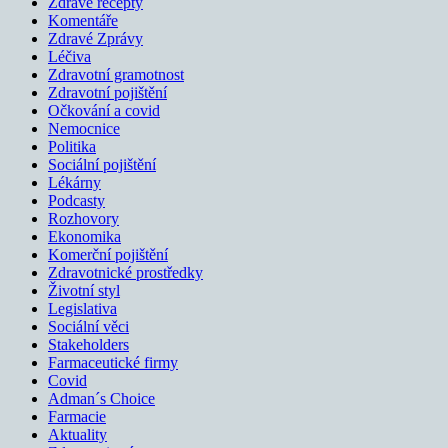
Zdravé recepty
Komentáře
Zdravé Zprávy
Léčiva
Zdravotní gramotnost
Zdravotní pojištění
Očkování a covid
Nemocnice
Politika
Sociální pojištění
Lékárny
Podcasty
Rozhovory
Ekonomika
Komerční pojištění
Zdravotnické prostředky
Životní styl
Legislativa
Sociální věci
Stakeholders
Farmaceutické firmy
Covid
Adman´s Choice
Farmacie
Aktuality