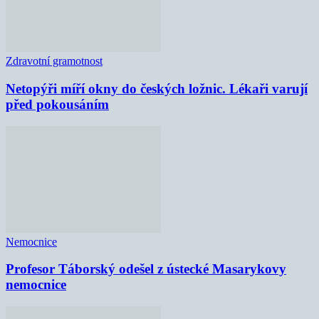
Zdravotní gramotnost
Netopýři míří okny do českých ložnic. Lékaři varují
před pokousáním
Nemocnice
Profesor Táborský odešel z ústecké Masarykovy
nemocnice