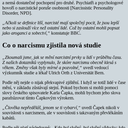
a nemá dostatečné pochopení pro druhé. Psychiatři a psychologové
hovoří o narcistické poruše osobnosti [Narcissistic Personality
Disorder, NPD].
„Ačkoli se definice liší, narcisté mají společný pocit, že jsou lepší
nebo si zaslouží více než ostatní lidé. Což by ostatní mohli popsat
jako aroganci a sobectví,“
konstatuje BBC.
Co o narcismu zjistila nová studie
„Zkoumali jsme, jak se mění narcistní prvky u lidí v průběhu času.
Z našich dotazníků vyplynulo, že skóre narcismu obecně klesá s
věkem. Změny však byly mírné a pozvolné,“
uvedl vedoucí
výzkumník studie a lékař Ulrich Orth z Universität Bern.
Podle něj nejde o nijak překvapivé zjištění. I když se totiž lidé v čase
mění, v základu zůstávají stejní. Pokud bychom si mohli pomoci
slovy českého spisovatele Karla Čapka, mohli bychom jeho slova
parafrázovat tímto Čapkovým výrokem.
„Člověka nepředěláš, jenom se ti vybarví,“
uvedl Čapek nikoli v
souvislosti s narcismem, ale v souvislosti s takzvaným převlékáním
kabátů.
Podle něj platí následovné:
„Kdo byl slušný, byl slušný vždycky; kdo