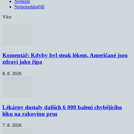
Nejlepší
Nejpopulárnější
Více
Komentář: Kdyby byl steak lékem, Američané jsou
zdraví jako řípa
8. 8. 2026
Lékárny dostaly dalších 6 000 balení chybějícího
léku na rakovinu prsu
7. 8. 2026