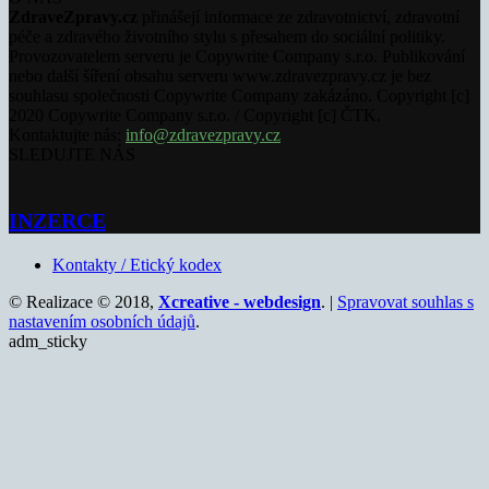
ZdraveZpravy.cz
přinášejí informace ze zdravotnictví, zdravotní
péče a zdravého životního stylu s přesahem do sociální politiky.
Provozovatelem serveru je Copywrite Company s.r.o. Publikování
nebo další šíření obsahu serveru www.zdravezpravy.cz je bez
souhlasu společnosti Copywrite Company zakázáno. Copyright [c]
2020 Copywrite Company s.r.o. / Copyright [c] ČTK.
Kontaktujte nás:
info@zdravezpravy.cz
SLEDUJTE NÁS
INZERCE
Kontakty / Etický kodex
© Realizace © 2018,
Xcreative - webdesign
. |
Spravovat souhlas s
nastavením osobních údajů
.
adm_sticky