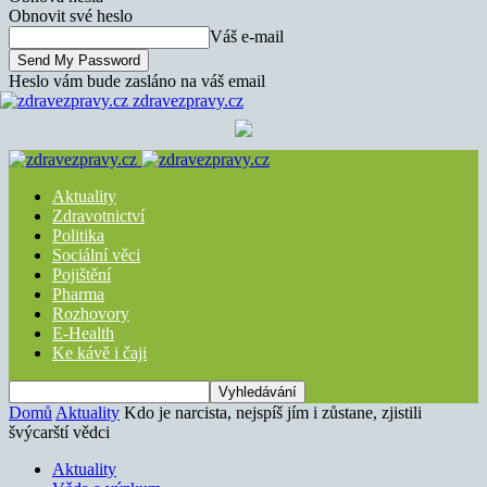
Obnovit své heslo
Váš e-mail
Heslo vám bude zasláno na váš email
zdravezpravy.cz
Aktuality
Zdravotnictví
Politika
Sociální věci
Pojištění
Pharma
Rozhovory
E-Health
Ke kávě i čaji
Domů
Aktuality
Kdo je narcista, nejspíš jím i zůstane, zjistili
švýcarští vědci
Aktuality