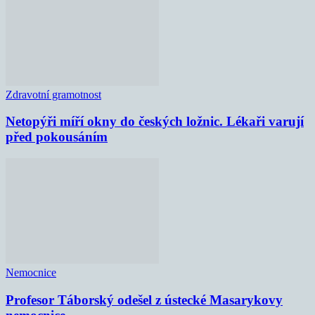
Zdravotní gramotnost
Netopýři míří okny do českých ložnic. Lékaři varují
před pokousáním
Nemocnice
Profesor Táborský odešel z ústecké Masarykovy