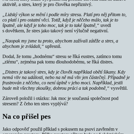
aktivitě, a stres, který je pro člověka nepřiznivý.
„Lidský výkon se mění i podle míry stresu. Platí pro něj přitom to,
co platí i pro ostatní věci. Totiž, když je něčeho málo, tak je to
špatně, ale když je toho moc, tak je to také špatně,“
uvedl
s dovětkem, že stres jako takový není výlučně negativní.
„Naopak my jsme tu proto, abychom zažívali zátěže a stres, a
abychom je zvládali,“
upřesnil.
Dodal, že tomu „hodnému“ stresu se říká eustres, zatímco tomu
„zlému“, zejména pak tomu dlouhodobému, se říká distres.
„Distres je takový stres, kdy je člověk například obětí šikany. Kdy
nemá vliv na události, nebo na ně má vliv jen částečný. Případně je
frustrován z něčeho, co není úplně v jeho moci. Například, jestli
bude mít všechny zkoušky, dobrou práci a tak podobně,“
vysvětlil.
Zároveň položil i otázku: Jak moc je současná společnost pod
stresem? Z čeho ten stres vyplývá?
Na co přišel pes
Jako odpověď použil příklad s pokusem na psovi zavřeném v