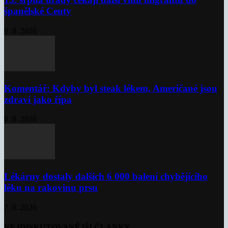
španělské Ceuty
9. 8. 2026
Komentář: Kdyby byl steak lékem, Američané jsou
zdraví jako řípa
8. 8. 2026
Lékárny dostaly dalších 6 000 balení chybějícího
léku na rakovinu prsu
7. 8. 2026
NEJDISKUTOVANĚJŠÍ ČLÁNKY