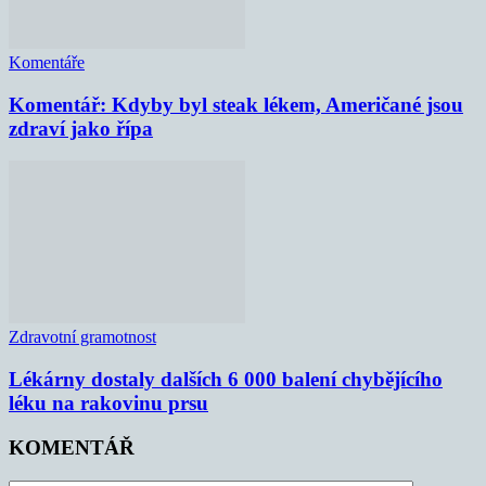
Komentáře
Komentář: Kdyby byl steak lékem, Američané jsou
zdraví jako řípa
Zdravotní gramotnost
Lékárny dostaly dalších 6 000 balení chybějícího
léku na rakovinu prsu
KOMENTÁŘ