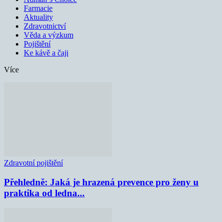
Farmacie
Aktuality
Zdravotnictví
Věda a výzkum
Pojištění
Ke kávě a čaji
Více
Zdravotní pojištění
Přehledně: Jaká je hrazená prevence pro ženy u
praktika od ledna...