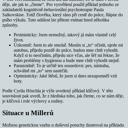
děje, ale jak to „čteme“. Pro vysvětlení použil příklad jednoho ze
zakladatelů kognitivně-behaviorální psychoterapie Paula
Salkovskise. Totiž člověka, který ráno při cestě do práce, šlápne do
psího výkalu. Tuto událost lze přitom vnímat hned několika
způsoby.
Pesimisticky: Jsem nemožný, takový já mám vlastně celý
život.
Úzkostně: Jsem to ale smolař. Musím si „to“ očistit, ujede mi
autobus, přijedu pozdě do práce, budou mne chtít vyhodit.
Když si to neočistím, přijedu sice včas, ale šéf mi řekne, že
mám problémy s hygienou a bude mne chtít vyhodit stejně.
Paranoidně: To je určitě ten sousedovic pes, nástraha,
schválně mi „to“ sem nastrčili.
Optimisticky: Jaké štěstí, že jsem si dnes nezapomněl vzít
boty.
Podle Cyrila Höschla je výše uvedený příklad klíčový. V této
souvislosti pak uvedl, že z hlediska toho, jak čteme, co se nám děje,
je klíčová i role výchovy a rodiny.
Situace u Millerů
Možnou genetickou vazbu u duševní poruchy ilustroval na příkladu