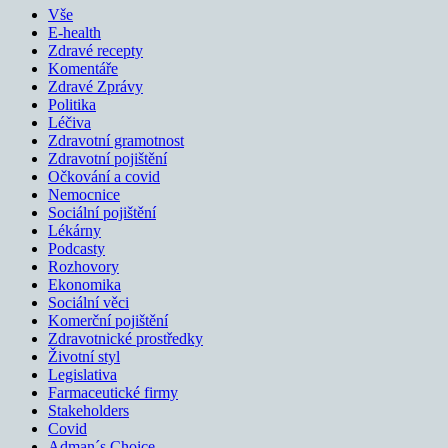
Vše
E-health
Zdravé recepty
Komentáře
Zdravé Zprávy
Politika
Léčiva
Zdravotní gramotnost
Zdravotní pojištění
Očkování a covid
Nemocnice
Sociální pojištění
Lékárny
Podcasty
Rozhovory
Ekonomika
Sociální věci
Komerční pojištění
Zdravotnické prostředky
Životní styl
Legislativa
Farmaceutické firmy
Stakeholders
Covid
Adman´s Choice