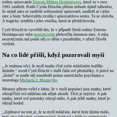
rodiny spisovatele
Ernesta Millera Hemingwaye
, který se v roce
1961 zastřelil. Podle Cyrila Höschla přitom nebude úplně náhodou,
že stejně jako se zastřelil světoznámý spisovatel, zastřelil se i jeho
otec a bratr. Sebevraždu zvolila i spisovatelova sestra. Ta se otrávila.
A tragicky zemřela i jeho vnučka, která se předávkovala.
Cyril Höschl to vysvětlil tím, že v případě členů rodiny Ernesta
Hemingwaye míra
neuroticismu
překročila únosnou mez. A míra
neuroticismu má podle něj co dělat s prostředím, v němž člověk
vyrůstá.
Na co lidé přišli, když pozorovali myši
„Je známou věcí, že myší matky čistí svým mláďatům kožíšky
lízáním
,“ uvedl Cyril Höschl v další části své přednášky. A právě na
„lízání“ se podle něj soustředil pokus amerického psychiatra a
neurologa
Michaela J. Meaneyho
.
Meaney přitom vyšel z faktu, že v myší populaci jsou matky, které
olizují/čistí svá mláďata tak nějak akorát. Těch je nejvíce. A pak
matky, které své potomky olizují málo. A pak ještě matky, které je
olizují hodně.
„Zajímavé na tom je, že ta myší mláďata, která byla lízána málo,
byla více úzkostná, vystresovaná, bojácná a hůře se orientovala