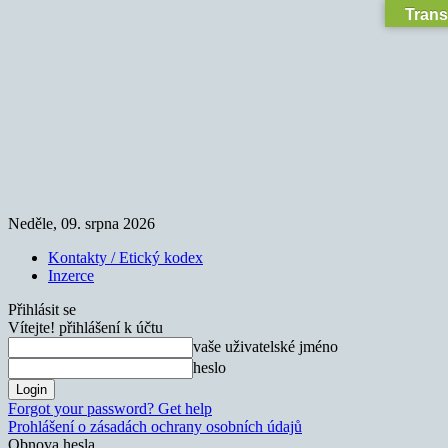
Trans
Neděle, 09. srpna 2026
Kontakty / Etický kodex
Inzerce
Přihlásit se
Vítejte! přihlášení k účtu
vaše uživatelské jméno
heslo
Forgot your password? Get help
Prohlášení o zásadách ochrany osobních údajů
Obnova hesla