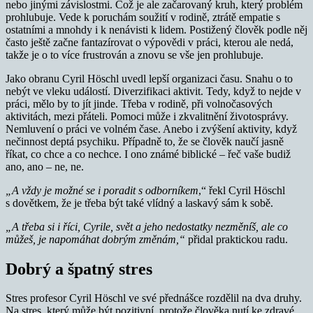
nebo jinými závislostmi. Což je ale začarovaný kruh, který problém
prohlubuje. Vede k poruchám soužití v rodině, ztrátě empatie s
ostatními a mnohdy i k nenávisti k lidem. Postižený člověk podle něj
často ještě začne fantazírovat o výpovědi v práci, kterou ale nedá,
takže je o to více frustrován a znovu se vše jen prohlubuje.
Jako obranu Cyril Höschl uvedl lepší organizaci času. Snahu o to
nebýt ve vleku událostí. Diverzifikaci aktivit. Tedy, když to nejde v
práci, mělo by to jít jinde. Třeba v rodině, při volnočasových
aktivitách, mezi přáteli. Pomoci může i zkvalitnění životosprávy.
Nemluvení o práci ve volném čase. Anebo i zvýšení aktivity, když
nečinnost deptá psychiku. Případně to, že se člověk naučí jasně
říkat, co chce a co nechce. I ono známé biblické – řeč vaše budiž
ano, ano – ne, ne.
„A vždy je možné se i poradit s odborníkem
,“ řekl Cyril Höschl
s dovětkem, že je třeba být také vlídný a laskavý sám k sobě.
„A třeba si i říci, Cyrile, svět a jeho nedostatky nezměníš, ale co
můžeš, je napomáhat dobrým změnám,“
přidal praktickou radu.
Dobrý a špatný stres
Stres profesor Cyril Höschl ve své přednášce rozdělil na dva druhy.
Na stres, který může být pozitivní, protože člověka nutí ke zdravé