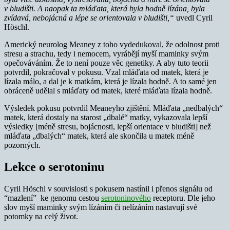
v bludišti.
A naopak ta mláďata, která byla hodně lízána, byla
zvídavá, nebojácná a lépe se orientovala v bludišti,“
uvedl Cyril
Höschl.
Americký neurolog Meaney z toho vydedukoval, že odolnost proti
stresu a strachu, tedy i nemocem, vyrábějí myší maminky svým
opečováváním. Že to není pouze věc genetiky. A aby tuto teorii
potvrdil, pokračoval v pokusu. Vzal mláďata od matek, která je
lízala málo, a dal je k matkám, která je lízala hodně. A to samé jen
obráceně udělal s mláďaty od matek, které mláďata lízala hodně.
Výsledek pokusu potvrdil Meaneyho zjištění. Mláďata „nedbalých“
matek, která dostaly na starost „dbalé“ matky, vykazovala lepší
výsledky [méně stresu, bojácnosti, lepší orientace v bludišti] než
mláďata „dbalých“ matek, která ale skončila u matek méně
pozorných.
Lekce o serotoninu
Cyril Höschl v souvislosti s pokusem nastínil i přenos signálu od
“mazlení” ke genomu cestou
serotoninového
receptoru. Dle jeho
slov myší maminky svým lízáním či nelízáním nastavují své
potomky na celý život.