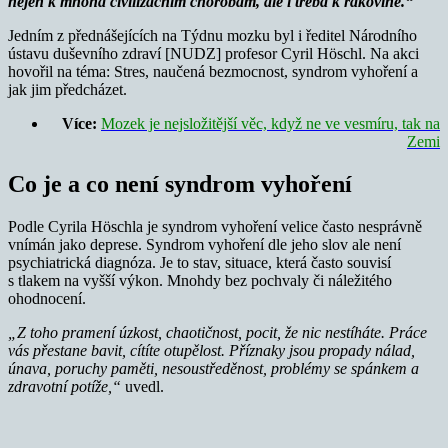
nejen k mnoha civilizačním chorobám, ale i třeba k rakovině.“
Jedním z přednášejících na Týdnu mozku byl i ředitel Národního
ústavu duševního zdraví [NUDZ] profesor Cyril Höschl. Na akci
hovořil na téma: Stres, naučená bezmocnost, syndrom vyhoření a
jak jim předcházet.
Více:
Mozek je nejsložitější věc, když ne ve vesmíru, tak na
Zemi
Co je a co není syndrom vyhoření
Podle Cyrila Höschla je syndrom vyhoření velice často nesprávně
vnímán jako deprese. Syndrom vyhoření dle jeho slov ale není
psychiatrická diagnóza. Je to stav, situace, která často souvisí
s tlakem na vyšší výkon. Mnohdy bez pochvaly či náležitého
ohodnocení.
„Z toho pramení úzkost, chaotičnost, pocit, že nic nestíháte. Práce
vás přestane bavit, cítíte otupělost. Příznaky jsou propady nálad,
únava, poruchy paměti, nesoustředěnost, problémy se spánkem a
zdravotní potíže,“
uvedl.