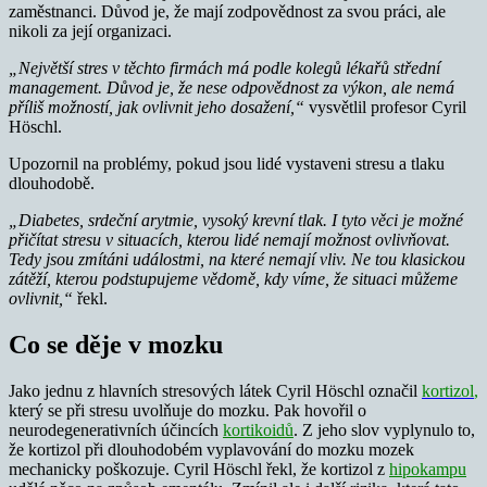
zaměstnanci. Důvod je, že mají zodpovědnost za svou práci, ale
nikoli za její organizaci.
„Největší stres v těchto firmách má podle kolegů lékařů střední
management. Důvod je, že nese odpovědnost za výkon, ale nemá
příliš možností, jak ovlivnit jeho dosažení,“
vysvětlil profesor Cyril
Höschl.
Upozornil na problémy, pokud jsou lidé vystaveni stresu a tlaku
dlouhodobě.
„Diabetes, srdeční arytmie, vysoký krevní tlak. I tyto věci je možné
přičítat stresu v situacích, kterou lidé nemají možnost ovlivňovat.
Tedy jsou zmítáni událostmi, na které nemají vliv. Ne tou klasickou
zátěží, kterou podstupujeme vědomě, kdy víme, že situaci můžeme
ovlivnit,“
řekl.
Co se děje v mozku
Jako jednu z hlavních stresových látek Cyril Höschl označil
kortizol
,
který se při stresu uvolňuje do mozku. Pak hovořil o
neurodegenerativních účincích
kortikoidů
. Z jeho slov vyplynulo to,
že kortizol při dlouhodobém vyplavování do mozku mozek
mechanicky poškozuje. Cyril Höschl řekl, že kortizol z
hipokampu