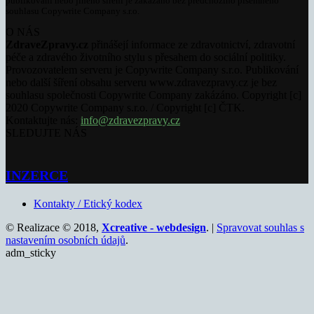
publikování nebo jiného šíření je zakázáno bez předchozího písemného
souhlasu Copywrite Company s.r.o.
O NÁS
ZdraveZpravy.cz
přinášejí informace ze zdravotnictví, zdravotní
péče a zdravého životního stylu s přesahem do sociální politiky.
Provozovatelem serveru je Copywrite Company s.r.o. Publikování
nebo další šíření obsahu serveru www.zdravezpravy.cz je bez
souhlasu společnosti Copywrite Company zakázáno. Copyright [c]
2020 Copywrite Company s.r.o. / Copyright [c] ČTK.
Kontaktujte nás:
info@zdravezpravy.cz
SLEDUJTE NÁS
INZERCE
Kontakty / Etický kodex
© Realizace © 2018,
Xcreative - webdesign
. |
Spravovat souhlas s
nastavením osobních údajů
.
adm_sticky