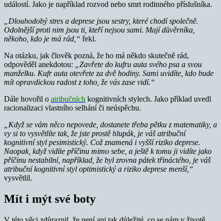
událostí. Jako je například rozvod nebo smrt rodinného příslušníka.
„Dlouhodobý stres a deprese jsou sestry, které chodí společně.
Odolnější proti nim jsou ti, kteří nejsou sami. Mají důvěrníka,
někoho, kdo je má rád,“
řekl.
Na otázku, jak člověk pozná, že ho má někdo skutečně rád,
odpověděl anekdotou:
„Zavřete do kufru auta svého psa a svou
manželku. Kufr auta otevřete za dvě hodiny. Sami uvidíte, kdo bude
mít opravdickou radost z toho, že vás zase vidí.“
Dále hovořil o
atribučních
kognitivních stylech. Jako příklad uvedl
racionalizaci vlastního selhání či neúspěchu.
„Když se vám něco nepovede, dostanete třeba pětku z matematiky, a
vy si to vysvětlíte tak, že jste prostě hlupák, je váš atribuční
kognitivní styl pesimistický. Což znamená i vyšší riziko deprese.
Naopak, když vidíte příčinu mimo sebe, a ještě k tomu ji vidíte jako
příčinu nestabilní, například, že byl zrovna pátek třináctého, je váš
atribuční kognitivní styl optimistický a riziko deprese menší,“
vysvětlil.
Mít i mýt své boty
V této věci zdůraznil, že není ani tak důležité, co se nám v životě