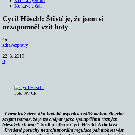
Věda a výzkum
Ke kávě a čaji
Cyril Höschl: Štěstí je, že jsem si
nezapomněl vzít boty
Od
zdravezpravy
-
22. 3. 2019
0
Foto: AV ČR
„
Chronický stres, dlouhodobá psychická zátěž mohou člověka
zdeptat natolik, že je lze chápat i jako spolupříčinu různých
tělesných chorob,“
tvrdí profesor Cyril Höschl. A dodává:
„
Uvedené poruchy neurohumorální regulace pak mohou vést