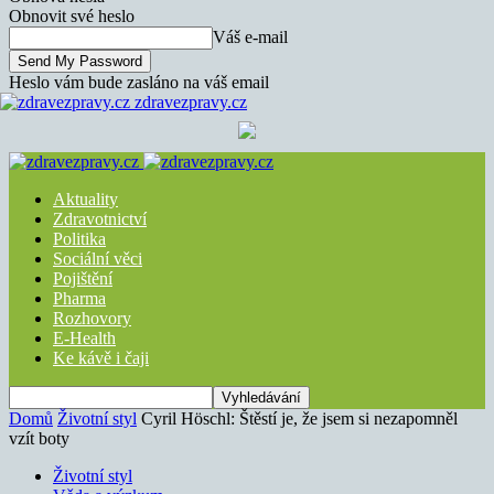
Obnovit své heslo
Váš e-mail
Heslo vám bude zasláno na váš email
zdravezpravy.cz
Aktuality
Zdravotnictví
Politika
Sociální věci
Pojištění
Pharma
Rozhovory
E-Health
Ke kávě i čaji
Domů
Životní styl
Cyril Höschl: Štěstí je, že jsem si nezapomněl
vzít boty
Životní styl