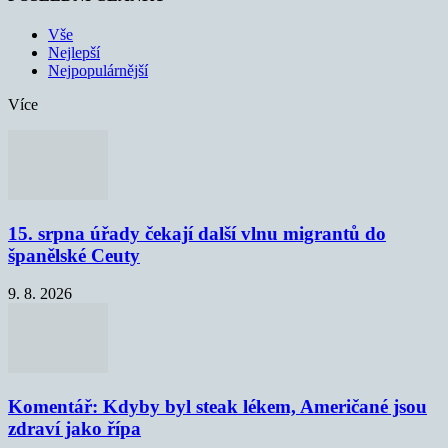
Vše
Nejlepší
Nejpopulárnější
Více
15. srpna úřady čekají další vlnu migrantů do
španělské Ceuty
9. 8. 2026
Komentář: Kdyby byl steak lékem, Američané jsou
zdraví jako řípa