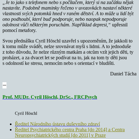
„Je to jako s telefonem nebo s počítačem, který si na začátku nějak
nastavíte. Podobně maminky řečeno v uvozovkách nastaví některé
vlastnosti svých potomků hned v raném dětství. A to může u lidí být
ono podhoubí, které buď podporuje, nebo naopak nepodporuje
odolnost vůči některým poruchám. Například depresi,“
upřesnil
pomocí metafory.
Svou přednášku Cyril Höschl uzavřel s upozorněním, že jakkoli to
k tomu může svádět, nelze srovnávat myši s lidmi. A to jednoduše
z toho důvodu, že nelze různým matkám a otcům vzít jejich děti, ty
proházet, a za dvacet let se podívat na to, jak na tom ty děti jsou
s odolností ke stresu, nemocím nebo s orientací v bludišti.
Daniel Tácha
—
Prof. MUDr. Cyril Höschl, DrSc., FRCPsych
Cyril Höschl
Ředitel Národního ústavu duševního zdraví
Ředitel Psychiatrického centra Praha [do 2014] a Centra
Neuropsychiatrických studií [do 2011] v Praze