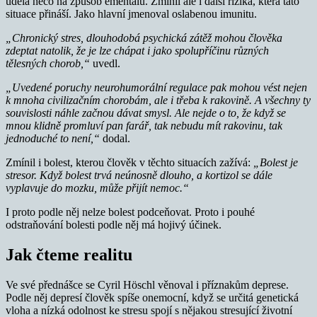
udělá něco na způsob ementálu. Zmínil ale i další rizika, která tato
situace přináší. Jako hlavní jmenoval oslabenou imunitu.
„Chronický stres, dlouhodobá psychická zátěž mohou člověka
zdeptat natolik, že je lze chápat i jako spolupříčinu různých
tělesných chorob,“
uvedl.
„Uvedené poruchy neurohumorální regulace pak mohou vést nejen
k mnoha civilizačním chorobám, ale i třeba k rakovině. A všechny ty
souvislosti náhle začnou dávat smysl. Ale nejde o to, že když se
mnou klidně promluví pan farář, tak nebudu mít rakovinu, tak
jednoduché to není,“
dodal.
Zmínil i bolest, kterou člověk v těchto situacích zažívá:
„Bolest je
stresor. Když bolest trvá neúnosně dlouho, a kortizol se dále
vyplavuje do mozku, může přijít nemoc.“
I proto podle něj nelze bolest podceňovat. Proto i pouhé
odstraňování bolesti podle něj má hojivý účinek.
Jak čteme realitu
Ve své přednášce se Cyril Höschl věnoval i příznakům deprese.
Podle něj depresí člověk spíše onemocní, když se určitá genetická
vloha a nízká odolnost ke stresu spojí s nějakou stresující životní