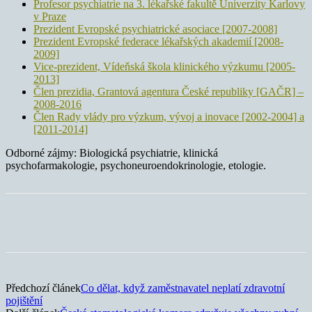
Profesor psychiatrie na 3. lékařské fakultě Univerzity Karlovy
v Praze
Prezident Evropské psychiatrické asociace [2007-2008]
Prezident Evropské federace lékařských akademií [2008-
2009]
Vice-prezident, Vídeňská škola klinického výzkumu [2005-
2013]
Člen prezidia, Grantová agentura České republiky [GAČR] –
2008-2016
Člen Rady vlády pro výzkum, vývoj a inovace [2002-2004] a
[2011-2014]
Odborné zájmy: Biologická psychiatrie, klinická
psychofarmakologie, psychoneuroendokrinologie, etologie.
Předchozí článek
Co dělat, když zaměstnavatel neplatí zdravotní
pojištění