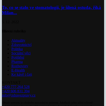
To, co se stalo ve stomatologii, je šílená ostuda, říká
Milan...
5. 12. 2022
Hlavní rubriky
Aktuality
Zdravotnictví
Politika
Sociální věci
Pojištění
Pharma
Rozhovory
E-Health
Ke kávě i čaji
KONTAKT
+420 777 264 528
+420 606 831 394
info@zdravezpravy.cz
Obsah serveru je chráněn autorským právem. Jakékoli jeho užití včetně