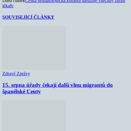
Další článek
Česká stomatologická komora sdružuje všechny zubní
lékaře
SOUVISEJÍCÍ ČLÁNKY
Zdravé Zprávy
15. srpna úřady čekají další vlnu migrantů do
španělské Ceuty