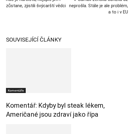
zůstane, zjistili švýcarští vědci
neprošla. Stále je ale problém,
a to i v EU
SOUVISEJÍCÍ ČLÁNKY
Komentáře
Komentář: Kdyby byl steak lékem,
Američané jsou zdraví jako řípa