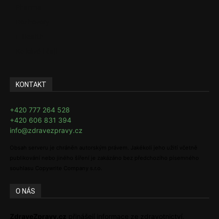
Pharma
Rozhovory
E-Health
Ke kávě i čaji
KONTAKT
+420 777 264 528
+420 606 831 394
info@zdravezpravy.cz
Obsah serveru je chráněn autorským právem. Jakékoli jeho užití včetně
publikování nebo jiného šíření je zakázáno bez předchozího písemného
souhlasu Copywrite Company s.r.o.
O NÁS
ZdraveZpravy.cz
přinášejí informace ze zdravotnictví,