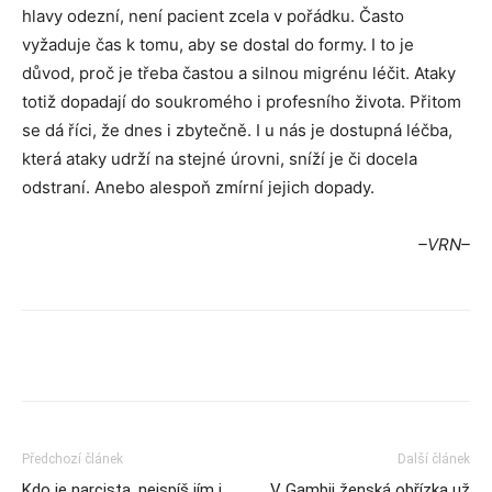
hlavy odezní, není pacient zcela v pořádku. Často
vyžaduje čas k tomu, aby se dostal do formy. I to je
důvod, proč je třeba častou a silnou migrénu léčit. Ataky
totiž dopadají do soukromého i profesního života. Přitom
se dá říci, že dnes i zbytečně. I u nás je dostupná léčba,
která ataky udrží na stejné úrovni, sníží je či docela
odstraní. Anebo alespoň zmírní jejich dopady.
–VRN–
Předchozí článek
Další článek
Kdo je narcista, nejspíš jím i
V Gambii ženská obřízka už