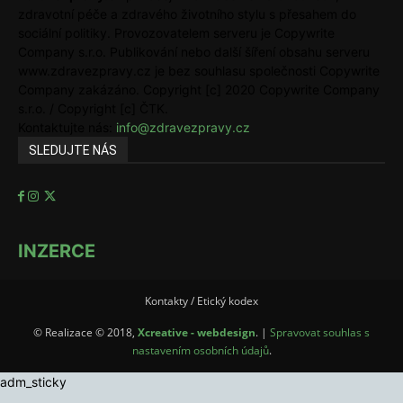
zdravotní péče a zdravého životního stylu s přesahem do
sociální politiky. Provozovatelem serveru je Copywrite
Company s.r.o. Publikování nebo další šíření obsahu serveru
www.zdravezpravy.cz je bez souhlasu společnosti Copywrite
Company zakázáno. Copyright [c] 2020 Copywrite Company
s.r.o. / Copyright [c] ČTK.
Kontaktujte nás:
info@zdravezpravy.cz
SLEDUJTE NÁS
INZERCE
Kontakty / Etický kodex
© Realizace © 2018,
Xcreative - webdesign
. |
Spravovat souhlas s
nastavením osobních údajů
.
adm_sticky