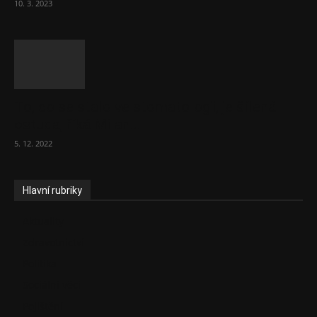
10. 3. 2023
To, co se stalo ve stomatologii, je šílená
ostuda, říká Milan...
5. 12. 2022
Hlavní rubriky
Aktuality
Zdravotnictví
Politika
Sociální věci
Pojištění