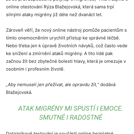
online otestování Rýza Blažejovská, která sama trpí
silnými ataky migrény již déle než dvanáct let.
Zároveň věří, že nový online nástroj pomůže pacientům s
tímto onemocněním urychlit přístup ke správné léčbě.
Nebo třeba jen k úpravě životních návyků, což často vede
ke snížení a zmírnění ataků migrény. A tito lidé pak
začnou žít bez zbytečné bolesti hlavy, která je omezuje v
osobním i profesním životě.
„Aby nemuseli jen přežívat, ale opravdu žít,“
dodává
Blažejovská.
ATAK MIGRÉNY MI SPUSTÍ I EMOCE.
SMUTNÉ I RADOSTNÉ
Dotazníkové testování je součástí online bezplatné