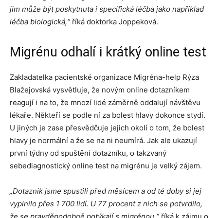
jim může být poskytnuta i specifická léčba jako například
léčba biologická,“
říká doktorka Joppeková.
Migrénu odhalí i krátký online test
Zakladatelka pacientské organizace Migréna-help Rýza
Blažejovská vysvětluje, že novým online dotazníkem
reagují i na to, že mnozí lidé záměrně oddalují návštěvu
lékaře. Někteří se podle ní za bolest hlavy dokonce stydí.
U jiných je zase přesvědčuje jejich okolí o tom, že bolest
hlavy je normální a že se na ni neumírá. Jak ale ukazují
první týdny od spuštění dotazníku, o takzvaný
sebediagnostický online test na migrénu je velký zájem.
„Dotazník jsme spustili před měsícem a od té doby si jej
vyplnilo přes 1 700 lidí. U 77 procent z nich se potvrdilo,
že se pravděpodobně potýkají s migrénou,“
říká k zájmu o