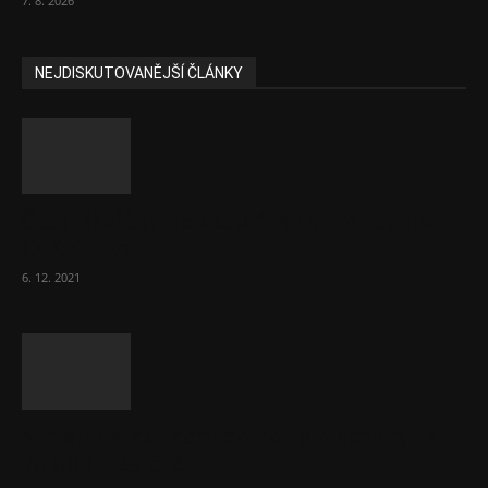
7. 8. 2026
NEJDISKUTOVANĚJŠÍ ČLÁNKY
Část lékařů tvrdě zaútočila na prezidenta
ČLK Kubka
6. 12. 2021
Ministr Válek ocenil domov pro seniory za
70 000 měsíčně