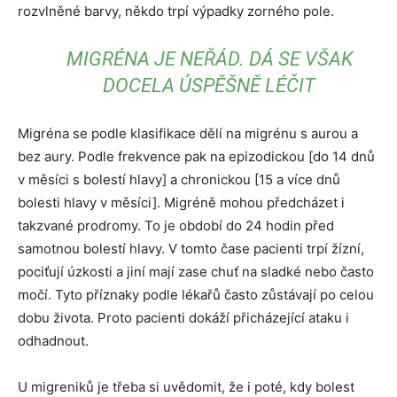
rozvlněné barvy, někdo trpí výpadky zorného pole.
MIGRÉNA JE NEŘÁD. DÁ SE VŠAK
DOCELA ÚSPĚŠNĚ LÉČIT
Migréna se podle klasifikace dělí na migrénu s aurou a
bez aury. Podle frekvence pak na epizodickou [do 14 dnů
v měsíci s bolestí hlavy] a chronickou [15 a více dnů
bolesti hlavy v měsíci]. Migréně mohou předcházet i
takzvané prodromy. To je období do 24 hodin před
samotnou bolestí hlavy. V tomto čase pacienti trpí žízní,
pociťují úzkosti a jiní mají zase chuť na sladké nebo často
močí. Tyto příznaky podle lékařů často zůstávají po celou
dobu života. Proto pacienti dokáží přicházející ataku i
odhadnout.
U migreniků je třeba si uvědomit, že i poté, kdy bolest