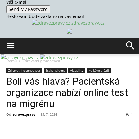
Váš e-mail
Heslo vám bude zasláno na váš email
zdravezpravy.cz
Domů
Zdravotní gramotnost
Zdravotní gramotnost
Stakeholders
Aktuality
Ke kávě a čaji
Bolí vás hlava? Pacientská
organizace nabízí online test
na migrénu
Od
zdravezpravy
-
15. 7. 2024
1