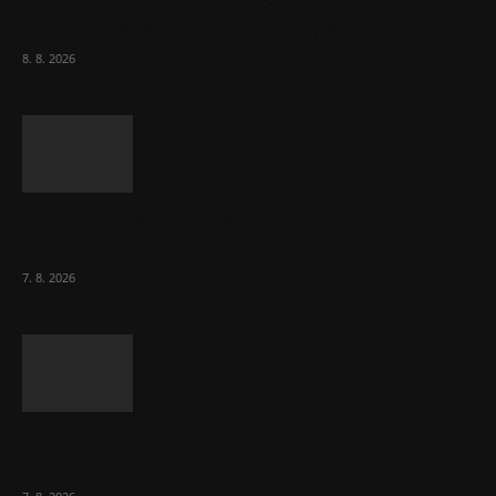
Komentář: Kdyby byl steak lékem,
Američané jsou zdraví jako řípa
8. 8. 2026
Lékárny dostaly dalších 6 000 balení
chybějícího léku na rakovinu prsu
7. 8. 2026
Bez helmy na kolo, ale ani na koloběžku
nelez, varuje BESIP