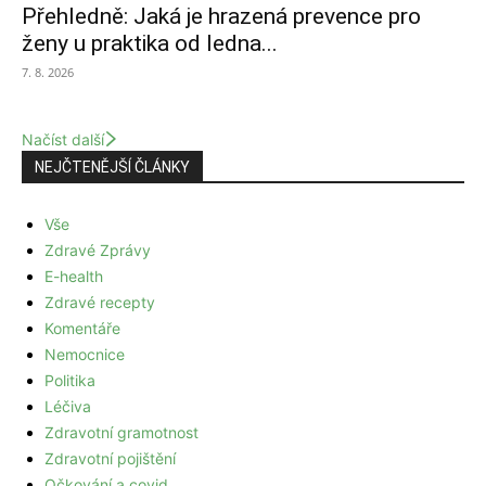
Přehledně: Jaká je hrazená prevence pro
ženy u praktika od ledna...
7. 8. 2026
Načíst další
NEJČTENĚJŠÍ ČLÁNKY
Vše
Zdravé Zprávy
E-health
Zdravé recepty
Komentáře
Nemocnice
Politika
Léčiva
Zdravotní gramotnost
Zdravotní pojištění
Očkování a covid