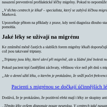
nasazení preventivní profilaktické léčby migrény. Pokud to nepomůže,
„V těchto centrech je lékař – specialista, který se zabývá léčbou migr
Marková.
Upozorňuje přitom na příklady z praxe, kdy není diagnóza dlouho stanov
pomohla.
Jaké léky se užívají na migrénu
Ke zmírnění méně častých a slabších forem migrény lékaři doporučují
což jsou takzvané triptany.
„Triptany jsou léky, které uleví při migréně, ale u žádné jiné bolesti
Pokud pacient trpí častějšími záchvaty, většinou více než pět dnů s m
„Jde o denní užití léku, o kterém je prokázáno, že sníží počet frekvenc
Pacienti s migrénou se dočkají účinnějších l
Dodává, že je prokázáno, že pozitivní efekt mají i léky ze skupiny ant
„Těmito léky ovšem disponuje pouze neurolog. V centrech také nasazuj