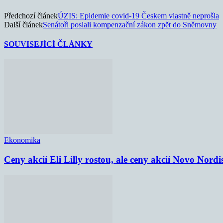
Předchozí článek
ÚZIS: Epidemie covid-19 Českem vlastně neprošla
Další článek
Senátoři poslali kompenzační zákon zpět do Sněmovny
SOUVISEJÍCÍ ČLÁNKY
Ekonomika
Ceny akcií Eli Lilly rostou, ale ceny akcií Novo Nordi