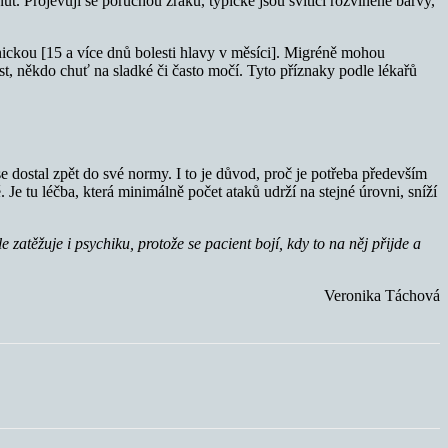
inut. Projevují se poruchou zraku, typické jsou svítící rozvlněné barvy,
nickou [15 a více dnů bolesti hlavy v měsíci]. Migréně mohou
t, někdo chuť na sladké či často močí. Tyto příznaky podle lékařů
se dostal zpět do své normy. I to je důvod, proč je potřeba především
 Je tu léčba, která minimálně počet ataků udrží na stejné úrovni, sníží
 zatěžuje i psychiku, protože se pacient bojí, kdy to na něj přijde a
Veronika Táchová