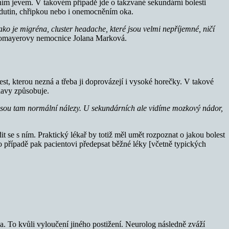
vodním jevem. V takovém případě jde o takzvané sekundární bolesti
dutin, chřipkou nebo i onemocněním oka.
ako je migréna, cluster headache, které jsou velmi nepříjemné, ničí
homayerovy nemocnice Jolana Marková.
st, kterou nezná a třeba ji doprovázejí i vysoké horečky. V takové
hlavy způsobuje.
jsou tam normální nálezy. U sekundárních ale vidíme mozkový nádor,
dit se s ním. Praktický lékař by totiž měl umět rozpoznat o jakou bolest
o případě pak pacientovi předepsat běžné léky [včetně typických
ga. To kvůli vyloučení jiného postižení. Neurolog následně zváží