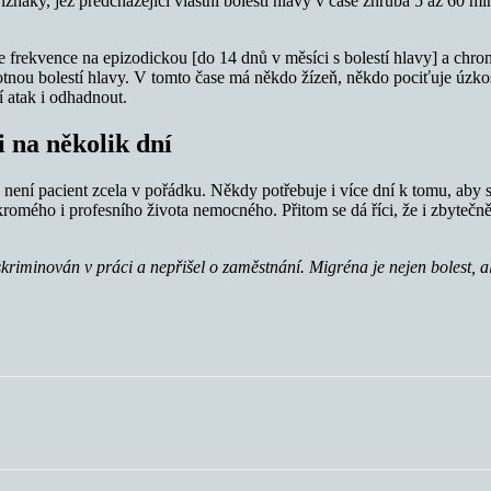
příznaky, jež předcházející vlastní bolesti hlavy v čase zhruba 5 až 60 m
e frekvence na epizodickou [do 14 dnů v měsíci s bolestí hlavy] a chro
tnou bolestí hlavy. V tomto čase má někdo žízeň, někdo pociťuje úzkos
í atak i odhadnout.
 na několik dní
k není pacient zcela v pořádku. Někdy potřebuje i více dní k tomu, aby 
kromého i profesního života nemocného. Přitom se dá říci, že i zbytečně.
kriminován v práci a nepřišel o zaměstnání. Migréna je nejen bolest, ale