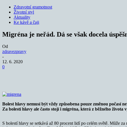
Zdravotní gramotnost
Životní styl
Aktuality
Ke kávě a čaji
Migréna je neřád. Dá se však docela úspěšn
Od
zdravezpravy
-
12. 6. 2020
0
Sdílet
Bolest hlavy nemusí být vždy způsobena pouze změnou počasí neb
Za bolestí hlavy ale často stojí i migréna, která z běžného života 
S bolestí hlavy se setkává až 80 procent lidí po celém světě. Může za