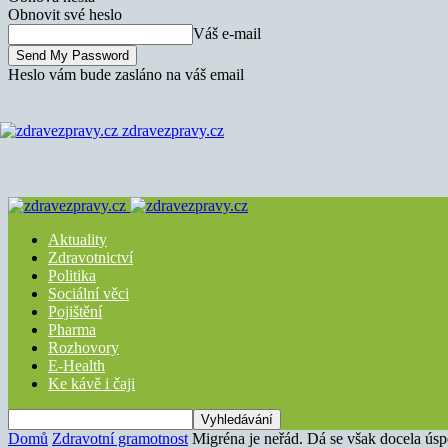
Obnovit své heslo
Váš e-mail
Heslo vám bude zasláno na váš email
zdravezpravy.cz
Aktuality
Zdravotnictví
Politika
Sociální věci
Pojištění
Pharma
Rozhovory
E-Health
Ke kávě i čaji
Domů
Zdravotní gramotnost
Migréna je neřád. Dá se však docela úspě