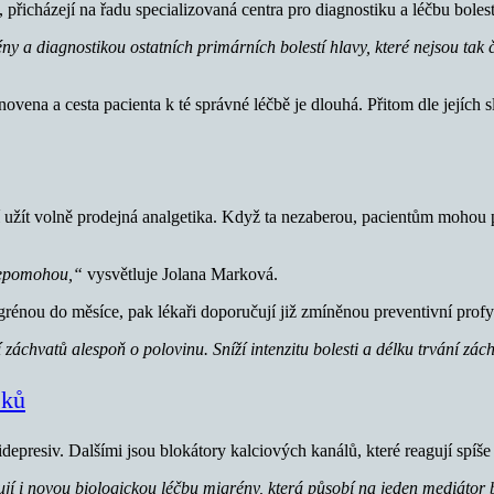
 přicházejí na řadu specializovaná centra pro diagnostiku a léčbu boles
ény a diagnostikou ostatních primárních bolestí hlavy, které nejsou tak 
ena a cesta pacienta k té správné léčbě je dlouhá. Přitom dle jejích sl
 užít volně prodejná analgetika. Když ta nezaberou, pacientům mohou p
 nepomohou,“
vysvětluje Jolana Marková.
igrénou do měsíce, pak lékaři doporučují již zmíněnou preventivní profy
í záchvatů alespoň o polovinu. Sníží intenzitu bolesti a délku trvání zác
éků
idepresiv. Dalšími jsou blokátory kalciových kanálů, které reagují spíš
í i novou biologickou léčbu migrény, která působí na jeden mediátor bo