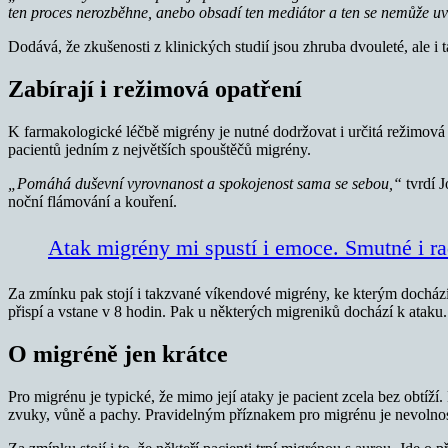
ten proces nerozběhne, anebo obsadí ten mediátor a ten se nemůže uv
Dodává, že zkušenosti z klinických studií jsou zhruba dvouleté, ale i t
Zabírají i režimová opatření
K farmakologické léčbě migrény je nutné dodržovat i určitá režimová op
pacientů jedním z největších spouštěčů migrény.
„Pomáhá duševní vyrovnanost a spokojenost sama se sebou,“
tvrdí J
noční flámování a kouření.
Atak migrény mi spustí i emoce. Smutné i r
Za zmínku pak stojí i takzvané víkendové migrény, ke kterým dochází 
přispí a vstane v 8 hodin. Pak u některých migreniků dochází k ataku.
O migréně jen krátce
Pro migrénu je typické, že mimo její ataky je pacient zcela bez obtíží. 
zvuky, vůně a pachy. Pravidelným příznakem pro migrénu je nevolnost a