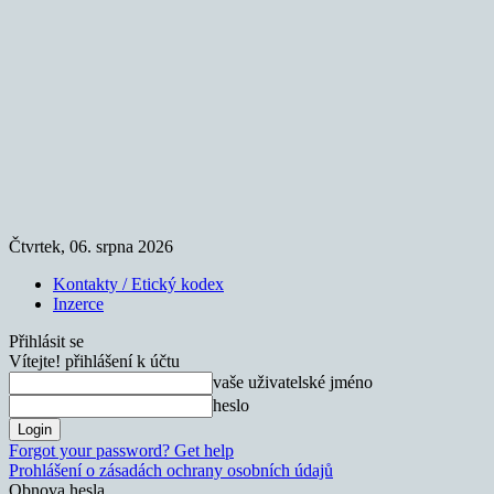
Čtvrtek, 06. srpna 2026
Kontakty / Etický kodex
Inzerce
Přihlásit se
Vítejte! přihlášení k účtu
vaše uživatelské jméno
heslo
Forgot your password? Get help
Prohlášení o zásadách ochrany osobních údajů
Obnova hesla