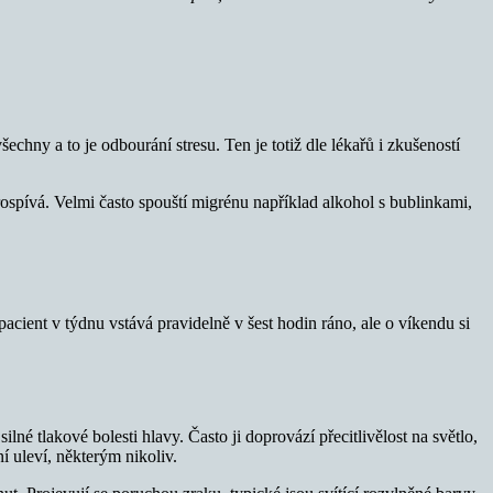
echny a to je odbourání stresu. Ten je totiž dle lékařů i zkušeností
rospívá. Velmi často spouští migrénu například alkohol s bublinkami,
cient v týdnu vstává pravidelně v šest hodin ráno, ale o víkendu si
ilné tlakové bolesti hlavy. Často ji doprovází přecitlivělost na světlo,
í uleví, některým nikoliv.