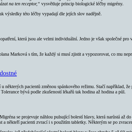
ázat na ten receptor,“
vysvětluje princip biologické léčby migrény.
ak výsledky této léčby vypadají dle jejích slov nadějně.
atření, která jsou ale velmi individuální. Jedno je však společné pro vš
olana Marková s tím, že každý si musí zjistit a vypozorovat, co mu nep
adostné
u některých pacientů změnou spánkového režimu. Stačí například, že pa
 Tolerance bývá podle zkušeností lékařů tak hodina až hodina a půl.
Migréna se projevuje náhlou pulsující bolestí hlavy, která narůstá až do s
 někteří pacienti zvrací i s použitím tabletky. Některým se po zvracen