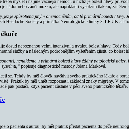
 ale třeba myslet i na jiné vážnější nemoci, u nichž je bolest hlavy prů
e nádor nebo zánět mozku, ale například i vysokým tlakem, zánětem 
vy, jež je způsobena jiným onemocněním, od té primární bolesti hlavy. J
ech Headache Society a primářka Neurologické kliniky 3. LF UK a T
 lékaře
ije dosud nepoznanou velmi intenzivní a trvalou bolest hlavy. Tedy bole
áchranné služby a následným podrobnějším vyšetřením zjistit, co bolest 
onanci, nenajdeme u primární bolesti hlavy žádný patologický nález, 
m systému,“
popisuje diagnostické metody Jolana Marková.
racejí se. Tehdy by měl člověk navštívit svého praktického lékaře a pora
oviště. Praktik by měl umět rozpoznat i základní znaky migrény. V tomt
padě pak postačí, když pacient zůstane v péči svého praktického lékaře.
ře
jde o pacienta s aurou, by měl praktik předat pacienta do péče neurolo