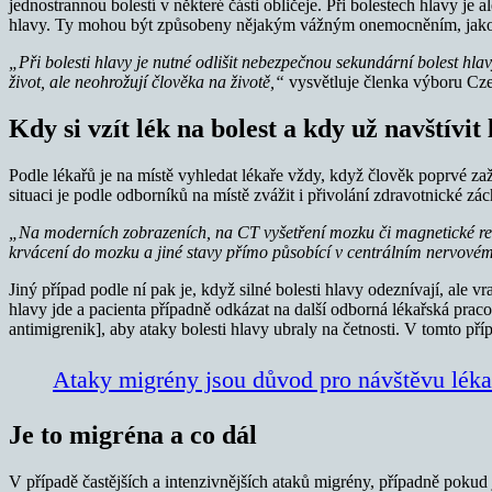
jednostrannou bolestí v některé části obličeje. Při bolestech hlavy je
hlavy. Ty mohou být způsobeny nějakým vážným onemocněním, jako j
„Při bolesti hlavy je nutné odlišit nebezpečnou sekundární bolest hla
život, ale neohrožují člověka na životě,“
vysvětluje členka výboru Cz
Kdy si vzít lék na bolest a kdy už navštívit
Podle lékařů je na místě vyhledat lékaře vždy, když člověk poprvé zaž
situaci je podle odborníků na místě zvážit i přivolání zdravotnické z
„Na moderních zobrazeních, na CT vyšetření mozku či magnetické res
krvácení do mozku a jiné stavy přímo působící v centrálním nervové
Jiný případ podle ní pak je, když silné bolesti hlavy odeznívají, ale v
hlavy jde a pacienta případně odkázat na další odborná lékařská prac
antimigrenik], aby ataky bolesti hlavy ubraly na četnosti. V tomto pří
Ataky migrény jsou důvod pro návštěvu léka
Je to migréna a co dál
V případě častějších a intenzivnějších ataků migrény, případně pokud 