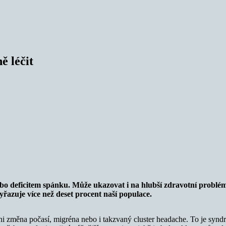
ě léčit
o deficitem spánku. Může ukazovat i na hlubší zdravotní problém
vyřazuje více než deset procent naší populace.
 ni změna počasí, migréna nebo i takzvaný cluster headache. To je synd