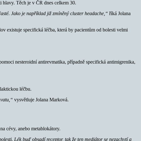
ti hlavy. Těch je v ČR dnes celkem 30.
časté. Jako je například již zmíněný cluster headache,“
říká Jolana
ov existuje specifická léčba, která by pacientům od bolesti velmi
omoci nesteroidní antirevmatika, případně specifická antimigrenika,
laktickou léčbu.
hvatu,“
vysvětluje Jolana Marková.
e na cévy, anebo metablokátory.
lesti. Lék buď obsadí receptor, tak že ten mediátor se nezachytí a