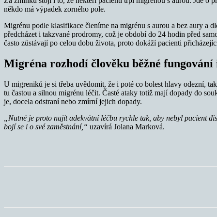
Za zmínku stojí i to, že někteří pacienti trpí migrénou s aurou. Jde o 
někdo má výpadek zorného pole.
Migrénu podle klasifikace členíme na migrénu s aurou a bez aury a dl
předcházet i takzvané prodromy, což je období do 24 hodin před samo
často zůstávají po celou dobu života, proto dokáží pacienti přicházejíc
Migréna rozhodí člověku běžné fungování i
U migreniků je si třeba uvědomit, že i poté co bolest hlavy odezní, ta
tu častou a silnou migrénu léčit. Časté ataky totiž mají dopady do sou
je, docela odstraní nebo zmírní jejich dopady.
„Nutné je proto najít adekvátní léčbu rychle tak, aby nebyl pacient dis
bojí se i o své zaměstnání,“
uzavírá Jolana Marková.
Sdílet