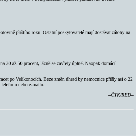
olovině příštího roku. Ostatní poskytovatelé mají dostávat zálohy na
í na 30 až 50 procent, lázně se zavřely úplně. Naopak domácí
racet po Velikonocích. Beze změn úhrad by nemocnice přišly asi o 22
o telefonu nebo e-mailu.
–ČTK/RED–