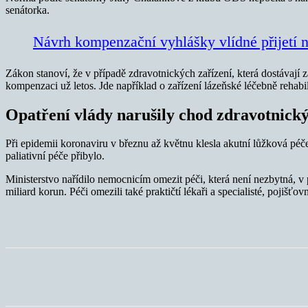
senátorka.
Návrh kompenzační vyhlášky vlídné přijetí n
Zákon stanoví, že v případě zdravotnických zařízení, která dostávají 
kompenzaci už letos. Jde například o zařízení lázeňské léčebně rehabi
Opatření vlády narušily chod zdravotnický
Při epidemii koronaviru v březnu až květnu klesla akutní lůžková péč
paliativní péče přibylo.
Ministerstvo nařídilo nemocnicím omezit péči, která není nezbytná, 
miliard korun. Péči omezili také praktičtí lékaři a specialisté, pojiš
Sdílet