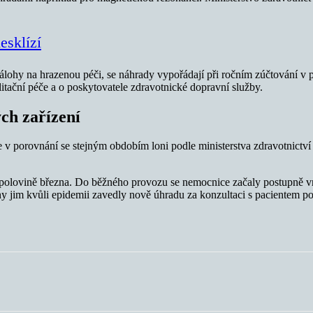
esklízí
zálohy na hrazenou péči, se náhrady vypořádají při ročním zúčtování v p
litační péče a o poskytovatele zdravotnické dopravní služby.
ch zařízení
e v porovnání se stejným obdobím loni podle ministerstva zdravotnictv
v polovině března. Do běžného provozu se nemocnice začaly postupně v
ťovny jim kvůli epidemii zavedly nově úhradu za konzultaci s pacientem p