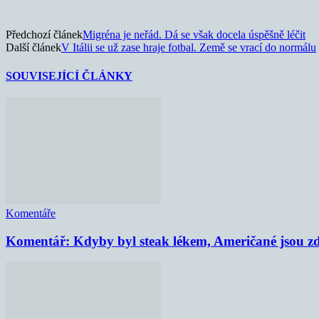
Předchozí článek
Migréna je neřád. Dá se však docela úspěšně léčit
Další článek
V Itálii se už zase hraje fotbal. Země se vrací do normálu
SOUVISEJÍCÍ ČLÁNKY
Komentáře
Komentář: Kdyby byl steak lékem, Američané jsou zd