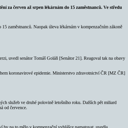
štění za červen až srpen lékárnám do 15 zaměstnanců. Ve středu
en do 15 zaměstnanců. Naopak úleva lékárnám v kompenzačním zákoně
erzi, uvedl senátor Tomáš Goláň [Senátor 21]. Reagoval tak na obavy
 během koronavirové epidemie. Ministerstvo zdravotnictví ČR [MZ ČR]
ch služeb ve druhé polovině letošního roku. Dalších pět miliard
ná od července.
ví by na to mělo v kompenzační vyhlášce pamatovat, uvedla