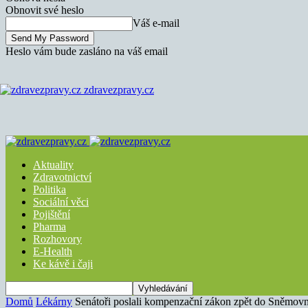
Obnovit své heslo
Váš e-mail
Heslo vám bude zasláno na váš email
zdravezpravy.cz
Aktuality
Zdravotnictví
Politika
Sociální věci
Pojištění
Pharma
Rozhovory
E-Health
Ke kávě i čaji
Domů
Lékárny
Senátoři poslali kompenzační zákon zpět do Sněmov