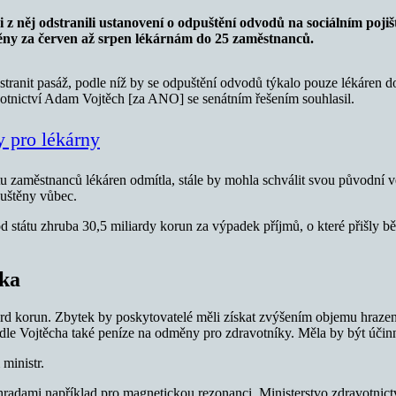
z něj odstranili ustanovení o odpuštění odvodů na sociálním poji
štěny za červen až srpen lékárnám do 25 zaměstnanců.
dstranit pasáž, podle níž by se odpuštění odvodů týkalo pouze lékár
votnictví Adam Vojtěch [za ANO] se senátním řešením souhlasil.
y pro lékárny
zaměstnanců lékáren odmítla, stále by mohla schválit svou původní v
uštěny vůbec.
 státu zhruba 30,5 miliardy korun za výpadek příjmů, o které přišly
ška
rd korun. Zbytek by poskytovatelé měli získat zvýšením objemu hrazený
 podle Vojtěcha také peníze na odměny pro zdravotníky. Měla by být účin
ministr.
adami například pro magnetickou rezonanci. Ministerstvo zdravotnict