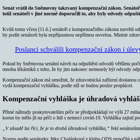
Senát vrátil do Sněmovny takzvaný kompenzační zákon. Senátoři 
totiž senátoři v jiné normě doporučili to, aby byly odvody odpu
Kvůli tomu včera [11.6.] senátoři z kompenzačního zákona navrhli o
by podle senátorů byla nepřípustnou nepřímou novelou. Ministr zdra
Poslanci schválili kompenzační zákon i úlev
Pokud by Sněmovna senátní návrh na odpuštění odvodů většímu počtu 
mnoha lékárníků z toho, že by jim nakonec nemusely být odvody odp
Kompenzační zákon má umožnit, že zdravotnická zařízení dostanou od
vydá kompenzační vyhlášku, podle níž se budou peníze proplácet.
Kompenzační vyhláška je úhradová vyhlá
Přímé náhrady poskytovatelům péče se předpokládají ve výši 27 milia
korun by mělo jít na péči o lidi s nemocí covid-19. Vyhláška zajistí
„V zásadě lze říci, že je to druhá úhradová vyhláška,“
řekl senátorům 
Norma podle senátorky Jitky Chalánkové z klubu ODS nepočítá s náhr