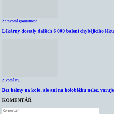
Zdravotní gramotnost
Lékárny dostaly dalších 6 000 balení chybějícího lék
Životní styl
Bez helmy na kolo, ale ani na koloběžku nelez, varu
KOMENTÁŘ