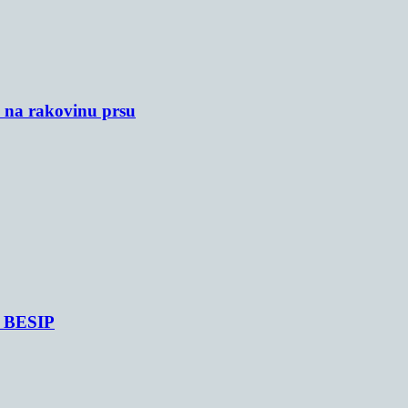
u na rakovinu prsu
je BESIP