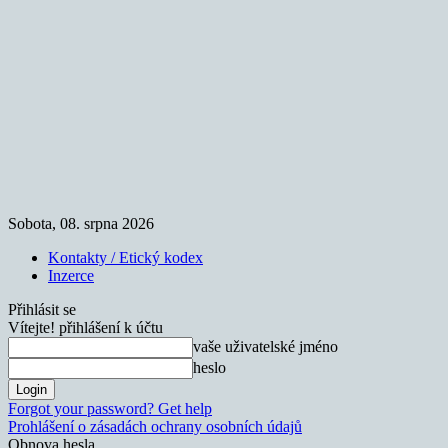
Sobota, 08. srpna 2026
Kontakty / Etický kodex
Inzerce
Přihlásit se
Vítejte! přihlášení k účtu
vaše uživatelské jméno
heslo
Forgot your password? Get help
Prohlášení o zásadách ochrany osobních údajů
Obnova hesla