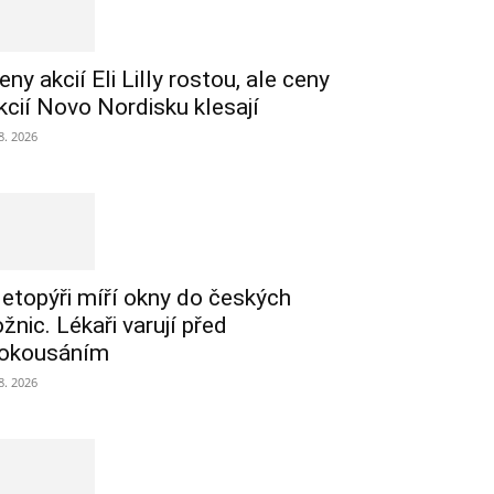
eny akcií Eli Lilly rostou, ale ceny
kcií Novo Nordisku klesají
 8. 2026
etopýři míří okny do českých
ožnic. Lékaři varují před
okousáním
 8. 2026