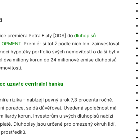
a
ce premiéra Petra Fialy [ODS] do
dluhopisů
VELOPMENT
.
Premiér si totiž podle nich loni zainvestoval
mocí hypotéky portfolio svých nemovitostí o další byt v
al dva miliony korun do 24 milionové emise dluhopisů
emovitosti.
ec uzavře centrální banka
e rizika – nabízejí pevný úrok 7,3 procenta ročně.
ční poradce, se dá důvěřovat. Uvedená společnost má
miliardy korun. Investorům u svých dluhopisů nabízí
platě. Dluhopisy jsou určené pro omezený okruh lidí,
m prostředků.