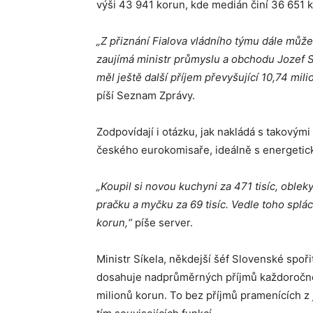
výši 43 941 korun, kde medián činí 36 651 
„Z přiznání Fialova vládního týmu dále můž
zaujímá ministr průmyslu a obchodu Jozef Sík
měl ještě další příjem převyšující 10,74 mil
píší Seznam Zprávy.
Zodpovídají i otázku, jak nakládá s takovým
českého eurokomisaře, ideálně s energeti
„Koupil si novou kuchyni za 471 tisíc, obleky
pračku a myčku za 69 tisíc. Vedle toho splá
korun,“
píše server.
Ministr Síkela, někdejší šéf Slovenské spořit
dosahuje nadprůměrných příjmů každoročně.
milionů korun. To bez příjmů pramenících z