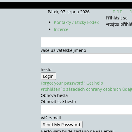
Pátek, 07. srpna 2026
Přihlásit se
Kontakty / Etický kodex
Vítejte! přihl
Inzerce
vaše uživatelské jméno
heslo
Forgot your password? Get help
Prohlášení o zásadách ochrany osobních údaj
Obnova hesla
Obnovit své heslo
Váš e-mail
Heslo vám bude zasláno na váš email