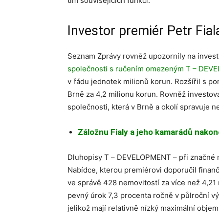
tím souvisejících funkcí.
Investor premiér Petr Fial
Seznam Zprávy rovněž upozornily na investi
společnosti s ručením omezeným T – DE
v řádu jednotek milionů korun. Rozšířil s po
Brně za 4,2 milionu korun. Rovněž investov
společnosti, která v Brně a okolí spravuje n
Záložnu Fialy a jeho kamarádů nakon
Dluhopisy T – DEVELOPMENT – při značné míř
Nabídce, kterou premiérovi doporučil finan
ve správě 428 nemovitostí za více než 4,21 
pevný úrok 7,3 procenta ročně v půlroční vý
jelikož mají relativně nízký maximální obje