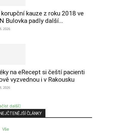
 korupční kauze z roku 2018 ve
N Bulovka padly další...
 8. 2026
éky na eRecept si čeští pacienti
ově vyzvednou i v Rakousku
 8. 2026
číst další
NEJČTENĚJŠÍ ČLÁNKY
Vše