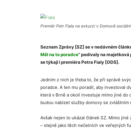
Premiér Petr Fiala na exkurzi v Domově sociáln
Seznam Zprávy [SZ] se v nedávném článku
Měl na to poradce
” podívaly na majetková p
se týkají i premiéra Petra Fialy [ODS].
Jedním z nich je třeba to, že při správě svý
poradce. A ten mu poradil, aby investoval dv
která v Brně a okolí investuje mimo jiné do
budou nabízet služby domovy se zvláštním
Avšak nejen to ukázal článek SZ. Mimo jiné 
– stejně jako těch nečelních ve veřejných f