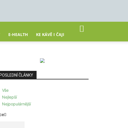
Y
E-HEALTH
KE KÁVĚ I ČAJI
POSLEDNÍ ČLÁNKY
Vše
Nejlepší
Nejpopulárnější
ce