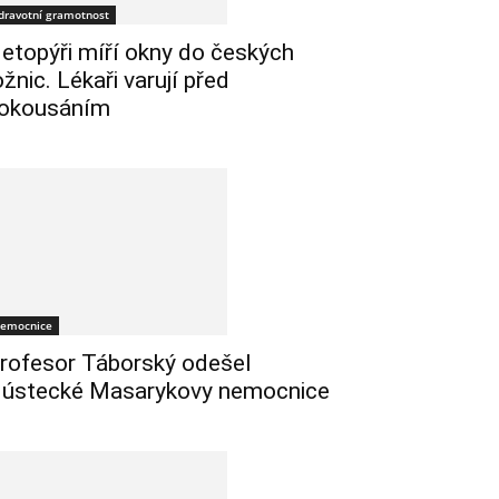
dravotní gramotnost
etopýři míří okny do českých
ožnic. Lékaři varují před
okousáním
emocnice
rofesor Táborský odešel
 ústecké Masarykovy nemocnice