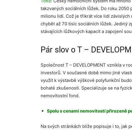
Totiž
: Český nemocniční systém má mnoho a
takzvaných sociálních lůžek. Do roku 2050 
milionu lidí. Což je třikrát více lidí závis
chybět až 70 tisíc sociálních lůžek. Jediný z
stávajících lůžkových kapacit a zapojení so
Pár slov o T – DEVELOPME
Společnost T – DEVELOPMENT vznikla v roc
investorů. V současné době mimo jiné vlastn
využít k výstavbě výškové polyfunkční budov
bohaté zkušenosti. Specializuje se na fyzick
nemovitostní fond.
Spolu s cenami nemovitostí přirozeně p
Na svých stránkách blíže popisuje i to, jak p