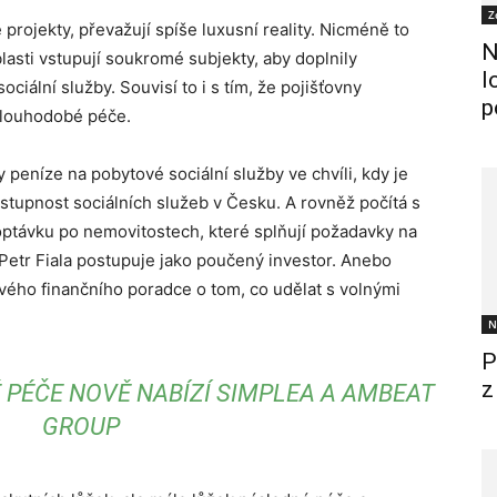
Z
 projekty, převažují spíše luxusní reality. Nicméně to
N
blasti vstupují soukromé subjekty, aby doplnily
l
iální služby. Souvisí to i s tím, že pojišťovny
p
 dlouhodobé péče.
y peníze na pobytové sociální služby ve chvíli, kdy je
tupnost sociálních služeb v Česku. A rovněž počítá s
optávku po nemovitostech, které splňují požadavky na
 Petr Fiala postupuje jako poučený investor. Anebo
svého finančního poradce o tom, co udělat s volnými
N
P
z
 PÉČE NOVĚ NABÍZÍ SIMPLEA A AMBEAT
GROUP