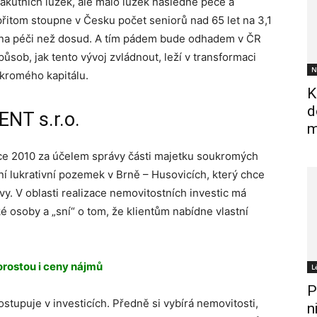
kutních lůžek, ale málo lůžek následné péče a
přitom stoupne v Česku počet seniorů nad 65 let na 3,1
lých na péči než dosud. A tím pádem bude odhadem v ČR
působ, jak tento vývoj zvládnout, leží v transformaci
N
ukromého kapitálu.
K
d
NT s.r.o.
m
e 2010 za účelem správy části majetku soukromých
í lukrativní pozemek v Brně – Husovicích, který chce
y. V oblasti realizace nemovitostních investic má
é osoby a „sní“ o tom, že klientům nabídne vlastní
orostou i ceny nájmů
L
P
ostupuje v investicích. Předně si vybírá nemovitosti,
n