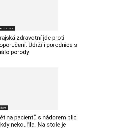
emocnice
rajská zdravotní jde proti
oporučení. Udrží i porodnice s
álo porody
éčiva
ětina pacientů s nádorem plic
ikdy nekouřila. Na stole je