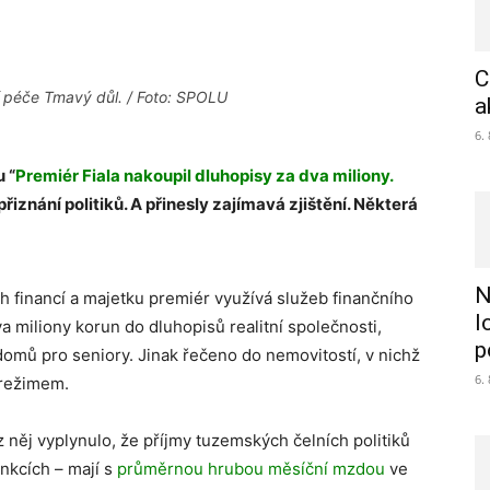
C
í péče Tmavý důl. / Foto: SPOLU
a
6.
 “
Premiér Fiala nakoupil dluhopisy za dva miliony.
řiznání politiků. A přinesly zajímavá zjištění. Některá
N
ch financí a majetku premiér využívá služeb finančního
l
a miliony korun do dluhopisů realitní společnosti,
p
 domů pro seniory. Jinak řečeno do nemovitostí, v nichž
6.
 režimem.
z něj vyplynulo, že příjmy tuzemských čelních politiků
unkcích – mají s
průměrnou hrubou měsíční mzdou
ve