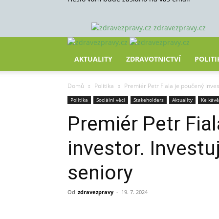
zdravezpravy.cz
AKTUALITY
ZDRAVOTNICTVÍ
POLITI
Domů
Politika
Premiér Petr Fiala je poučený inve
Politika
Sociální věci
Stakeholders
Aktuality
Ke kávě
Premiér Petr Fia
investor. Invest
seniory
Od
zdravezpravy
-
19. 7. 2024
Sdílet