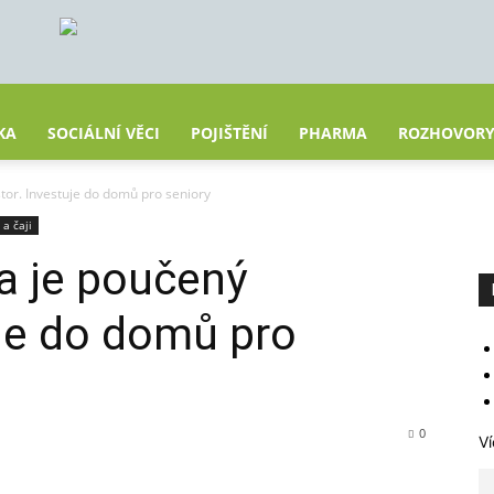
KA
SOCIÁLNÍ VĚCI
POJIŠTĚNÍ
PHARMA
ROZHOVOR
stor. Investuje do domů pro seniory
 a čaji
la je poučený
uje do domů pro
0
Ví