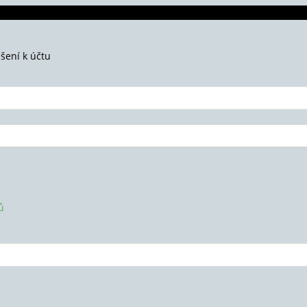
ášení k účtu
ů