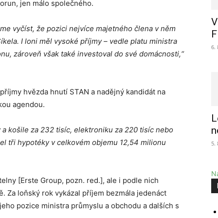
korun, jen málo společného.
V
eme vyčíst, že pozici nejvíce majetného člena v něm
F
ela. I loni měl vysoké příjmy – vedle platu ministra
6.
ionu, zároveň však také investoval do své domácnosti,“
i příjmy hvězda hnutí STAN a nadějný kandidát na
ckou agendou.
L
n
 a košile za 232 tisíc, elektroniku za 220 tisíc nebo
cel tři hypotéky v celkovém objemu 12,54 milionu
5.
Na
elny [Erste Group, pozn. red.], ale i podle nich
 Za loňský rok vykázal příjem bezmála jedenáct
 jeho pozice ministra průmyslu a obchodu a dalších s