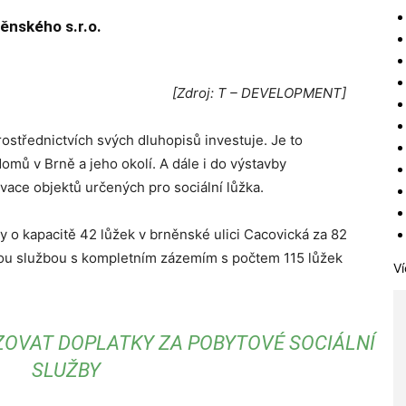
ěnského s.r.o.
[Zdroj: T – DEVELOPMENT]
prostřednictvích svých dluhopisů investuje. Je to
mů v Brně a jeho okolí. A dále i do výstavby
ace objektů určených pro sociální lůžka.
y o kapacitě 42 lůžek v brněnské ulici Cacovická za 82
ou službou s kompletním zázemím s počtem 115 lůžek
Ví
ZOVAT DOPLATKY ZA POBYTOVÉ SOCIÁLNÍ
SLUŽBY