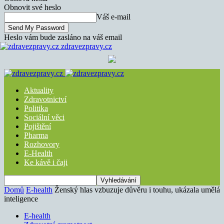
Obnovit své heslo
Váš e-mail
Heslo vám bude zasláno na váš email
zdravezpravy.cz
Aktuality
Zdravotnictví
Politika
Sociální věci
Pojištění
Pharma
Rozhovory
E-Health
Ke kávě i čaji
Domů
E-health
Ženský hlas vzbuzuje důvěru i touhu, ukázala umělá
inteligence
E-health