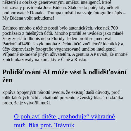
některé i s obrázky generovanými umělou inteligencí, které
kritizovaly prezidenta Joea Bidena. Stalo se to poté, kdy někteří
podporovatelé Donalda Trumpa umístili na svoje fotografie nápis –
My Bidena volit nebudeme!
Zatímco mnoho z těchto postů bylo autentických, více než 700
pocházelo z falešných účtů. Mnoho profilů se uvádělo jako mladé
ženy ze států Illinois nebo Floridy. Jeden profil se jmenoval
PatriotGal1480. Jazyk mnoha z těchto účtů zněl téměř identický a
účty doprovázely fotografie vygenerované umělou inteligencí.
Případně ukradené jiným uživatelům. Agentura AP uvádí, že mnohé
z nich ukazovaly na kontakty v Číně a Rusku.
Polidšťování AI může vést k odlidšťování
žen
Zpráva Spojených národů uvedla, že existují další důvody, proč
tolik falešných účtů a chatbotů prezentuje ženský hlas. To zkrátka
proto, že je vytvořili muži.
O pohlaví dítěte „rozhoduje“ výhradně
muž, říká prof. Trávník