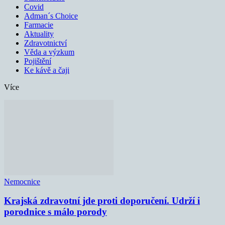
Covid
Adman´s Choice
Farmacie
Aktuality
Zdravotnictví
Věda a výzkum
Pojištění
Ke kávě a čaji
Více
Nemocnice
Krajská zdravotní jde proti doporučení. Udrží i
porodnice s málo porody