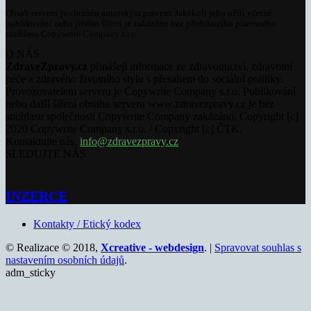
Obsah serveru je chráněn autorským právem. Jakékoli jeho užití včetně
publikování nebo jiného šíření je zakázáno bez předchozího písemného
souhlasu Copywrite Company s.r.o.
O NÁS
ZdraveZpravy.cz
přinášejí informace ze zdravotnictví, zdravotní
péče a zdravého životního stylu s přesahem do sociální politiky.
Provozovatelem serveru je Copywrite Company s.r.o. Publikování
nebo další šíření obsahu serveru www.zdravezpravy.cz je bez
souhlasu společnosti Copywrite Company zakázáno. Copyright [c]
2020 Copywrite Company s.r.o. / Copyright [c] ČTK.
Kontaktujte nás:
info@zdravezpravy.cz
SLEDUJTE NÁS
INZERCE
Kontakty / Etický kodex
© Realizace © 2018,
Xcreative - webdesign
. |
Spravovat souhlas s
nastavením osobních údajů
.
adm_sticky