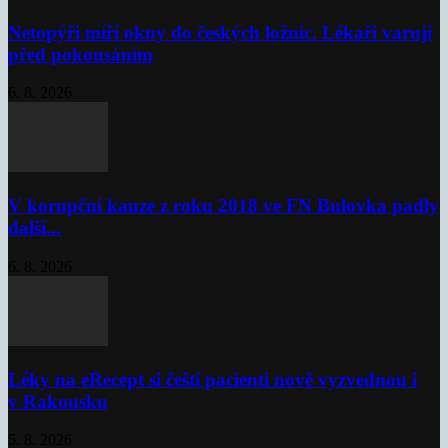
Netopýři míří okny do českých ložnic. Lékaři varují
před pokousáním
6. 8. 2026
V korupční kauze z roku 2018 ve FN Bulovka padly
další...
6. 8. 2026
Léky na eRecept si čeští pacienti nově vyzvednou i
v Rakousku
5. 8. 2026