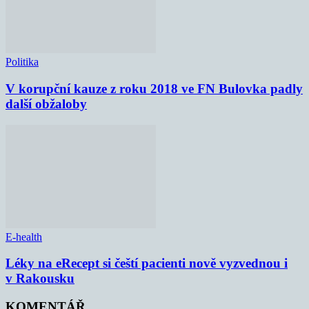
Politika
V korupční kauze z roku 2018 ve FN Bulovka padly
další obžaloby
E-health
Léky na eRecept si čeští pacienti nově vyzvednou i
v Rakousku
KOMENTÁŘ