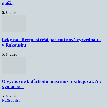
další...
6. 8. 2026
Léky na eRecept si čeští pacienti nově vyzvednou i
v Rakousku
5. 8. 2026
O výchovné k důchodu musí muži i zabojovat. Ale
vyplatí se...
5. 8. 2026
Načíst další