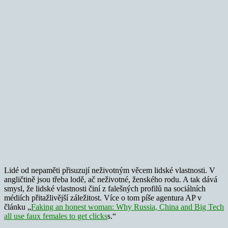
Lidé od nepaměti přisuzují neživotným věcem lidské vlastnosti. V
angličtině jsou třeba lodě, ač neživotné, ženského rodu. A tak dává
smysl, že lidské vlastnosti činí z falešných profilů na sociálních
médiích přitažlivější záležitost. Více o tom píše agentura AP v
článku „
Faking an honest woman: Why Russia, China and Big Tech
all use faux females to get clicks
s.“