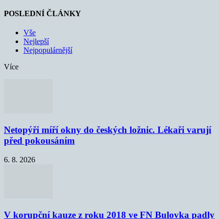
POSLEDNÍ ČLÁNKY
Vše
Nejlepší
Nejpopulárnější
Více
Netopýři míří okny do českých ložnic. Lékaři varují
před pokousáním
6. 8. 2026
V korupční kauze z roku 2018 ve FN Bulovka padly