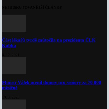
NEJDISKUTOVANĚJŠÍ ČLÁNKY
Část lékařů tvrdě zaútočila na prezidenta ČLK
Kubka
6. 12. 2021
Ministr Válek ocenil domov pro seniory za 70 000
měsíčně
10. 3. 2023