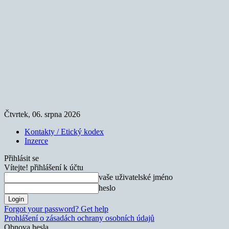
Čtvrtek, 06. srpna 2026
Kontakty / Etický kodex
Inzerce
Přihlásit se
Vítejte! přihlášení k účtu
vaše uživatelské jméno
heslo
Forgot your password? Get help
Prohlášení o zásadách ochrany osobních údajů
Obnova hesla