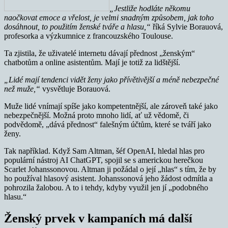
„Jestliže hodláte někomu
naočkovat emoce a vřelost, je velmi snadným způsobem, jak toho
dosáhnout, to použitím ženské tváře a hlasu,“
říká Sylvie Borauová,
profesorka a výzkumnice z francouzského Toulouse.
Ta zjistila, že uživatelé internetu dávají přednost „ženským“
chatbotům a online asistentům. Mají je totiž za lidštější.
„Lidé mají tendenci vidět ženy jako přívětivější a méně nebezpečné
než muže,“
vysvětluje Borauová.
Muže lidé vnímají spíše jako kompetentnější, ale zároveň také jako
nebezpečnější. Možná proto mnoho lidí, ať už vědomě, či
podvědomě, „dává přednost“ falešným účtům, které se tváří jako
ženy.
Tak například. Když Sam Altman, šéf OpenAI, hledal hlas pro
populární nástroj AI ChatGPT, spojil se s americkou herečkou
Scarlet Johanssonovou. Altman ji požádal o její „hlas“ s tím, že by
ho používal hlasový asistent. Johanssonová jeho žádost odmítla a
pohrozila žalobou. A to i tehdy, kdyby využil jen jí „podobného
hlasu.“
Ženský prvek v kampaních má další