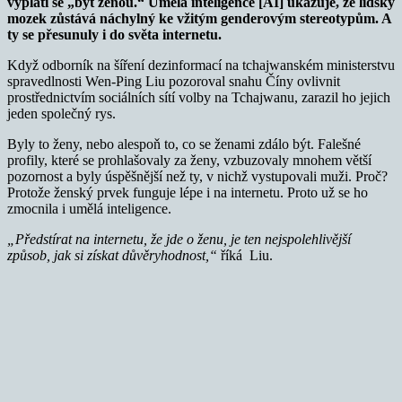
vyplatí se „být ženou.“ Umělá inteligence [AI] ukazuje, že lidský
mozek zůstává náchylný ke vžitým genderovým stereotypům. A
ty se přesunuly i do světa internetu.
Když odborník na šíření dezinformací na tchajwanském ministerstvu
spravedlnosti Wen-Ping Liu pozoroval snahu Číny ovlivnit
prostřednictvím sociálních sítí volby na Tchajwanu, zarazil ho jejich
jeden společný rys.
Byly to ženy, nebo alespoň to, co se ženami zdálo být. Falešné
profily, které se prohlašovaly za ženy, vzbuzovaly mnohem větší
pozornost a byly úspěšnější než ty, v nichž vystupovali muži. Proč?
Protože ženský prvek funguje lépe i na internetu. Proto už se ho
zmocnila i umělá inteligence.
„Předstírat na internetu, že jde o ženu, je ten nejspolehlivější
způsob, jak si získat důvěryhodnost,“
říká Liu.