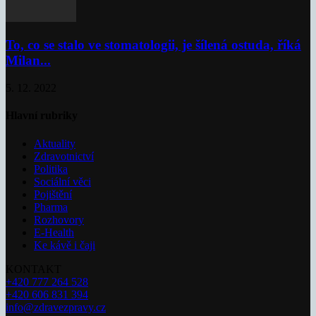
To, co se stalo ve stomatologii, je šílená ostuda, říká
Milan...
5. 12. 2022
Hlavní rubriky
Aktuality
Zdravotnictví
Politika
Sociální věci
Pojištění
Pharma
Rozhovory
E-Health
Ke kávě i čaji
KONTAKT
+420 777 264 528
+420 606 831 394
info@zdravezpravy.cz