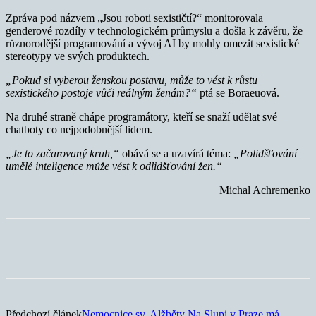
Zpráva pod názvem „Jsou roboti sexističtí?“ monitorovala
genderové rozdíly v technologickém průmyslu a došla k závěru, že
různorodější programování a vývoj AI by mohly omezit sexistické
stereotypy ve svých produktech.
„Pokud si vyberou ženskou postavu, může to vést k růstu
sexistického postoje vůči reálným ženám?“
ptá se Boraeuová.
Na druhé straně chápe programátory, kteří se snaží udělat své
chatboty co nejpodobnější lidem.
„Je to začarovaný kruh,“
obává se a uzavírá téma:
„Polidšťování
umělé inteligence může vést k odlidšťování žen.“
Michal Achremenko
Předchozí článek
Nemocnice sv. Alžběty Na Slupi v Praze má