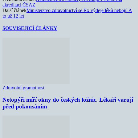
akreditaci ČSAZ
Další článek
Ministerstvo zdravotnictví se Rx výdeje léků nebojí. A
to už 12 let
SOUVISEJÍCÍ ČLÁNKY
Zdravotní gramotnost
Netopýři míří okny do českých ložnic. Lékaři varují
před pokousáním