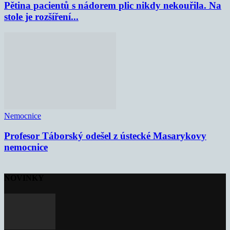
Pětina pacientů s nádorem plic nikdy nekouřila. Na
stole je rozšíření...
Nemocnice
Profesor Táborský odešel z ústecké Masarykovy
nemocnice
NOVINKY