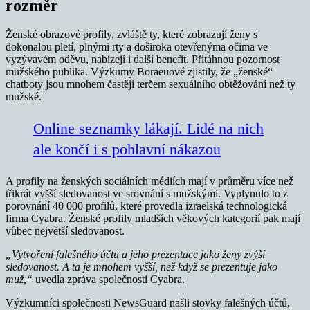
rozměr
Ženské obrazové profily, zvláště ty, které zobrazují ženy s
dokonalou pletí, plnými rty a doširoka otevřenýma očima ve
vyzývavém oděvu, nabízejí i další benefit. Přitáhnou pozornost
mužského publika. Výzkumy Boraeuové zjistily, že „ženské“
chatboty jsou mnohem častěji terčem sexuálního obtěžování než ty
mužské.
Online seznamky lákají. Lidé na nich
ale končí i s pohlavní nákazou
A profily na ženských sociálních médiích mají v průměru více než
třikrát vyšší sledovanost ve srovnání s mužskými. Vyplynulo to z
porovnání 40 000 profilů, které provedla izraelská technologická
firma Cyabra. Ženské profily mladších věkových kategorií pak mají
vůbec největší sledovanost.
„Vytvoření falešného účtu a jeho prezentace jako ženy zvýší
sledovanost. A ta je mnohem vyšší, než když se prezentuje jako
muž,“
uvedla zpráva společnosti Cyabra.
Výzkumníci společnosti NewsGuard našli stovky falešných účtů,