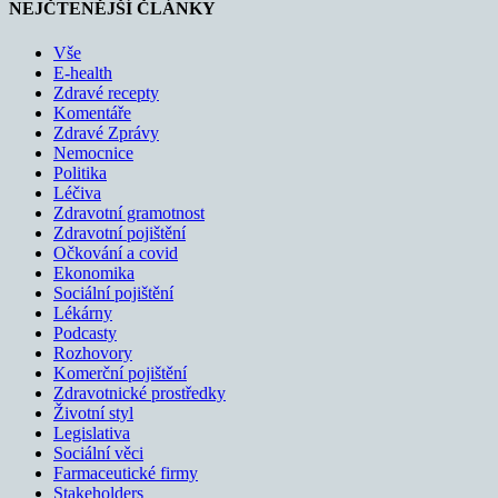
NEJČTENĚJŠÍ ČLÁNKY
Vše
E-health
Zdravé recepty
Komentáře
Zdravé Zprávy
Nemocnice
Politika
Léčiva
Zdravotní gramotnost
Zdravotní pojištění
Očkování a covid
Ekonomika
Sociální pojištění
Lékárny
Podcasty
Rozhovory
Komerční pojištění
Zdravotnické prostředky
Životní styl
Legislativa
Sociální věci
Farmaceutické firmy
Stakeholders