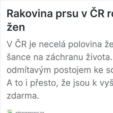
Rakovina prsu v ČR r
žen
V ČR je necelá polovina že
šance na záchranu života.
odmítavým postojem ke sc
A to i přesto, že jsou k vy
zdarma.
zdravezpravy.cz