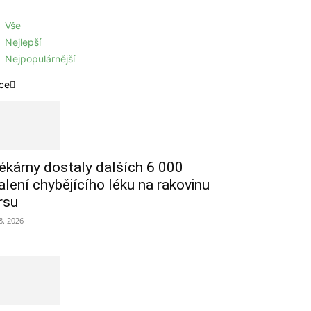
Vše
Nejlepší
Nejpopulárnější
ce
ékárny dostaly dalších 6 000
alení chybějícího léku na rakovinu
rsu
 8. 2026