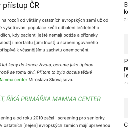
ý přístup ČR
B
k
7.
 na rozdíl od většiny ostatních evropských zemí už od
 vyšetřování populace kvůli odhalení léčitelného
ch, kdy pacienti ještě nemají potíže a příznaky.
cnost] i mortalitu [úmrtnost] u screeningovaného
 přispívá k včasnějšímu záchytu onemocnění.
P
 let ženy do konce života, bereme jako úplnou
p
opě se tomu diví. Přitom to bylo docela těžké
l
amma center
Miroslava Skovajsová.
7.
ÁT, ŘÍKÁ PRIMÁŘKA MAMMA CENTER
ening a od roku 2010 začal i screening pro seniorky.
C
. V ostatních [nejen] evropských zemích mají upravenou