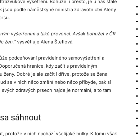
trazvukové vyšetření. Bohužel i přesto, je u nás stále
k jsou podle náměstkyně ministra zdravotnictví Aleny
prsu.
ným vyšetřením a také prevencí. Avšak bohužel v ČR
íc žen,“
vysvětluje Alena Šteflová.
 může podceňování pravidelného samovyšetření a
Doporučená hranice, kdy začít s pravidelným
 ženy. Dobré je ale začít i dříve, protože se žena
kud se v nich něco změní nebo něco přibyde, pak si
e svých zdravých prsech najde je normální, a to tam
rsa sáhnout
t, protože v nich nachází všelijaké bulky. K tomu však