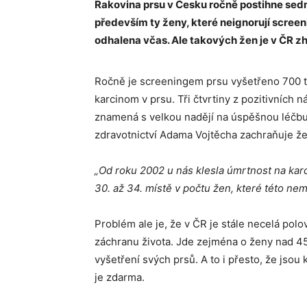
Rakovina prsu v Česku ročně postihne sedm 
především ty ženy, které neignorují screen
odhalena včas. Ale takových žen je v ČR z
Ročně je screeningem prsu vyšetřeno 700 tis
karcinom v prsu. Tři čtvrtiny z pozitivních 
znamená s velkou nadějí na úspěšnou léčbu.
zdravotnictví Adama Vojtěcha zachraňuje žen
„Od roku 2002 u nás klesla úmrtnost na ka
30. až 34. místě v počtu žen, které této ne
Problém ale je, že v ČR je stále necelá pol
záchranu života. Jde zejména o ženy nad 4
vyšetření svých prsů. A to i přesto, že jsou
je zdarma.