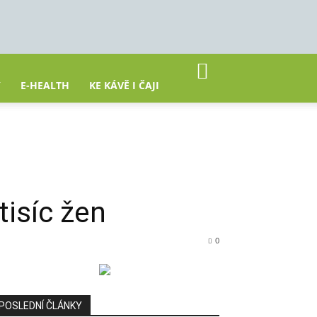
Y
E-HEALTH
KE KÁVĚ I ČAJI
isíc žen
0
POSLEDNÍ ČLÁNKY