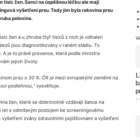
tisíc žen. Šanci na úspěšnou léčbu ale mají
ingová vyšetření prsu. Tedy jim byla rakovina prsu
hruba polovina.
íc žen a u zhruba čtyř tisíců z nich je odhalen
Ví
nálezů jsou diagnostikovány v raném stádiu. To
 A je to právě prevence, která podle ministra
ám jejich životy.
L
rcinom prsu o 30 %. ČR je mezi evropskými zeměmi na
b
moci podlehnou,“
vysvětluje.
p
7.
ovina žen, které se dobrovolně vzdávají šance na
5 let s odmítavým postojem ke screeningovému
 k vyšetření zvány zdravotními pojišťovnami a vyšetření