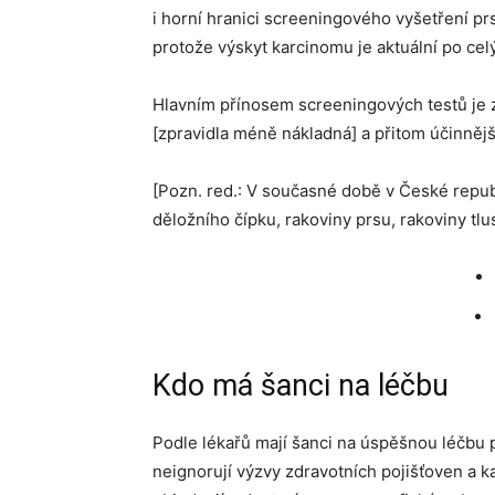
i horní hranici screeningového vyšetření prs
protože výskyt karcinomu je aktuální po celý
Hlavním přínosem screeningových testů je 
[zpravidla méně nákladná] a přitom účinnějš
[Pozn. red.: V současné době v České repu
děložního čípku, rakoviny prsu, rakoviny tlu
Kdo má šanci na léčbu
Podle lékařů mají šanci na úspěšnou léčbu
neignorují výzvy zdravotních pojišťoven a 