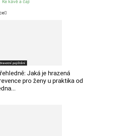
Ke kávě a čaji
ce
dravotní pojištění
řehledně: Jaká je hrazená
revence pro ženy u praktika od
edna...