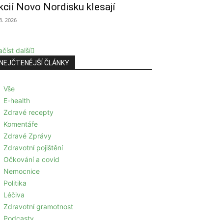
kcií Novo Nordisku klesají
 8. 2026
číst další
NEJČTENĚJŠÍ ČLÁNKY
Vše
E-health
Zdravé recepty
Komentáře
Zdravé Zprávy
Zdravotní pojištění
Očkování a covid
Nemocnice
Politika
Léčiva
Zdravotní gramotnost
Podcasty