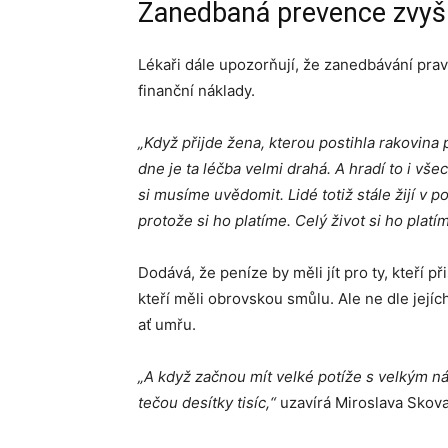
Zanedbaná prevence zvyšu
Lékaři dále upozorňují, že zanedbávání pra
finanční náklady.
„Když přijde žena, kterou postihla rakovina
dne je ta léčba velmi drahá. A hradí to i vš
si musíme uvědomit. Lidé totiž stále žijí v p
protože si ho platíme. Celý život si ho platí
Dodává, že peníze by měli jít pro ty, kteří
kteří měli obrovskou smůlu. Ale ne dle jejích 
ať umřu.
„A když začnou mít velké potíže s velkým ná
tečou desítky tisíc,“
uzavírá Miroslava Skov