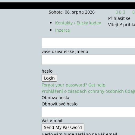
Sobota, 08. srpna 2026
Přihlásit se
Kontakty / Etický kodex
Vítejte! přihl
Inzerce
vaše uživatelské jméno
heslo
Forgot your password? Get help
Prohlášení o zásadách ochrany osobních údaj
Obnova hesla
Obnovit své heslo
Váš e-mail
Heslo vám bude zasláno na váš email