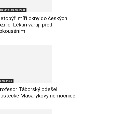
dravotní gramotnost
etopýři míří okny do českých
ožnic. Lékaři varují před
okousáním
emocnice
rofesor Táborský odešel
 ústecké Masarykovy nemocnice