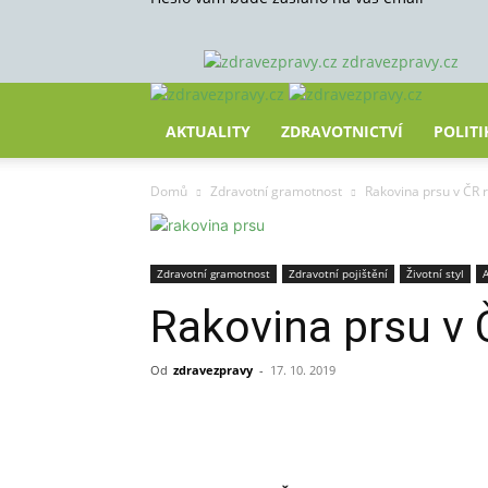
zdravezpravy.cz
AKTUALITY
ZDRAVOTNICTVÍ
POLITI
Domů
Zdravotní gramotnost
Rakovina prsu v ČR 
Zdravotní gramotnost
Zdravotní pojištění
Životní styl
A
Rakovina prsu v 
Od
zdravezpravy
-
17. 10. 2019
Sdílet