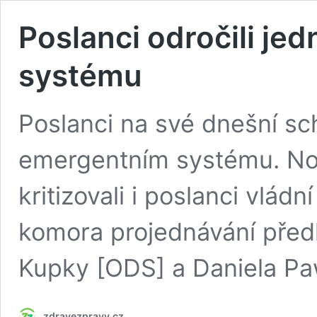
Poslanci odročili je
systému
Poslanci na své dnešní schů
emergentním systému. Nov
kritizovali i poslanci vlá
komora projednávání předl
Kupky [ODS] a Daniela P
zdravezpravy.cz