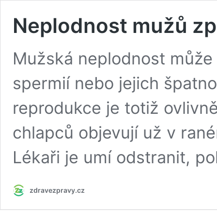
Neplodnost mužů z
Mužská neplodnost může m
spermií nebo jejich špatn
reprodukce je totiž ovlivn
chlapců objevují už v ran
Lékaři je umí odstranit, po
zdravezpravy.cz