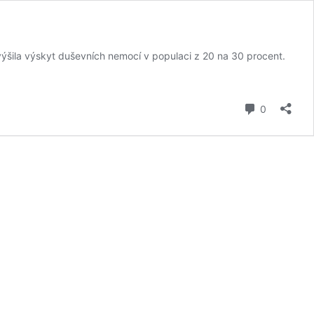
výšila výskyt duševních nemocí v populaci z 20 na 30 procent.
komentář
0