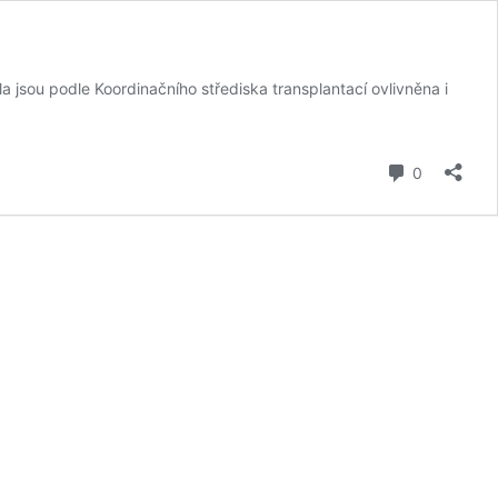
a jsou podle Koordinačního střediska transplantací ovlivněna i
komentář
0