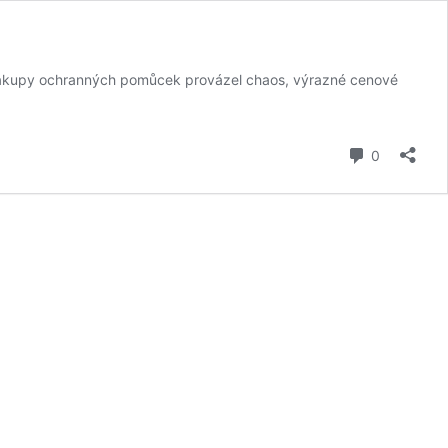
nákupy ochranných pomůcek provázel chaos, výrazné cenové
komentář
0