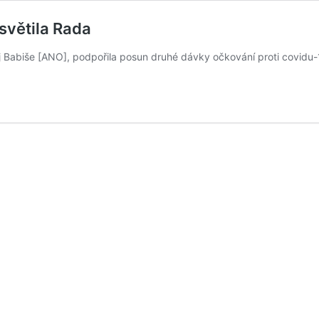
světila Rada
ndrej Babiše [ANO], podpořila posun druhé dávky očkování proti covi