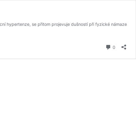
licní hypertenze, se přitom projevuje dušností při fyzické námaze
komentář
0