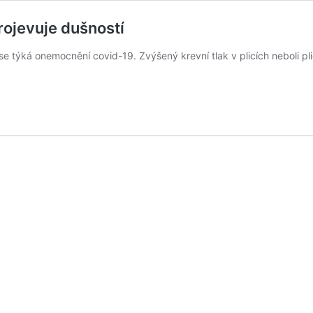
rojevuje dušností
co se týká onemocnění covid-19. Zvýšený krevní tlak v plicích neboli p