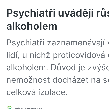
Psychiatři uvádějí rů
alkoholem
Psychiatři zaznamenávají v
lidí, u nichž proticovidová
alkoholem. Důvod je zvýš
nemožnost docházet na se
celková izolace.
zdravezpravy.cz