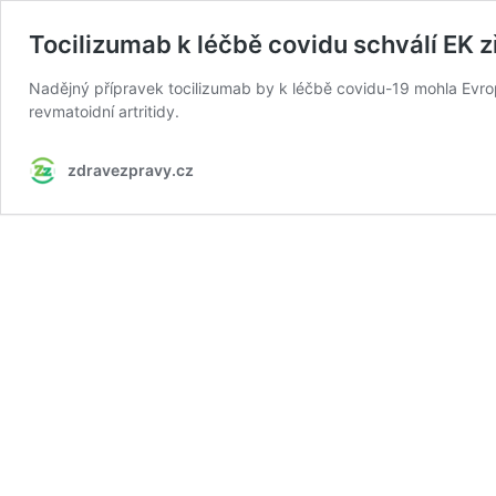
Tocilizumab k léčbě covidu schválí EK z
Nadějný přípravek tocilizumab by k léčbě covidu-19 mohla Evrops
revmatoidní artritidy.
zdravezpravy.cz