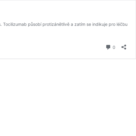
 Tocilizumab působí protizánětlivě a zatím se indikuje pro léčbu
komentář
0