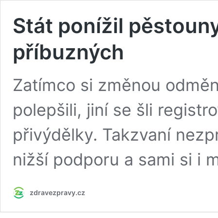
Stát ponížil pěstouny,
příbuzných
Zatímco si změnou odměn 
polepšili, jiní se šli regis
přivýdělky. Takzvaní nezp
nižší podporu a sami si i m
zdravezpravy.cz