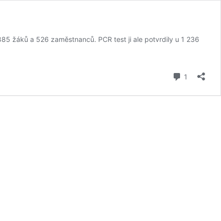
 885 žáků a 526 zaměstnanců. PCR test ji ale potvrdily u 1 236
komentář
1