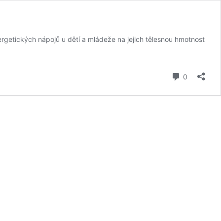
ergetických nápojů u dětí a mládeže na jejich tělesnou hmotnost
komentář
0