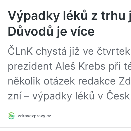
Výpadky léků z trhu j
Důvodů je více
ČLnK chystá již ve čtvrtek 
prezident Aleš Krebs při t
několik otázek redakce Zdr
zní – výpadky léků v Česku
zdravezpravy.cz