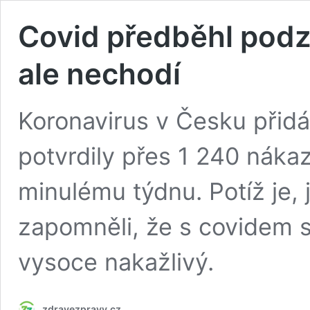
Covid předběhl podzi
ale nechodí
Koronavirus v Česku přidáv
potvrdily přes 1 240 nákaz
minulému týdnu. Potíž je, ja
zapomněli, že s covidem se
vysoce nakažlivý.
zdravezpravy.cz