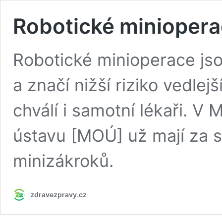
Robotické minioperac
Robotické minioperace jsou
a značí nižší riziko vedlejš
chválí i samotní lékaři. 
ústavu [MOÚ] už mají za s
minizákroků.
zdravezpravy.cz