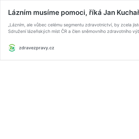
Lázním musíme pomoci, říká Jan Kucha
„Lázním, ale vůbec celému segmentu zdravotnictví, by zcela jis
Sdružení lázeňských míst ČR a člen sněmovního zdravotního vý
zdravezpravy.cz