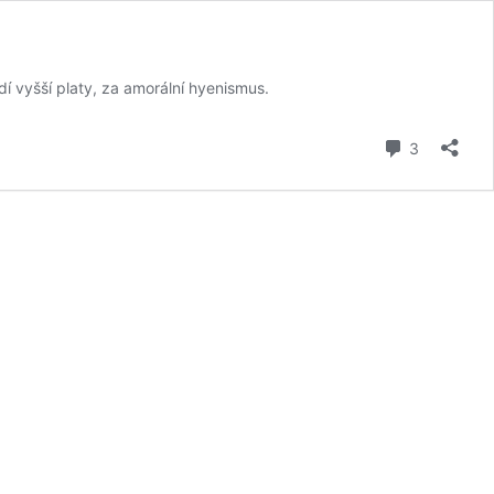
í vyšší platy, za amorální hyenismus.
komentář
3