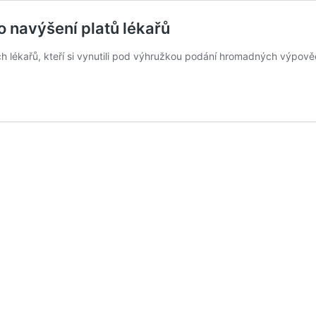
o navýšení platů lékařů
ch lékařů, kteří si vynutili pod výhružkou podání hromadných výpověd