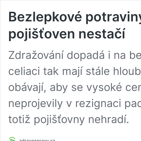
Bezlepkové potraviny
pojišťoven nestačí
Zdražování dopadá i na be
celiaci tak mají stále hlou
obávají, aby se vysoké ce
neprojevily v rezignaci pa
totiž pojišťovny nehradí.
zdravezpravy.cz