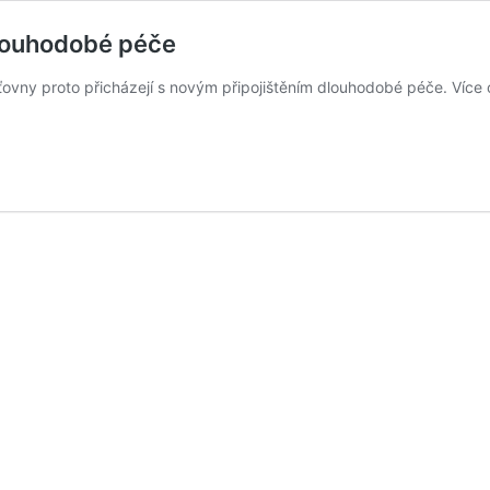
dlouhodobé péče
išťovny proto přicházejí s novým připojištěním dlouhodobé péče. V