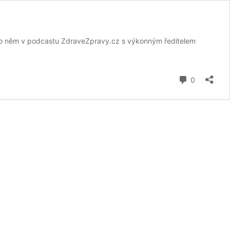
íce o něm v podcastu ZdraveZpravy.cz s výkonným ředitelem
komentář
0