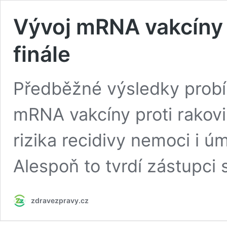
Vývoj mRNA vakcíny p
finále
Předběžné výsledky probíh
mRNA vakcíny proti rakov
rizika recidivy nemoci i ú
Alespoň to tvrdí zástupci
zdravezpravy.cz