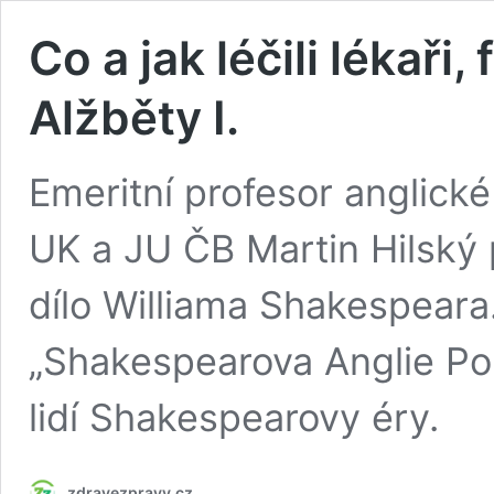
Co a jak léčili lékaři,
Alžběty I.
Emeritní profesor anglické 
UK a JU ČB Martin Hilský p
dílo Williama Shakespeara
„Shakespearova Anglie Por
lidí Shakespearovy éry.
zdravezpravy.cz