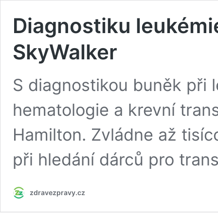
Diagnostiku leukémie
SkyWalker
S diagnostikou buněk při
hematologie a krevní tran
Hamilton. Zvládne až tisí
při hledání dárců pro tra
zdravezpravy.cz