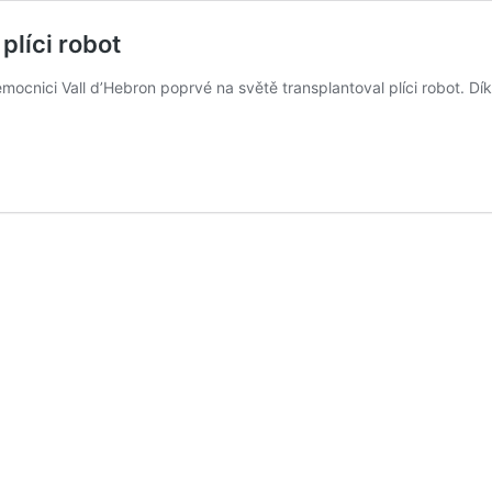
plíci robot
emocnici Vall d’Hebron poprvé na světě transplantoval plíci robot. D