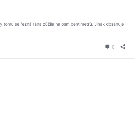
íky tomu se řezná rána zúžila na osm centimetrů. Jinak dosahuje
komentář
0