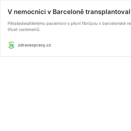
V nemocnici v Barceloně transplantoval 
Pětašedesátiletému pacientovi s plicní fibrózou v barcelonské n
třicet centimetrů.
zdravezpravy.cz