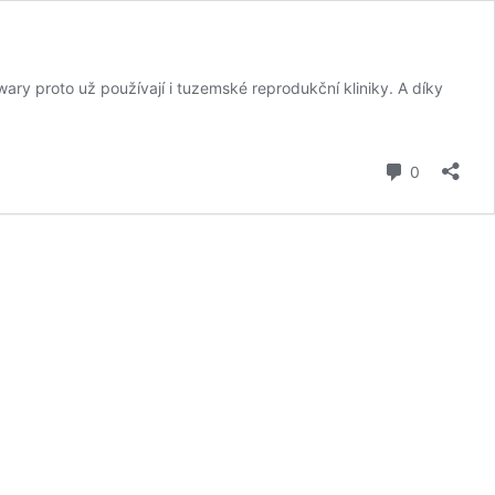
wary proto už používají i tuzemské reprodukční kliniky. A díky
komentář
0