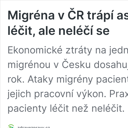
Migréna v ČR trápí asi 
léčit, ale neléčí se
Ekonomické ztráty na jed
migrénou v Česku dosahuj
rok. Ataky migrény pacienty
jejich pracovní výkon. Pra
pacienty léčit než neléčit.
zdravezpravy.cz