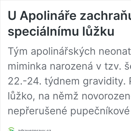
U Apolináře zachraňu
speciálnímu lůžku
Tým apolinářských neonat
miminka narozená v tzv. 
22.-24. týdnem gravidity.
lůžko, na němž novorozence
nepřerušené pupečníkové 
zdravezpravy.cz