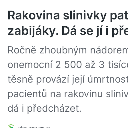
Rakovina slinivky pat
zabijáky. Dá se jí i př
Ročně zhoubným nádorem s
onemocní 2 500 až 3 tisíc
těsně provází její úmrtnos
pacientů na rakovinu slini
dá i předcházet.
zdravezpravy.cz