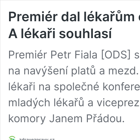
Premiér dal lékařům o
A lékaři souhlasí
Premiér Petr Fiala [ODS] s
na navýšení platů a mezd.
lékaři na společné konfer
mladých lékařů a vicepre
komory Janem Přádou.
zdravezpravy.cz