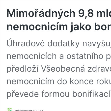
Mimořádných 9,8 ml
nemocnicím jako bon
Úhradové dodatky navyšují
nemocnicích a ostatního 
předloží Všeobecná zdrav
nemocnicím do konce roku.
převede formou bonifikací
zdravezpravy.cz