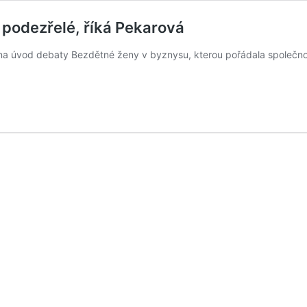
 podezřelé, říká Pekarová
na úvod debaty Bezdětné ženy v byznysu, kterou pořádala společn